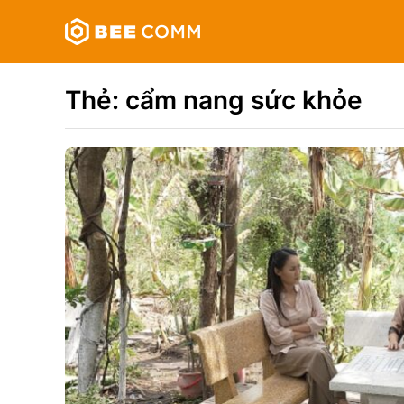
Skip
Bee
to
Comm
content
Truyền
thông
Thẻ:
cẩm nang sức khỏe
đa
phương
tiện