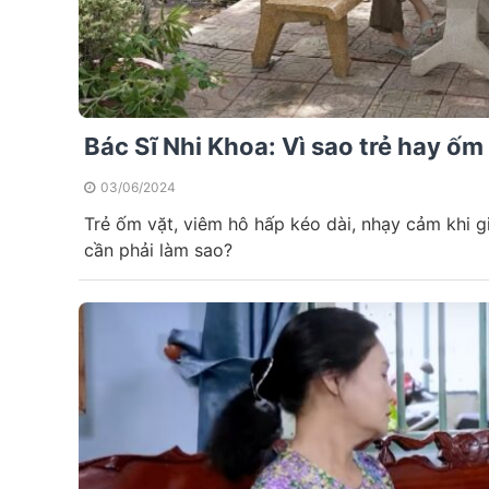
Bác Sĩ Nhi Khoa: Vì sao trẻ hay ốm
03/06/2024
Trẻ ốm vặt, viêm hô hấp kéo dài, nhạy cảm khi g
cần phải làm sao?