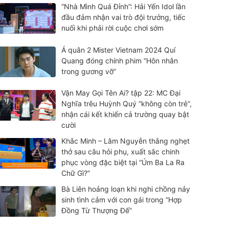
“Nhà Mình Quá Đỉnh”: Hải Yến Idol lần
đầu đảm nhận vai trò đội trưởng, tiếc
nuối khi phải rời cuộc chơi sớm
Á quân 2 Mister Vietnam 2024 Quí
Quang đóng chính phim “Hôn nhân
trong gương vỡ”
Vận May Gọi Tên Ai? tập 22: MC Đại
Nghĩa trêu Huỳnh Quý “không còn trẻ”,
nhận cái kết khiến cả trường quay bật
cười
Khắc Minh – Lâm Nguyễn thắng nghẹt
thở sau câu hỏi phụ, xuất sắc chinh
phục vòng đặc biệt tại “Úm Ba La Ra
Chữ Gì?”
Bà Liên hoảng loạn khi nghi chồng nảy
sinh tình cảm với con gái trong “Hợp
Đồng Từ Thượng Đế”