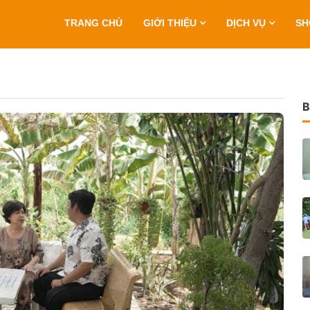
TRANG CHỦ
GIỚI THIỆU
DỊCH VỤ
S
B