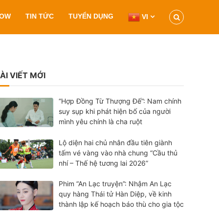
HOW
TIN TỨC
TUYỂN DỤNG
VI
ÀI VIẾT MỚI
“Hợp Đồng Từ Thượng Đế”: Nam chính
suy sụp khi phát hiện bố của người
mình yêu chính là cha ruột
Lộ diện hai chủ nhân đầu tiên giành
tấm vé vàng vào nhà chung “Cầu thủ
nhí – Thế hệ tương lai 2026”
Phim “An Lạc truyện”: Nhậm An Lạc
quy hàng Thái tử Hàn Diệp, về kinh
thành lập kế hoạch báo thù cho gia tộc