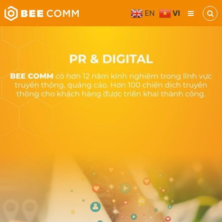
Skip
EN
VI
to
Bee
content
Comm
Truyền
thông
đa
phương
tiện