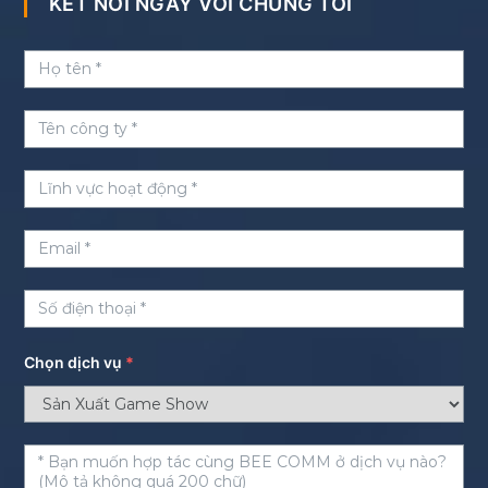
KẾT NỐI NGAY VỚI CHÚNG TÔI
Chọn dịch vụ
*