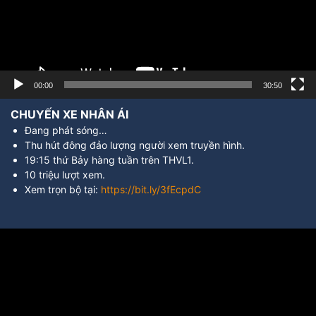
00:00
30:50
CHUYẾN XE NHÂN ÁI
Đang phát sóng…
Thu hút đông đảo lượng người xem truyền hình.
19:15 thứ Bảy hàng tuần trên THVL1.
10 triệu lượt xem.
Xem trọn bộ tại:
https://bit.ly/3fEcpdC
Trình
chơi
Video