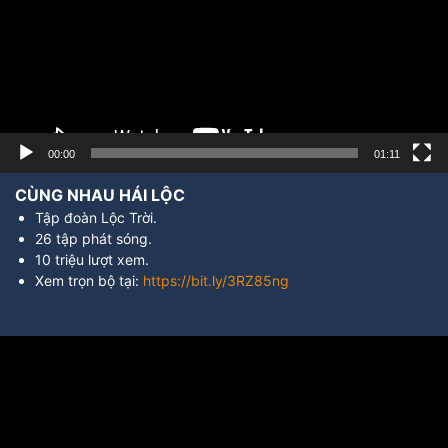
00:00
01:11
CÙNG NHAU HÁI LỘC
Tập đoàn Lộc Trời.
26 tập phát sóng.
10 triệu lượt xem.
Xem trọn bộ tại:
https://bit.ly/3RZ85ng
Trình
chơi
Video