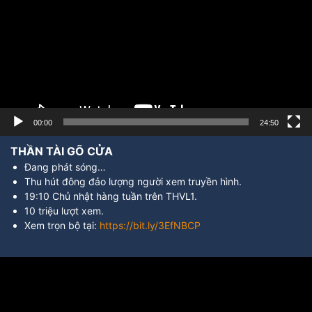
00:00
24:50
THẦN TÀI GÕ CỬA
Đang phát sóng…
Thu hút đông đảo lượng người xem truyền hình.
19:10 Chủ nhật hàng tuần trên THVL1.
10 triệu lượt xem.
Xem trọn bộ tại:
https://bit.ly/3EfNBCP
Trình
chơi
Video