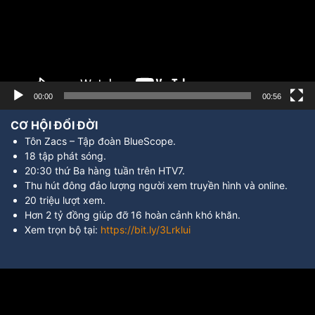
00:00
00:56
CƠ HỘI ĐỔI ĐỜI
Tôn Zacs – Tập đoàn BlueScope.
18 tập phát sóng.
20:30 thứ Ba hàng tuần trên HTV7.
Thu hút đông đảo lượng người xem truyền hình và online.
20 triệu lượt xem.
Hơn 2 tỷ đồng giúp đỡ 16 hoàn cảnh khó khăn.
Xem trọn bộ tại:
https://bit.ly/3Lrklui
Trình
chơi
Video