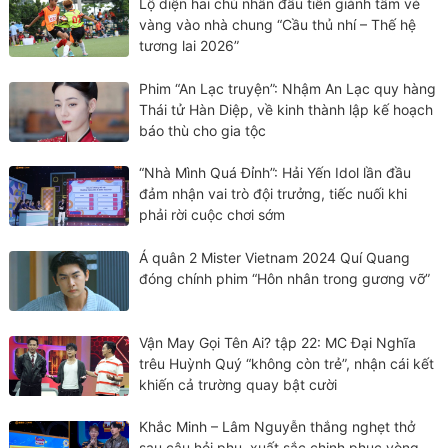
Lộ diện hai chủ nhân đầu tiên giành tấm vé
vàng vào nhà chung “Cầu thủ nhí – Thế hệ
tương lai 2026”
Phim “An Lạc truyện”: Nhậm An Lạc quy hàng
Thái tử Hàn Diệp, về kinh thành lập kế hoạch
báo thù cho gia tộc
“Nhà Mình Quá Đỉnh”: Hải Yến Idol lần đầu
đảm nhận vai trò đội trưởng, tiếc nuối khi
phải rời cuộc chơi sớm
Á quân 2 Mister Vietnam 2024 Quí Quang
đóng chính phim “Hôn nhân trong gương vỡ”
Vận May Gọi Tên Ai? tập 22: MC Đại Nghĩa
trêu Huỳnh Quý “không còn trẻ”, nhận cái kết
khiến cả trường quay bật cười
Khắc Minh – Lâm Nguyễn thắng nghẹt thở
sau câu hỏi phụ, xuất sắc chinh phục vòng