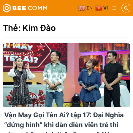
Skip
EN
VI
to
Bee
content
Comm
Truyền
Thẻ:
Kim Đào
thông
đa
phương
tiện
Vận May Gọi Tên Ai? tập 17: Đại Nghĩa
“đứng hình” khi dàn diễn viên trẻ thi