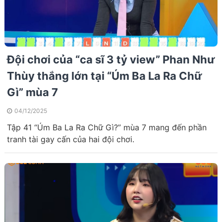
Đội chơi của “ca sĩ 3 tỷ view” Phan Như
Thùy thắng lớn tại “Úm Ba La Ra Chữ
Gì” mùa 7
04/12/2025
Tập 41 “Úm Ba La Ra Chữ Gì?” mùa 7 mang đến phần
tranh tài gay cấn của hai đội chơi.