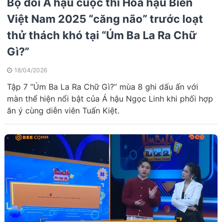
Bộ đôi Á hậu cuộc thi Hoa hậu Biển
Việt Nam 2025 “căng não” trước loạt
thử thách khó tại “Úm Ba La Ra Chữ
Gì?”
18/04/2026
Tập 7 “Úm Ba La Ra Chữ Gì?” mùa 8 ghi dấu ấn với
màn thể hiện nổi bật của Á hậu Ngọc Linh khi phối hợp
ăn ý cùng diễn viên Tuấn Kiệt.