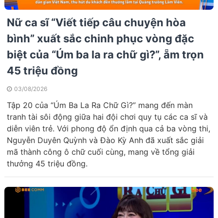
Nữ ca sĩ “Viết tiếp câu chuyện hòa
bình” xuất sắc chinh phục vòng đặc
biệt của “Úm ba la ra chữ gì?”, ẵm trọn
45 triệu đồng
03/08/2026
Tập 20 của “Úm Ba La Ra Chữ Gì?” mang đến màn
tranh tài sôi động giữa hai đội chơi quy tụ các ca sĩ và
diễn viên trẻ. Với phong độ ổn định qua cả ba vòng thi,
Nguyễn Duyên Quỳnh và Đào Kỳ Anh đã xuất sắc giải
mã thành công ô chữ cuối cùng, mang về tổng giải
thưởng 45 triệu đồng.