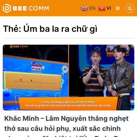
Skip
EN
VI
to
Bee
content
Comm
Truyền
Thẻ:
Úm ba la ra chữ gì
thông
đa
phương
tiện
Khắc Minh – Lâm Nguyễn thắng nghẹt
thở sau câu hỏi phụ, xuất sắc chinh