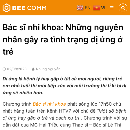
Skip
EN
VI
to
Bee
content
Comm
Truyền
Bác sĩ nhi khoa: Những nguyên
thông
đa
nhân gây ra tình trạng dị ứng ở
phương
tiện
trẻ
02/08/2023
Nhung Nguyễn
Dị ứng là bệnh lý hay gặp ở tất cả mọi người, riêng trẻ
em nhỏ tuổi thì mới tiếp xúc với môi trường thì tỉ lệ bị dị
ứng sẽ nhiều hơn.
Chương trình
Bác sĩ nhi khoa
phát sóng lúc 17h50 chủ
nhật hàng tuần trên kênh HTV7 với chủ đề
“Một số bệnh
dị ứng hay gặp ở trẻ và cách xử trí”
. Chương trình với sự
dẫn dắt của MC Hải Triều cùng Thạc sĩ – Bác sĩ Lê Thị