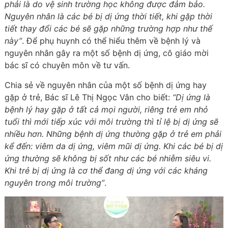
phải là do vệ sinh trường học không được đảm bảo.
Nguyên nhân là các bé bị dị ứng thời tiết, khi gặp thời
tiết thay đổi các bé sẽ gặp những trường hợp như thế
này”
. Để phụ huynh có thể hiểu thêm về bệnh lý và
nguyên nhân gây ra một số bệnh dị ứng, cô giáo mời
bác sĩ có chuyên môn về tư vấn.
Chia sẻ về nguyên nhân của một số bệnh dị ứng hay
gặp ở trẻ, Bác sĩ Lê Thị Ngọc Vân cho biết:
“Dị ứng là
bệnh lý hay gặp ở tất cả mọi người, riêng trẻ em nhỏ
tuổi thì mới tiếp xúc với môi trường thì tỉ lệ bị dị ứng sẽ
nhiều hơn. Những bệnh dị ứng thường gặp ở trẻ em phải
kể đến: viêm da dị ứng, viêm mũi dị ứng. Khi các bé bị dị
ứng thường sẽ không bị sốt như các bé nhiễm siêu vi.
Khi trẻ bị dị ứng là cơ thể đang dị ứng với các kháng
nguyên trong môi trường”
.