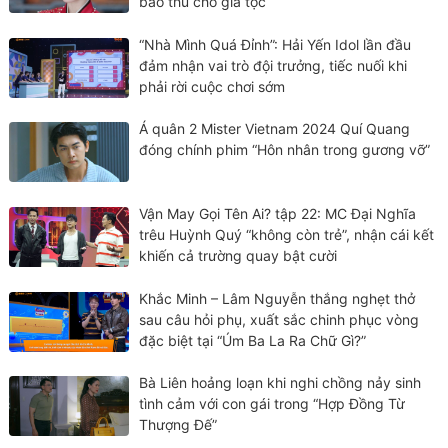
báo thù cho gia tộc
“Nhà Mình Quá Đỉnh”: Hải Yến Idol lần đầu
đảm nhận vai trò đội trưởng, tiếc nuối khi
phải rời cuộc chơi sớm
Á quân 2 Mister Vietnam 2024 Quí Quang
đóng chính phim “Hôn nhân trong gương vỡ”
Vận May Gọi Tên Ai? tập 22: MC Đại Nghĩa
trêu Huỳnh Quý “không còn trẻ”, nhận cái kết
khiến cả trường quay bật cười
Khắc Minh – Lâm Nguyễn thắng nghẹt thở
sau câu hỏi phụ, xuất sắc chinh phục vòng
đặc biệt tại “Úm Ba La Ra Chữ Gì?”
Bà Liên hoảng loạn khi nghi chồng nảy sinh
tình cảm với con gái trong “Hợp Đồng Từ
Thượng Đế”