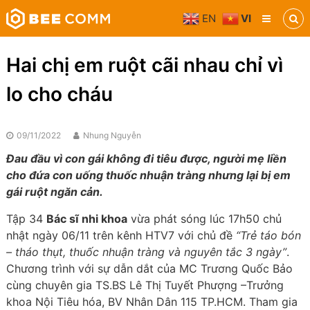
Skip
EN
VI
to
Bee
content
Comm
Truyền
Hai chị em ruột cãi nhau chỉ vì
thông
đa
lo cho cháu
phương
tiện
09/11/2022
Nhung Nguyễn
Đau đầu vì con gái không đi tiêu được, người mẹ liền
cho đứa con uống thuốc nhuận tràng nhưng lại bị em
gái ruột ngăn cản.
Tập 34
Bác sĩ nhi khoa
vừa phát sóng lúc 17h50 chủ
nhật ngày 06/11 trên kênh HTV7 với chủ đề
“Trẻ táo bón
– tháo thụt, thuốc nhuận tràng và nguyên tắc 3 ngày”
.
Chương trình với sự dẫn dắt của MC Trương Quốc Bảo
cùng chuyên gia TS.BS Lê Thị Tuyết Phượng –Trưởng
khoa Nội Tiêu hóa, BV Nhân Dân 115 TP.HCM. Tham gia