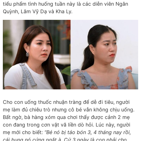
tiểu phẩm tình huống tuần này là các diễn viên Ngân
Quỳnh, Lâm Vỹ Dạ và Kha Ly.
Cho con uống thuốc nhuận tràng để dễ đi tiêu, người
mẹ làm đủ chiêu trò nhưng cô bé vẫn không chịu uống.
Bất ngờ, bà hàng xóm qua chơi thấy được cảnh 2 mẹ
con đang trong cơn vật vã liền dò hỏi. Lúc này, người
mẹ mới cho biết:
“Bé nó bị táo bón 3, 4 tháng nay rồi,
cái bụng nó cứng ngắt à. Cứ 3 ngày là con phải cho