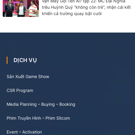
Vận May Gọi Tên Ai? tập 22: MC Đại Nghĩa
trêu Huỳnh Quý “không còn trẻ”, nhận cái kết
khiến cả trường quay bật cười
DỊCH VỤ
Sản Xuất Game Show
CSR Program
Media Planning – Buying – Booking
Phim Truyền Hình – Phim Sitcom
Event – Activation