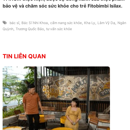
bảo vệ và chăm sóc sức khỏe cho trẻ Fitobimbi Isilax.
,
,
,
,
,
bác sĩ
Bác Sĩ Nhi Khoa
cẩm nang sức khỏe
Kha Ly
Lâm Vỹ Dạ
Ngân
,
,
Quỳnh
Trương Quốc Bảo
tư vấn sức khỏe
TIN LIÊN QUAN