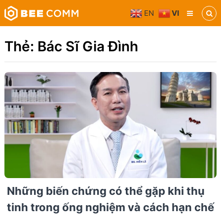
Skip
EN
VI
to
Bee
content
Comm
Truyền
Thẻ:
Bác Sĩ Gia Đình
thông
đa
phương
tiện
Những biến chứng có thể gặp khi thụ
tinh trong ống nghiệm và cách hạn chế