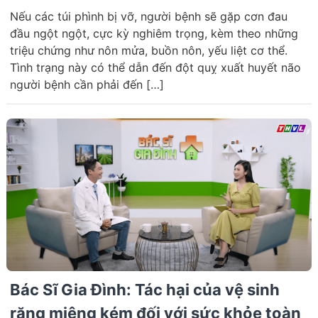
Nếu các túi phình bị vỡ, người bệnh sẽ gặp cơn đau
đầu ngột ngột, cực kỳ nghiêm trọng, kèm theo những
triệu chứng như nôn mửa, buồn nôn, yếu liệt cơ thể.
Tình trạng này có thể dẫn đến đột quỵ xuất huyết não
người bệnh cần phải đến […]
Bác Sĩ Gia Đình: Tác hại của vệ sinh
răng miệng kém đối với sức khỏe toàn