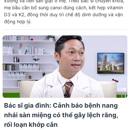
xương và tiền sản giật ở mẹ. Theo bác sĩ chuyên khoa,
mẹ bầu cần bổ sung canxi đúng cách, kết hợp vitamin
D3 và K2, đồng thời duy trì chế độ dinh dưỡng và vận
động hợp lý.
Bác sĩ gia đình: Cảnh báo bệnh nang
nhái sàn miệng có thể gây lệch răng,
rối loạn khớp cắn