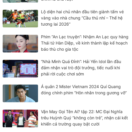
Lộ diện hai chủ nhân đầu tiên giành tấm vé
vàng vào nhà chung “Cầu thủ nhí – Thế hệ
tương lai 2026”
Phim “An Lạc truyện”: Nhậm An Lạc quy hàng
Thái tử Hàn Diệp, về kinh thành lập kế hoạch
báo thù cho gia tộc
“Nhà Mình Quá Đỉnh”: Hải Yến Idol lần đầu
đảm nhận vai trò đội trưởng, tiếc nuối khi
phải rời cuộc chơi sớm
Á quân 2 Mister Vietnam 2024 Quí Quang
đóng chính phim “Hôn nhân trong gương vỡ”
Vận May Gọi Tên Ai? tập 22: MC Đại Nghĩa
trêu Huỳnh Quý “không còn trẻ”, nhận cái kết
khiến cả trường quay bật cười