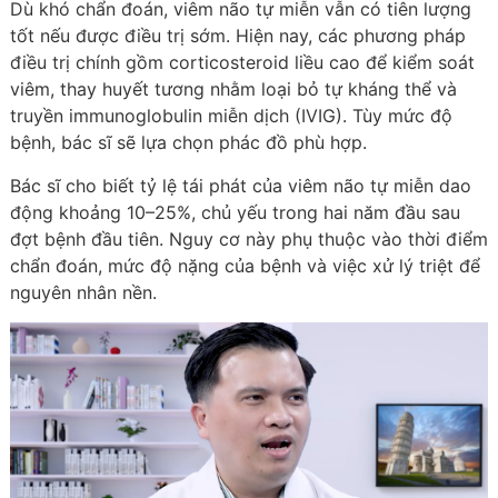
Dù khó chẩn đoán, viêm não tự miễn vẫn có tiên lượng
tốt nếu được điều trị sớm. Hiện nay, các phương pháp
điều trị chính gồm corticosteroid liều cao để kiểm soát
viêm, thay huyết tương nhằm loại bỏ tự kháng thể và
truyền immunoglobulin miễn dịch (IVIG). Tùy mức độ
bệnh, bác sĩ sẽ lựa chọn phác đồ phù hợp.
Bác sĩ cho biết tỷ lệ tái phát của viêm não tự miễn dao
động khoảng 10–25%, chủ yếu trong hai năm đầu sau
đợt bệnh đầu tiên. Nguy cơ này phụ thuộc vào thời điểm
chẩn đoán, mức độ nặng của bệnh và việc xử lý triệt để
nguyên nhân nền.