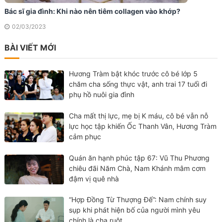
Bác sĩ gia đình: Khi nào nên tiêm collagen vào khớp?
02/03/2023
BÀI VIẾT MỚI
Hương Tràm bật khóc trước cô bé lớp 5
chăm cha sống thực vật, anh trai 17 tuổi đi
phụ hồ nuôi gia đình
Cha mất thị lực, mẹ bị K máu, cô bé vẫn nỗ
lực học tập khiến Ốc Thanh Vân, Hương Tràm
cảm phục
Quán ăn hạnh phúc tập 67: Vũ Thu Phương
chiêu đãi Năm Chà, Nam Khánh mâm cơm
đậm vị quê nhà
“Hợp Đồng Từ Thượng Đế”: Nam chính suy
sụp khi phát hiện bố của người mình yêu
chính là cha ruột