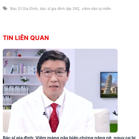
,
,
Bác Sĩ Gia Đình
bác sĩ gia đình tập 392
viêm não tự miễn
TIN LIÊN QUAN
Bác sĩ gia đình: Viêm màng não biến chứng nặng nề, nguy cơ bị