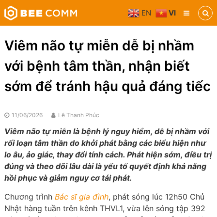
Skip
EN
VI
to
Bee
content
Comm
Truyền
Viêm não tự miễn dễ bị nhầm
thông
đa
với bệnh tâm thần, nhận biết
phương
tiện
sớm để tránh hậu quả đáng tiếc
11/06/2026
Lê Thanh Phúc
Viêm não tự miễn là bệnh lý nguy hiểm, dễ bị nhầm với
rối loạn tâm thần do khởi phát bằng các biểu hiện như
lo âu, ảo giác, thay đổi tính cách. Phát hiện sớm, điều trị
đúng và theo dõi lâu dài là yếu tố quyết định khả năng
hồi phục và giảm nguy cơ tái phát.
Chương trình
Bác sĩ gia đình
, phát sóng lúc 12h50 Chủ
Nhật hàng tuần trên kênh THVL1, vừa lên sóng tập 392