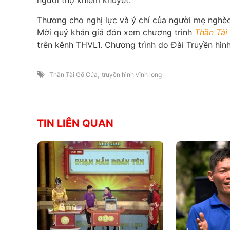
người thợ khiếm khuyết.
Thương cho nghị lực và ý chí của người mẹ nghèo,
Mời quý khán giả đón xem chương trình
Thần Tài
trên kênh THVL1. Chương trình do Đài Truyền hìn
,
Thần Tài Gõ Cửa
truyền hình vĩnh long
TIN LIÊN QUAN