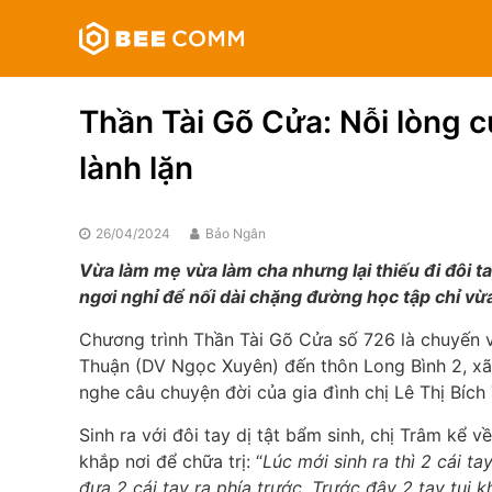
Skip
Bee
to
Comm
content
Truyền
thông
Thần Tài Gõ Cửa: Nỗi lòng c
đa
phương
lành lặn
tiện
26/04/2024
Bảo Ngân
Vừa làm mẹ vừa làm cha nhưng lại thiếu đi đôi ta
ngơi nghỉ để nối dài chặng đường học tập chỉ vừ
Chương trình Thần Tài Gõ Cửa số 726 là chuyến v
Thuận (DV Ngọc Xuyên) đến thôn Long Bình 2, xã 
nghe câu chuyện đời của gia đình chị Lê Thị Bích
Sinh ra với đôi tay dị tật bẩm sinh, chị Trâm kể
khắp nơi để chữa trị: “
Lúc mới sinh ra thì 2 cái ta
đưa 2 cái tay ra phía trước. Trước đây 2 tay tui 