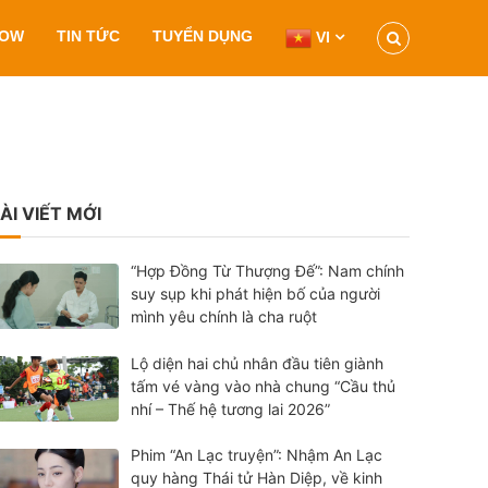
HOW
TIN TỨC
TUYỂN DỤNG
VI
ÀI VIẾT MỚI
“Hợp Đồng Từ Thượng Đế”: Nam chính
suy sụp khi phát hiện bố của người
mình yêu chính là cha ruột
Lộ diện hai chủ nhân đầu tiên giành
tấm vé vàng vào nhà chung “Cầu thủ
nhí – Thế hệ tương lai 2026”
Phim “An Lạc truyện”: Nhậm An Lạc
quy hàng Thái tử Hàn Diệp, về kinh