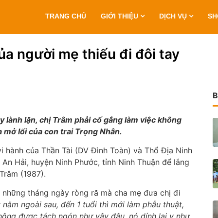
TRANG CHỦ
GIỚI THIỆU
DỊCH VỤ
S
ủa người mẹ thiếu đi đôi tay
B
y lành lặn, chị Trâm phải cố gắng làm việc không
a mở lối của con trai Trọng Nhân.
i hành của Thần Tài (DV Đình Toàn) và Thổ Địa Ninh
An Hải, huyện Ninh Phước, tỉnh Ninh Thuận để lắng
 Trâm (1987).
 về những tháng ngày ròng rã mà cha mẹ đưa chị đi
y nằm ngoài sau, đến 1 tuổi thì mới làm phẫu thuật,
không được tách ngón như vậy đâu, nó dính lại y như