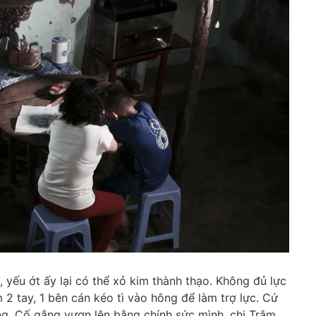
 yếu ớt ấy lại có thể xỏ kim thành thạo. Không đủ lực
2 tay, 1 bên cán kéo tì vào hông để làm trợ lực. Cứ
ng. Cố gắng vươn lên bằng chính sức mình, chị Trâm