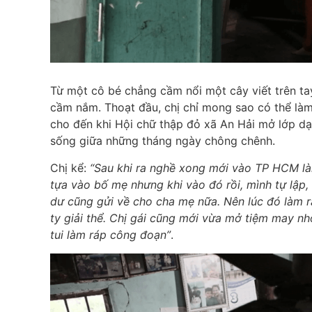
Từ một cô bé chẳng cầm nổi một cây viết trên tay
cầm nắm. Thoạt đầu, chị chỉ mong sao có thể làm
cho đến khi Hội chữ thập đỏ xã An Hải mở lớp dạ
sống giữa những tháng ngày chông chênh.
Chị kể:
“Sau khi ra nghề xong mới vào TP HCM l
tựa vào bố mẹ nhưng khi vào đó rồi, mình tự lập, t
dư cũng gửi về cho cha mẹ nữa. Nên lúc đó làm ra
ty giải thể. Chị gái cũng mới vừa mở tiệm may nh
tui làm ráp công đoạn”
.