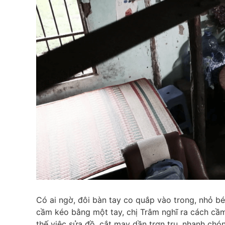
Có ai ngờ, đôi bàn tay co quắp vào trong, nhỏ bé,
cầm kéo bằng một tay, chị Trâm nghĩ ra cách cầm 
thế việc sửa đồ, cắt may dần trơn tru, nhanh chó