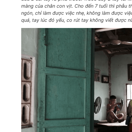
màng của chân con vịt. Cho đến 7 tuổi thì phẫu t
ngón, chỉ làm được việc nhẹ, không làm được việc 
quá, tay lúc đó yếu, co rút tay không viết được n