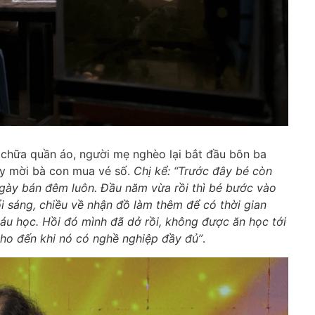
 chữa quần áo, người mẹ nghèo lại bắt đầu bôn ba
áy mời bà con mua vé số.
Chị kể: “Trước đây bé còn
 ngày bán đêm luôn. Đầu năm vừa rồi thì bé bước vào
uổi sáng, chiều về nhận đồ làm thêm để có thời gian
háu học. Hồi đó mình đã dở rồi, không được ăn học tới
cho đến khi nó có nghề nghiệp đầy đủ”
.