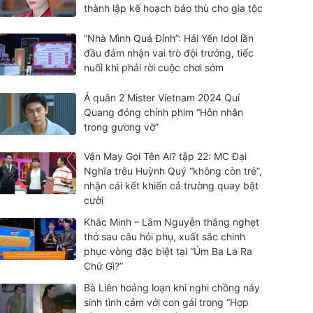
thành lập kế hoạch báo thù cho gia tộc
“Nhà Mình Quá Đỉnh”: Hải Yến Idol lần
đầu đảm nhận vai trò đội trưởng, tiếc
nuối khi phải rời cuộc chơi sớm
Á quân 2 Mister Vietnam 2024 Quí
Quang đóng chính phim “Hôn nhân
trong gương vỡ”
Vận May Gọi Tên Ai? tập 22: MC Đại
Nghĩa trêu Huỳnh Quý “không còn trẻ”,
nhận cái kết khiến cả trường quay bật
cười
Khắc Minh – Lâm Nguyễn thắng nghẹt
thở sau câu hỏi phụ, xuất sắc chinh
phục vòng đặc biệt tại “Úm Ba La Ra
Chữ Gì?”
Bà Liên hoảng loạn khi nghi chồng nảy
sinh tình cảm với con gái trong “Hợp