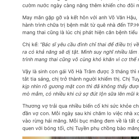
cườm nước ngày càng nặng thêm khiến cho đôi m
May mắn gặp gỡ và kết hôn với anh Võ Văn Hậu, 
hành trình chữa trị bệnh mắt từ quê nhà đến TP.
mang thai cũng là lúc chị phát hiện căn bệnh tiể
Chị kể:
“Bác sĩ yêu cầu đình chỉ thai để điều trị v
ra có khả năng sẽ dị tật. Mình suy nghĩ nhiều lắm
trình mang thai cũng vô cùng khó khăn vì cơ thể 
Vậy là sinh con gái Võ Hà Trâm được 3 tháng thì
tắt tia sáng, chị trở thành người khiếm thị. Chị T
kịp nhìn rõ gương mặt con thì đã không thấy đượ
mò mẫm, có nhiều khi cứ sợ đút lộn sữa lên mũi 
Thương vợ trải qua nhiều biến cố khi sức khỏe c
đần vợ con. Mỗi ngày sau khi chăm lo việc nhà x
vào rừng hái măng. Mỗi bục măng đem về là tất 
quen với bóng tối, chị Tuyền phụ chồng bào măn