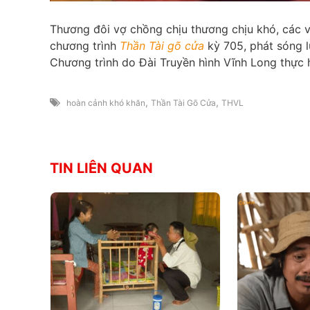
Thương đôi vợ chồng chịu thương chịu khó, các vị
chương trình
Thần Tài gõ cửa
kỳ 705, phát sóng l
Chương trình do Đài Truyền hình Vĩnh Long thực h
,
,
hoàn cảnh khó khăn
Thần Tài Gõ Cửa
THVL
TIN LIÊN QUAN