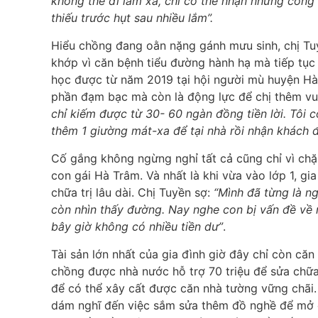
không thể đi làm xa, chỉ có thể nhận những công 
thiếu trước hụt sau nhiều lắm”.
Hiểu chồng đang oằn nặng gánh mưu sinh, chị T
khớp vì căn bệnh tiểu đường hành hạ mà tiếp tục
học được từ năm 2019 tại hội người mù huyện H
phần đạm bạc mà còn là động lực để chị thêm vui
chỉ kiếm được từ 30- 60 ngàn đồng tiền lời.
Tôi 
thêm 1 giường mát-xa để tại nhà rồi nhận khách đ
Cố gắng không ngừng nghỉ tất cả cũng chỉ vì chặ
con gái Hà Trâm. Và nhất là khi vừa vào lớp 1, gia 
chữa trị lâu dài. Chị Tuyền sợ:
“Mình đã từng là ng
còn nhìn thấy đường. Nay nghe con bị vấn đề về 
bây giờ không có nhiều tiền dư”
.
Tài sản lớn nhất của gia đình giờ đây chỉ còn că
chồng được nhà nước hỗ trợ 70 triệu để sửa chữa
để có thể xây cất được căn nhà tường vững chãi.
dám nghĩ đến việc sắm sửa thêm đồ nghề để mở 