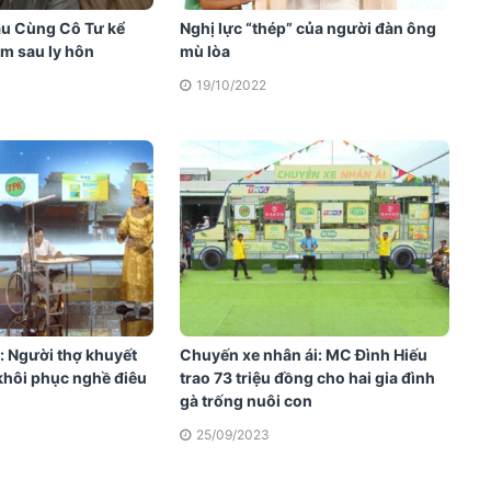
àu Cùng Cô Tư kể
Nghị lực “thép” của người đàn ông
m sau ly hôn
mù lòa
19/10/2022
: Người thợ khuyết
Chuyến xe nhân ái: MC Đình Hiếu
khôi phục nghề điêu
trao 73 triệu đồng cho hai gia đình
gà trống nuôi con
25/09/2023