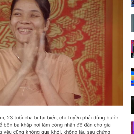
m, 23 tuổi cha bị tai biến, chị Tuyền phải dừng bước
ể bôn ba khắp nơi làm công nhân đỡ đần cho gia
g yêu cũng không qua khỏi, không lâu sau chứng