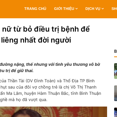
TRANG CHỦ
GIỚI THIỆU
DỊCH VỤ
S
nữ từ bỏ điều trị bệnh để
 liêng nhất đời người
B
đường nặng, thế nhưng với tình yêu thương vô bờ
 trị để giữ thai.
của Thần Tài (DV Đình Toàn) và Thổ Địa TP Bình
hụt sau của đôi vợ chồng trẻ là chị Võ Thị Thanh
trấn Ma Lâm, huyện Hàm Thuận Bắc, tỉnh Bình Thuận
nghề mà họ đã vượt qua.