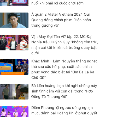
nuối khi phải rời cuộc chơi sớm
Á quân 2 Mister Vietnam 2024 Quí
Quang đóng chính phim “Hôn nhân
trong gương vỡ”
Vận May Gọi Tên Ai? tập 22: MC Đại
Nghĩa trêu Huỳnh Quý “không còn trẻ”,
nhận cái kết khiến cả trường quay bật
cười
Khắc Minh – Lâm Nguyễn thắng nghẹt
thở sau câu hỏi phụ, xuất sắc chinh
phục vòng đặc biệt tại “Úm Ba La Ra
Chữ Gì?”
Bà Liên hoảng loạn khi nghi chồng nảy
sinh tình cảm với con gái trong “Hợp
Đồng Từ Thượng Đế”
Diễm Phương lội ngược dòng ngoạn
mục, đánh bại Hoàng Phi ở phút quyết