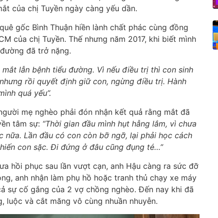
ắt của chị Tuyền ngày càng yếu dần.
quê gốc Bình Thuận hiền lành chất phác cùng đồng
HCM của chị Tuyền. Thế nhưng năm 2017, khi biết mình
u đường đã trở nặng.
ề mắt lẫn bệnh tiểu đường. Vì nếu điều trị thì con sinh
 nhưng rồi quyết định giữ con, ngừng điều trị. Hành
mình quá yếu”.
 người mẹ nghèo phải đón nhận kết quả rằng mắt đã
uyền tâm sự:
“Thời gian đầu mình hụt hẫng lắm, vì chưa
c nữa. Lần đầu có con còn bỡ ngỡ, lại phải học cách
khiến con sặc. Đi đứng ở đâu cũng đụng té…”
hưa hồi phục sau lần vượt cạn, anh Hậu càng ra sức đỡ
ong, anh nhận làm phụ hồ hoặc tranh thủ chạy xe máy
cả sự cố gắng của 2 vợ chồng nghèo. Đến nay khi đã
g, luộc và cắt măng vô cùng nhuần nhuyễn.