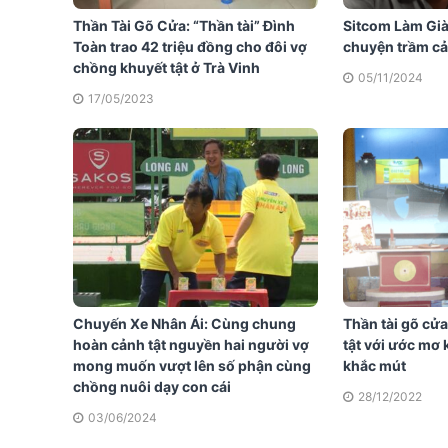
Thần Tài Gõ Cửa: “Thần tài” Đình
Sitcom Làm Gi
Toàn trao 42 triệu đồng cho đôi vợ
chuyện trầm cả
chồng khuyết tật ở Trà Vinh
05/11/2024
17/05/2023
Chuyến Xe Nhân Ái: Cùng chung
Thần tài gõ cửa
hoàn cảnh tật nguyền hai người vợ
tật với ước mơ 
mong muốn vượt lên số phận cùng
khắc mút
chồng nuôi dạy con cái
28/12/2022
03/06/2024