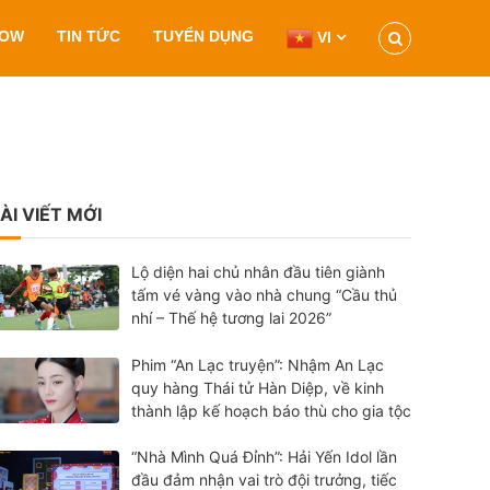
HOW
TIN TỨC
TUYỂN DỤNG
VI
ÀI VIẾT MỚI
Lộ diện hai chủ nhân đầu tiên giành
tấm vé vàng vào nhà chung “Cầu thủ
nhí – Thế hệ tương lai 2026”
Phim “An Lạc truyện”: Nhậm An Lạc
quy hàng Thái tử Hàn Diệp, về kinh
thành lập kế hoạch báo thù cho gia tộc
“Nhà Mình Quá Đỉnh”: Hải Yến Idol lần
đầu đảm nhận vai trò đội trưởng, tiếc