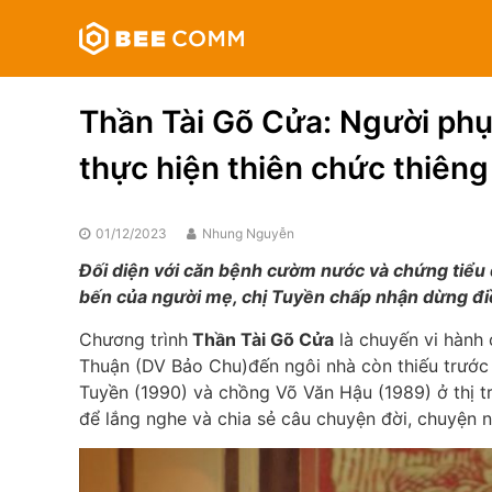
Skip
Bee
to
Comm
content
Truyền
thông
Thần Tài Gõ Cửa: Người phụ 
đa
phương
thực hiện thiên chức thiêng
tiện
01/12/2023
Nhung Nguyễn
Đối diện với căn bệnh cườm nước và chứng tiểu 
bến của người mẹ, chị Tuyền chấp nhận dừng điều
Chương trình
Thần Tài Gõ Cửa
là chuyến vi hành 
Thuận (DV Bảo Chu)đến ngôi nhà còn thiếu trước 
Tuyền (1990) và chồng Võ Văn Hậu (1989) ở thị 
để lắng nghe và chia sẻ câu chuyện đời, chuyện 