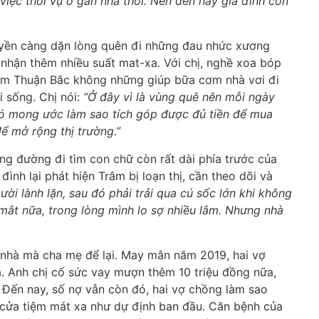
việc thời vụ ở gần nhà thôi. Nên đến nay gia đình còn
uyền càng dặn lòng quên đi những đau nhức xương
 nhận thêm nhiều suất mat-xa. Với chị, nghề xoa bóp
àm Thuận Bắc không những giúp bữa cơm nhà vơi đi
 sống. Chị nói:
“Ở đây vì là vùng quê nên mỗi ngày
có mong ước làm sao tích góp được đủ tiền để mua
ể mở rộng thị trường.”
ng đường đi tìm con chữ còn rất dài phía trước của
đình lại phát hiện Trâm bị loạn thị, cần theo dõi và
ười lành lặn, sau đó phải trải qua cú sốc lớn khi không
mắt nữa, trong lòng mình lo sợ nhiều lắm. Nhưng nhà
n nhà mà cha mẹ để lại. May mắn năm 2019, hai vợ
. Anh chị cố sức vay mượn thêm 10 triệu đồng nữa,
 Đến nay, số nợ vẫn còn đó, hai vợ chồng làm sao
cửa tiệm mát xa như dự định ban đầu. Căn bệnh của