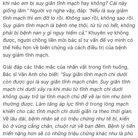
khi nào em bị suy giãn tĩnh mạch hay không? Cái này
giống lắm.”
Người vợ nghe vậy, đáp:
“Nếu là suy giảm
tĩnh mạch thì em đỡ lo rồi. Không sao rồi, không sao rồi.
Suy giảm tĩnh mạch là bệnh nhẹ thôi, từ từ nó hết, không
phải bị bệnh nan y gì nguy hiểm cả.”
Khuyên vợ không
được, người chồng liền mời bác sĩ tư vấn để vợ mình có
thể hiểu hơn về biến chứng và cách điều trị của bệnh
suy giảm tĩnh mạch.
Giải đáp các thắc mắc của nhân vật trong tình huống,
Bác sĩ Vân Anh cho biết:
“Suy giãn tĩnh mạch chi dưới
còn được gọi là suy giãn tĩnh mạch chân. Suy giãn tĩnh
mạch chi dưới xảy ra khi máu từ tĩnh mạch chi dưới
không quay trở lại tĩnh mạch chủ để về lại tim như bình
thường được. Làm tăng áp lực tĩnh ở trong lòng mạch
khiến cho các tĩnh mạch chi dưới giãn ra theo thời gian.
Về lâu dài, bệnh nhân sẽ có triệu chứng như tê bì, kiến
bò ở vùng cẳng chân, chuột rút về ban đêm. Bệnh lý tiến
triển nặng hơn sẽ có những triệu chứng khác như là phù