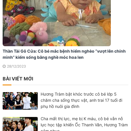
Thần Tài Gõ Cửa: Cô bé mắc bệnh hiểm nghèo “vượt lên chính
mình” kiếm sống bằng nghề móc hoa len
28/12/2023
BÀI VIẾT MỚI
Hương Tràm bật khóc trước cô bé lớp 5
chăm cha sống thực vật, anh trai 17 tuổi đi
phụ hồ nuôi gia đình
Cha mất thị lực, mẹ bị K máu, cô bé vẫn nỗ
lực học tập khiến Ốc Thanh Vân, Hương Tràm
cảm phục