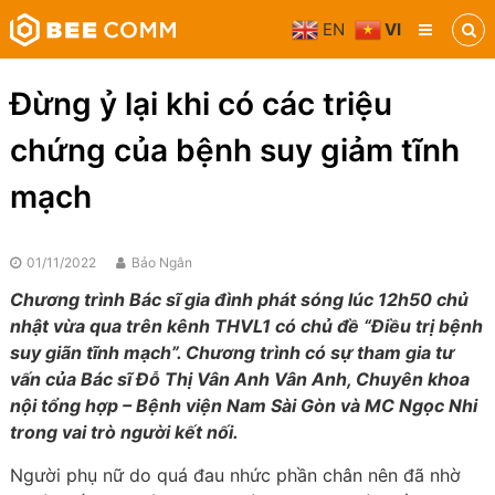
Skip
EN
VI
to
Bee
content
Comm
Truyền
Đừng ỷ lại khi có các triệu
thông
đa
chứng của bệnh suy giảm tĩnh
phương
tiện
mạch
01/11/2022
Bảo Ngân
Chương trình Bác sĩ gia đình phát sóng lúc 12h50 chủ
nhật vừa qua trên kênh THVL1 có chủ đề “Điều trị bệnh
suy giãn tĩnh mạch”. Chương trình có sự tham gia tư
vấn của Bác sĩ Đỗ Thị Vân Anh Vân Anh, Chuyên khoa
nội tổng hợp – Bệnh viện Nam Sài Gòn và MC Ngọc Nhi
trong vai trò người kết nối.
Người phụ nữ do quá đau nhức phần chân nên đã nhờ