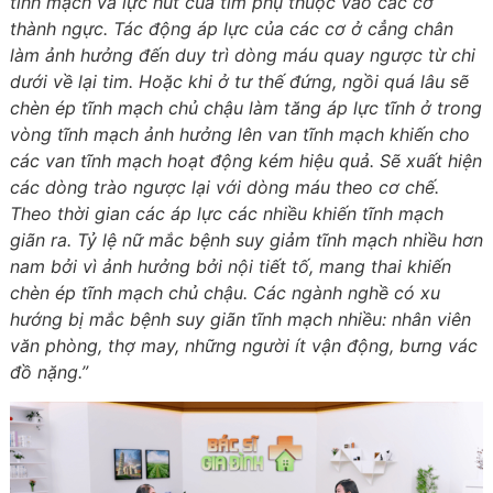
tĩnh mạch và lực hút của tim phụ thuộc vào các cơ
thành ngực. Tác động áp lực của các cơ ở cẳng chân
làm ảnh hưởng đến duy trì dòng máu quay ngược từ chi
dưới về lại tim. Hoặc khi ở tư thế đứng, ngồi quá lâu sẽ
chèn ép tĩnh mạch chủ chậu làm tăng áp lực tĩnh ở trong
vòng tĩnh mạch ảnh hưởng lên van tĩnh mạch khiến cho
các van tĩnh mạch hoạt động kém hiệu quả. Sẽ xuất hiện
các dòng trào ngược lại với dòng máu theo cơ chế.
Theo thời gian các áp lực các nhiều khiến tĩnh mạch
giãn ra. Tỷ lệ nữ mắc bệnh suy giảm tĩnh mạch nhiều hơn
nam bởi vì ảnh hưởng bởi nội tiết tố, mang thai khiến
chèn ép tĩnh mạch chủ chậu. Các ngành nghề có xu
hướng bị mắc bệnh suy giãn tĩnh mạch nhiều: nhân viên
văn phòng, thợ may, những người ít vận động, bưng vác
đồ nặng.”