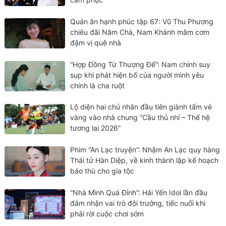
Quán ăn hạnh phúc tập 67: Vũ Thu Phương
chiêu đãi Năm Chà, Nam Khánh mâm cơm
đậm vị quê nhà
“Hợp Đồng Từ Thượng Đế”: Nam chính suy
sụp khi phát hiện bố của người mình yêu
chính là cha ruột
Lộ diện hai chủ nhân đầu tiên giành tấm vé
vàng vào nhà chung “Cầu thủ nhí – Thế hệ
tương lai 2026”
Phim “An Lạc truyện”: Nhậm An Lạc quy hàng
Thái tử Hàn Diệp, về kinh thành lập kế hoạch
báo thù cho gia tộc
“Nhà Mình Quá Đỉnh”: Hải Yến Idol lần đầu
đảm nhận vai trò đội trưởng, tiếc nuối khi
phải rời cuộc chơi sớm