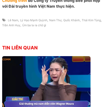
Chương trình
do Công ty Truyền thông Bee phối hợp
với Đài truyền hình Việt Nam thực hiện.
,
,
,
,
,
Lê Nam
Lý Hạo Mạnh Quỳnh
Nam Thư
Quốc Khánh
Thái Kim Tùng
,
Trần Anh Huy
Úm ba la ra chữ gì
TIN LIÊN QUAN