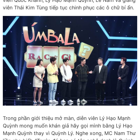
viên Quốc Khánh, Lý Hạo Mạnh Quỳnh, Lê Nam và giảng
viên Thái Kim Tùng tiếp tục chinh phục các ô chữ bí ẩn.
Trong phần giới thiệu mở màn, diễn viên Lý Hạo Mạnh
Quỳnh mong muốn khán giả hãy gọi mình bằng Lý Hạo
Mạnh Quỳnh thay vì Quỳnh Lý. Nghe xong, MC Nam Thư