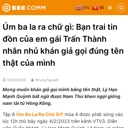
Skip
EN
VI
to
Bee
content
Comm
Truyền
Úm ba la ra chữ gì: Bạn trai tin
thông
đa
đồn của em gái Trấn Thành
phương
tiện
nhắn nhủ khán giả gọi đúng tên
thật của mình
13/02/2023
Nhung Nguyễn
Mong muốn khán giả gọi mình bằng tên thật, Lý Hạo
Mạnh Quỳnh bất ngờ được Nam Thư khen ngợi giống
nam tài tử Hồng Kông.
Tập 8
Úm Ba La Ra Chữ Gì?
mùa 4 được phát sóng vào
lúc 12h thứ bảy ngày 4/2/2023 trên kênh VTV3. Diễn