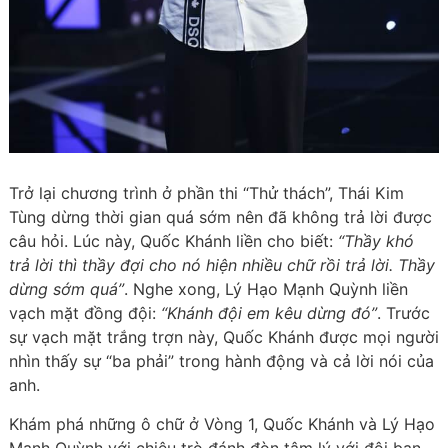
Trở lại chương trình ở phần thi “Thử thách”, Thái Kim
Tùng dừng thời gian quá sớm nên đã không trả lời được
câu hỏi. Lúc này, Quốc Khánh liền cho biết:
“Thầy khó
trả lời thì thầy đợi cho nó hiện nhiều chữ rồi trả lời. Thầy
dừng sớm quá”
. Nghe xong, Lý Hạo Mạnh Quỳnh liền
vạch mặt đồng đội:
“Khánh đội em kêu dừng đó”
. Trước
sự vạch mặt trắng trợn này, Quốc Khánh được mọi người
nhìn thấy sự “ba phải” trong hành động và cả lời nói của
anh.
Khám phá những ô chữ ở Vòng 1, Quốc Khánh và Lý Hạo
Mạnh Quỳnh với chiêu trò đánh đòn tâm lý với đội bạn