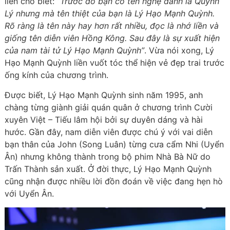
liền cho biết:
“Trước đó bạn có tên nghệ danh là Quỳnh
Lý nhưng mà tên thiệt của bạn là Lý Hạo Mạnh Quỳnh.
Rõ ràng là tên này hay hơn rất nhiều, đọc là nhớ liền và
giống tên diễn viên Hồng Kông. Sau đây là sự xuất hiện
của nam tài tử Lý Hạo Mạnh Quỳnh”
. Vừa nói xong, Lý
Hạo Mạnh Quỳnh liền vuốt tóc thể hiện vẻ đẹp trai trước
ống kính của chương trình.
Được biết, Lý Hạo Mạnh Quỳnh sinh năm 1995, anh
chàng từng giành giải quán quân ở chương trình Cười
xuyên Việt – Tiếu lâm hội bởi sự duyên dáng và hài
hước. Gần đây, nam diễn viên được chú ý với vai diễn
bạn thân của John (Song Luân) từng cưa cẩm Nhi (Uyển
Ân) nhưng không thành trong bộ phim Nhà Bà Nữ do
Trấn Thành sản xuất. Ở đời thực, Lý Hạo Mạnh Quỳnh
cũng nhận được nhiều lời đồn đoán về việc đang hẹn hò
với Uyển Ân.