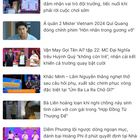
đảm nhận vai trò đội trưởng, tiếc nuối khi
phải rời cuộc chơi sớm
Á quân 2 Mister Vietnam 2024 Quí Quang
đóng chính phim “Hôn nhân trong gương vỡ”
Vận May Gọi Tên Ai? tập 22: MC Đại Nghĩa
trêu Huỳnh Quý “không còn trẻ”, nhận cái kết
khiến cả trường quay bật cười
Khắc Minh – Lâm Nguyễn thắng nghẹt thở
sau câu hỏi phụ, xuất sắc chinh phục vòng
đặc biệt tại “Úm Ba La Ra Chữ Gì?”
Bà Liên hoảng loạn khi nghi chồng nảy sinh
tình cảm với con gái trong “Hợp Đồng Từ
Thượng Đế”
Diễm Phương lội ngược dòng ngoạn mục,
đánh bại Hoàng Phi ở phút quyết định tại Nhà