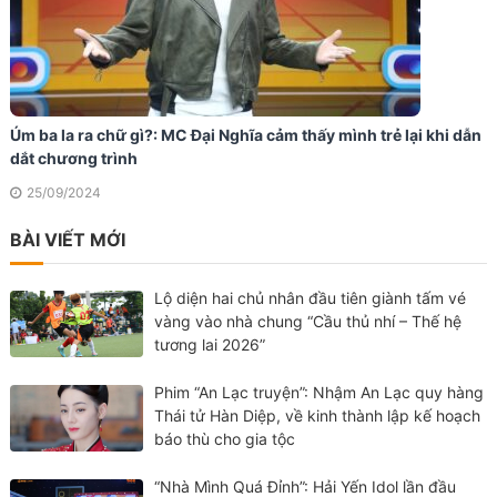
Úm ba la ra chữ gì?: MC Đại Nghĩa cảm thấy mình trẻ lại khi dẫn
dắt chương trình
25/09/2024
BÀI VIẾT MỚI
Lộ diện hai chủ nhân đầu tiên giành tấm vé
vàng vào nhà chung “Cầu thủ nhí – Thế hệ
tương lai 2026”
Phim “An Lạc truyện”: Nhậm An Lạc quy hàng
Thái tử Hàn Diệp, về kinh thành lập kế hoạch
báo thù cho gia tộc
“Nhà Mình Quá Đỉnh”: Hải Yến Idol lần đầu