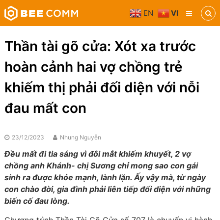
Skip
EN
VI
to
Bee
content
Comm
Truyền
Thần tài gõ cửa: Xót xa trước
thông
đa
hoàn cảnh hai vợ chồng trẻ
phương
tiện
khiếm thị phải đối diện với nỗi
đau mất con
23/12/2023
Nhung Nguyễn
Đều mất đi tia sáng vì đôi mắt khiếm khuyết, 2 vợ
chồng anh Khánh- chị Sương chỉ mong sao con gái
sinh ra được khỏe mạnh, lành lặn. Ấy vậy mà, từ ngày
con chào đời, gia đình phải liên tiếp đối diện với những
biến cố đau lòng.