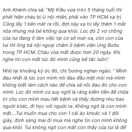
Anh Khánh chia sẻ: “
Mỹ Kiều vừa tròn 5 tháng tuổi thì
phát hiện cháu bị U nội nhãn, phải vào TP HCM xạ trị.
Cũng lấy 1 bên mắt ra rồi, đợt này xạ trị lấy thêm 1 mắt
nữa nhưng mà bé không qua khỏi. Lúc đó 2 vợ chồng
của tui đang ở làm việc tại cơ sở mat-xa, còn con của
tui thì ông bà nội ngoại chăm ở bệnh viện Ung Bướu
trong TP HCM. Cháu vừa mất được hơn 20 ngày. Khi
nghe tin con mất lúc đó mình cũng bế tắc luôn”.
Nhớ lại khoảng ký ức đó, chị Sương nghẹn ngào: “
Mình
đau nhất là lúc con mình nói đau đầu mệt mỏi mà mình
không biết làm cách nào để chia sẻ nỗi đau đó cho con
mình. Lúc đó mình cứ suy nghĩ là ráng kiếm tiền để chữa
trị cho con mình mau hết bệnh và thấy đường như bao
người khác, đi học với người ta. Không ngờ là con mình
mất….Tui muốn mua cho con 1 cái áo khoác và 1 đôi
giày, định sáng mai đi mua mà nghe tin con mình không
qua khỏi. Tui không ngờ con mắt còn thấy của tui là để