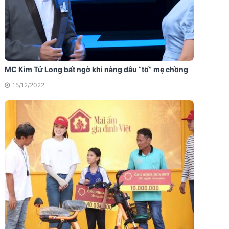
MC Kim Tử Long bất ngờ khi nàng dâu “tố” mẹ chồng
15/12/2022