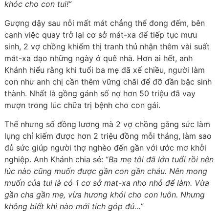
khóc cho con tui!”
Gượng dậy sau nỗi mất mát chẳng thể đong đếm, bên
cạnh việc quay trở lại cơ sở mát-xa để tiếp tục mưu
sinh, 2 vợ chồng khiếm thị tranh thủ nhận thêm vài suất
mát-xa dạo những ngày ở quê nhà. Hơn ai hết, anh
Khánh hiểu rằng khi tuổi ba mẹ đã xế chiều, người làm
con như anh chị cần thêm vững chãi để đỡ đần bậc sinh
thành. Nhất là gồng gánh số nợ hơn 50 triệu đã vay
mượn trong lúc chữa trị bệnh cho con gái.
Thế nhưng số đồng lương mà 2 vợ chồng gắng sức làm
lụng chỉ kiếm được hơn 2 triệu đồng mỗi tháng, làm sao
đủ sức giúp người thợ nghèo đến gần với ước mơ khởi
nghiệp. Anh Khánh chia sẻ: “
Ba mẹ tôi đã lớn tuổi rồi nên
lúc nào cũng muốn được gần con gần cháu. Nên mong
muốn của tui là có 1 cơ sở mat-xa nho nhỏ để làm. Vừa
gần cha gần mẹ, vừa hương khói cho con luôn. Nhưng
không biết khi nào mới tích góp đủ…”