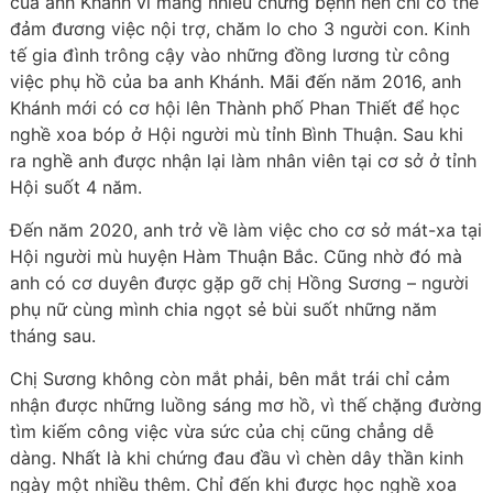
của anh Khánh vì mang nhiều chứng bệnh nên chỉ có thể
đảm đương việc nội trợ, chăm lo cho 3 người con. Kinh
tế gia đình trông cậy vào những đồng lương từ công
việc phụ hồ của ba anh Khánh. Mãi đến năm 2016, anh
Khánh mới có cơ hội lên Thành phố Phan Thiết để học
nghề xoa bóp ở Hội người mù tỉnh Bình Thuận. Sau khi
ra nghề anh được nhận lại làm nhân viên tại cơ sở ở tỉnh
Hội suốt 4 năm.
Đến năm 2020, anh trở về làm việc cho cơ sở mát-xa tại
Hội người mù huyện Hàm Thuận Bắc. Cũng nhờ đó mà
anh có cơ duyên được gặp gỡ chị Hồng Sương – người
phụ nữ cùng mình chia ngọt sẻ bùi suốt những năm
tháng sau.
Chị Sương không còn mắt phải, bên mắt trái chỉ cảm
nhận được những luồng sáng mơ hồ, vì thế chặng đường
tìm kiếm công việc vừa sức của chị cũng chẳng dễ
dàng. Nhất là khi chứng đau đầu vì chèn dây thần kinh
ngày một nhiều thêm. Chỉ đến khi được học nghề xoa