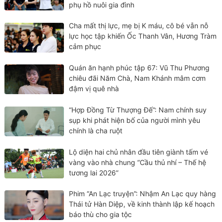
phụ hồ nuôi gia đình
Cha mất thị lực, mẹ bị K máu, cô bé vẫn nỗ
lực học tập khiến Ốc Thanh Vân, Hương Tràm
cảm phục
Quán ăn hạnh phúc tập 67: Vũ Thu Phương
chiêu đãi Năm Chà, Nam Khánh mâm cơm
đậm vị quê nhà
“Hợp Đồng Từ Thượng Đế”: Nam chính suy
sụp khi phát hiện bố của người mình yêu
chính là cha ruột
Lộ diện hai chủ nhân đầu tiên giành tấm vé
vàng vào nhà chung “Cầu thủ nhí – Thế hệ
tương lai 2026”
Phim “An Lạc truyện”: Nhậm An Lạc quy hàng
Thái tử Hàn Diệp, về kinh thành lập kế hoạch
báo thù cho gia tộc