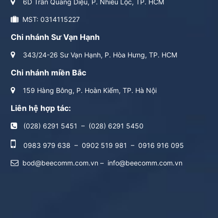
6D Trần Quang Diệu, P. Nhiêu Lộc, TP. HCM
MST: 0314115227
Chi nhánh Sư Vạn Hạnh
343/24-26 Sư Vạn Hạnh, P. Hòa Hưng, TP. HCM
Chi nhánh miền Bắc
159 Hàng Bông, P. Hoàn Kiếm, TP. Hà Nội
Liên hệ hợp tác:
(028) 6291 5451
–
(028) 6291 5450
0983 979 638
–
0902 519 981
–
0916 916 095
bod@beecomm.com.vn
–
info@beecomm.com.vn