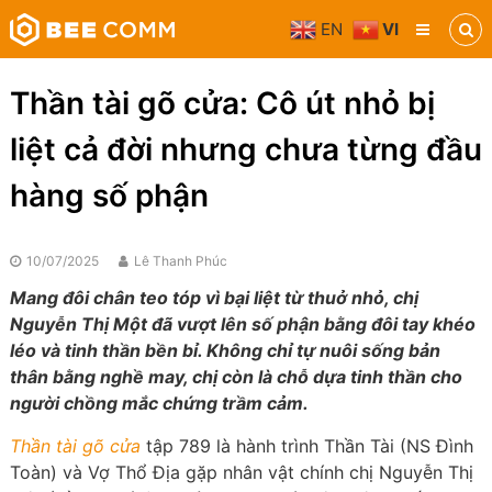
Skip
EN
VI
to
Bee
content
Comm
Truyền
Thần tài gõ cửa: Cô út nhỏ bị
thông
đa
liệt cả đời nhưng chưa từng đầu
phương
tiện
hàng số phận
10/07/2025
Lê Thanh Phúc
Mang đôi chân teo tóp vì bại liệt từ thuở nhỏ, chị
Nguyễn Thị Một đã vượt lên số phận bằng đôi tay khéo
léo và tinh thần bền bỉ. Không chỉ tự nuôi sống bản
thân bằng nghề may, chị còn là chỗ dựa tinh thần cho
người chồng mắc chứng trầm cảm.
Thần tài gõ cửa
tập 789 là hành trình Thần Tài (NS Đình
Toàn) và Vợ Thổ Địa gặp nhân vật chính chị Nguyễn Thị