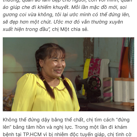
áo giúp che đi khiếm khuyết. Mỗi lần mặc đồ mới, soi
gương coi vừa không, tôi lại ước mình có thể đứng lên,
sẽ đẹp hơn một chút. Ước mơ đó vẫn thường xuyên
xuất hiện trong đầu”,
chị Một chia sẻ.
Không thể đứng dậy bằng thể chất, chị tìm cách “đứng
lên” bằng tâm hồn và nghị lực. Trong một lần đi khám
bệnh tại TP.HCM vì bị nhiễm độc tuyến giáp, chị tình cờ