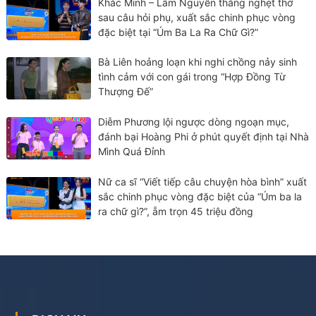
Khắc Minh – Lâm Nguyễn thắng nghẹt thở
sau câu hỏi phụ, xuất sắc chinh phục vòng
đặc biệt tại “Úm Ba La Ra Chữ Gì?”
Bà Liên hoảng loạn khi nghi chồng nảy sinh
tình cảm với con gái trong “Hợp Đồng Từ
Thượng Đế”
Diễm Phương lội ngược dòng ngoạn mục,
đánh bại Hoàng Phi ở phút quyết định tại Nhà
Mình Quá Đỉnh
Nữ ca sĩ “Viết tiếp câu chuyện hòa bình” xuất
sắc chinh phục vòng đặc biệt của “Úm ba la
ra chữ gì?”, ẵm trọn 45 triệu đồng