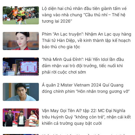
Lộ diện hai chủ nhân đầu tiên giành tấm vé
vàng vào nhà chung “Cầu thủ nhí – Thế hệ
tương lai 2026”
Phim “An Lạc truyện”: Nhậm An Lạc quy hàng
Thái tử Hàn Diệp, về kinh thành lập kế hoạch
báo thù cho gia tộc
“Nhà Mình Quá Đỉnh”: Hải Yến Idol lần đầu
đảm nhận vai trò đội trưởng, tiếc nuối khi
phải rời cuộc chơi sớm
Á quân 2 Mister Vietnam 2024 Quí Quang
đóng chính phim “Hôn nhân trong gương vỡ”
Vận May Gọi Tên Ai? tập 22: MC Đại Nghĩa
trêu Huỳnh Quý “không còn trẻ”, nhận cái kết
khiến cả trường quay bật cười