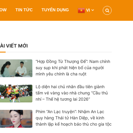
HOW
TIN TỨC
TUYỂN DỤNG
VI
ÀI VIẾT MỚI
“Hợp Đồng Từ Thượng Đế”: Nam chính
suy sụp khi phát hiện bố của người
mình yêu chính là cha ruột
Lộ diện hai chủ nhân đầu tiên giành
tấm vé vàng vào nhà chung “Cầu thủ
nhí – Thế hệ tương lai 2026”
Phim “An Lạc truyện”: Nhậm An Lạc
quy hàng Thái tử Hàn Diệp, về kinh
thành lập kế hoạch báo thù cho gia tộc