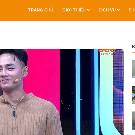
TRANG CHỦ
GIỚI THIỆU
DỊCH VỤ
S
B