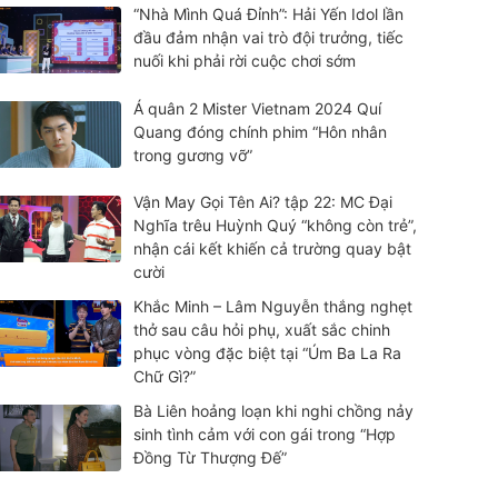
“Nhà Mình Quá Đỉnh”: Hải Yến Idol lần
đầu đảm nhận vai trò đội trưởng, tiếc
nuối khi phải rời cuộc chơi sớm
Á quân 2 Mister Vietnam 2024 Quí
Quang đóng chính phim “Hôn nhân
trong gương vỡ”
Vận May Gọi Tên Ai? tập 22: MC Đại
Nghĩa trêu Huỳnh Quý “không còn trẻ”,
nhận cái kết khiến cả trường quay bật
cười
Khắc Minh – Lâm Nguyễn thắng nghẹt
thở sau câu hỏi phụ, xuất sắc chinh
phục vòng đặc biệt tại “Úm Ba La Ra
Chữ Gì?”
Bà Liên hoảng loạn khi nghi chồng nảy
sinh tình cảm với con gái trong “Hợp
Đồng Từ Thượng Đế”