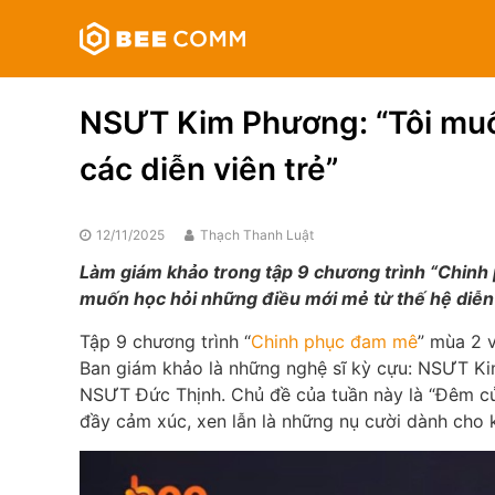
Skip
Bee
to
Comm
content
Truyền
thông
NSƯT Kim Phương: “Tôi muố
đa
phương
các diễn viên trẻ”
tiện
12/11/2025
Thạch Thanh Luật
Làm giám khảo trong tập 9 chương trình “Chin
muốn học hỏi những điều mới mẻ từ thế hệ diễn 
Tập 9 chương trình “
Chinh phục đam mê
” mùa 2 
Ban giám khảo là những nghệ sĩ kỳ cựu: NSƯT K
NSƯT Đức Thịnh. Chủ đề của tuần này là “Đêm của
đầy cảm xúc, xen lẫn là những nụ cười dành cho 