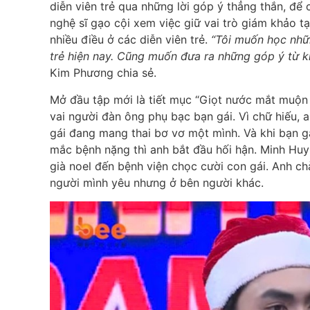
diễn viên trẻ qua những lời góp ý thẳng thắn, để 
nghệ sĩ gạo cội xem việc giữ vai trò giám khảo tạ
nhiều điều ở các diễn viên trẻ.
“Tôi muốn học nhữn
trẻ hiện nay. Cũng muốn đưa ra những góp ý từ k
Kim Phương chia sẻ.
Mở đầu tập mới là tiết mục “Giọt nước mắt muộn
vai người đàn ông phụ bạc bạn gái. Vì chữ hiếu, 
gái đang mang thai bơ vơ một mình. Và khi bạn gá
mắc bệnh nặng thì anh bắt đầu hối hận. Minh Huy 
già noel đến bệnh viện chọc cười con gái. Anh ch
người mình yêu nhưng ở bên người khác.