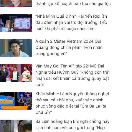
thành lập kế hoạch báo thù cho gia tộc
“Nhà Mình Quá Đỉnh”: Hải Yến Idol lần
đầu đảm nhận vai trò đội trưởng, tiếc
nuối khi phải rời cuộc chơi sớm
Á quân 2 Mister Vietnam 2024 Quí
Quang đóng chính phim “Hôn nhân
trong gương vỡ”
Vận May Gọi Tên Ai? tập 22: MC Đại
Nghĩa trêu Huỳnh Quý “không còn trẻ”,
nhận cái kết khiến cả trường quay bật
cười
Khắc Minh – Lâm Nguyễn thắng nghẹt
thở sau câu hỏi phụ, xuất sắc chinh
phục vòng đặc biệt tại “Úm Ba La Ra
Chữ Gì?”
Bà Liên hoảng loạn khi nghi chồng nảy
sinh tình cảm với con gái trong “Hợp