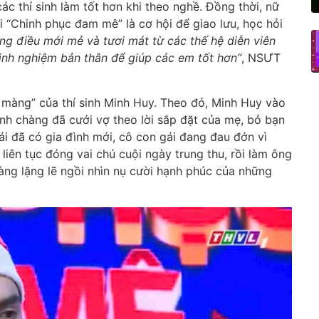
các thí sinh làm tốt hơn khi theo nghề. Đồng thời, nữ
i “Chinh phục đam mê” là cơ hội để giao lưu, học hỏi
g điều mới mẻ và tươi mát từ các thế hệ diễn viên
inh nghiệm bản thân để giúp các em tốt hơn”
, NSƯT
 màng” của thí sinh Minh Huy. Theo đó, Minh Huy vào
anh chàng đã cưới vợ theo lời sắp đặt của mẹ, bỏ bạn
i đã có gia đình mới, cô con gái đang đau đớn vì
liên tục đóng vai chú cuội ngày trung thu, rồi làm ông
àng lặng lẽ ngồi nhìn nụ cười hạnh phúc của những