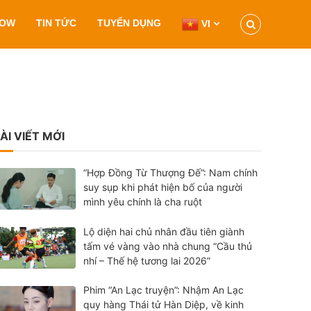
HOW
TIN TỨC
TUYỂN DỤNG
VI
ÀI VIẾT MỚI
“Hợp Đồng Từ Thượng Đế”: Nam chính
suy sụp khi phát hiện bố của người
mình yêu chính là cha ruột
Lộ diện hai chủ nhân đầu tiên giành
tấm vé vàng vào nhà chung “Cầu thủ
nhí – Thế hệ tương lai 2026”
Phim “An Lạc truyện”: Nhậm An Lạc
quy hàng Thái tử Hàn Diệp, về kinh