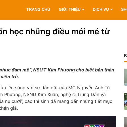
TRANG CHỦ
GIỚI THIỆU
DỊCH VỤ
S
n học những điều mới mẻ từ
B
h phục đam mê”, NSƯT Kim Phương cho biết bản thân
viên trẻ.
vừa lên sóng với sự dẫn dắt của MC Nguyễn Anh Tú.
im Phương, NSND Kim Xuân, nghệ sĩ Trung Dân và
 nụ cười”, các thí sinh đã mang đến những tiết mục
khán giả.