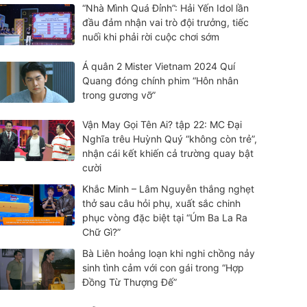
“Nhà Mình Quá Đỉnh”: Hải Yến Idol lần
đầu đảm nhận vai trò đội trưởng, tiếc
nuối khi phải rời cuộc chơi sớm
Á quân 2 Mister Vietnam 2024 Quí
Quang đóng chính phim “Hôn nhân
trong gương vỡ”
Vận May Gọi Tên Ai? tập 22: MC Đại
Nghĩa trêu Huỳnh Quý “không còn trẻ”,
nhận cái kết khiến cả trường quay bật
cười
Khắc Minh – Lâm Nguyễn thắng nghẹt
thở sau câu hỏi phụ, xuất sắc chinh
phục vòng đặc biệt tại “Úm Ba La Ra
Chữ Gì?”
Bà Liên hoảng loạn khi nghi chồng nảy
sinh tình cảm với con gái trong “Hợp
Đồng Từ Thượng Đế”