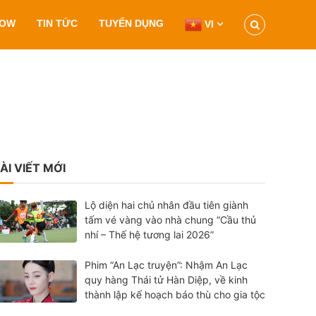
HOW
TIN TỨC
TUYỂN DỤNG
VI
ÀI VIẾT MỚI
Lộ diện hai chủ nhân đầu tiên giành
tấm vé vàng vào nhà chung “Cầu thủ
nhí – Thế hệ tương lai 2026”
Phim “An Lạc truyện”: Nhậm An Lạc
quy hàng Thái tử Hàn Diệp, về kinh
thành lập kế hoạch báo thù cho gia tộc