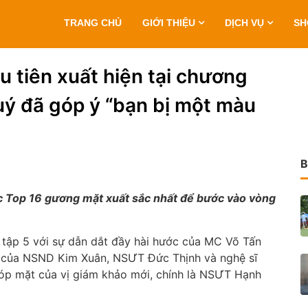
TRANG CHỦ
GIỚI THIỆU
DỊCH VỤ
S
 tiên xuất hiện tại chương
ý đã góp ý “bạn bị một màu
B
 Top 16 gương mặt xuất sắc nhất để bước vào vòng
 tập 5 với sự dẫn dắt đầy hài hước của MC Võ Tấn
ện của NSND Kim Xuân, NSƯT Đức Thịnh và nghệ sĩ
óp mặt của vị giám khảo mới, chính là NSƯT Hạnh