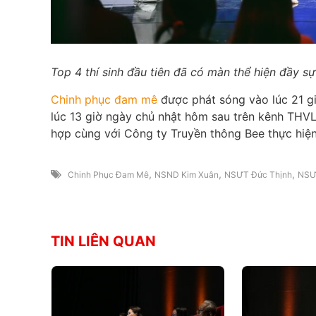
Top 4 thí sinh đầu tiên đã có màn thể hiện đầy sự
Chinh phục đam mê
được phát sóng vào lúc 21 gi
lúc 13 giờ ngày chủ nhật hôm sau trên kênh THVL
hợp cùng với Công ty Truyền thông Bee thực hiện
,
,
,
Chinh Phục Đam Mê
NSND Kim Xuân
NSƯT Đức Thịnh
NSƯ
TIN LIÊN QUAN