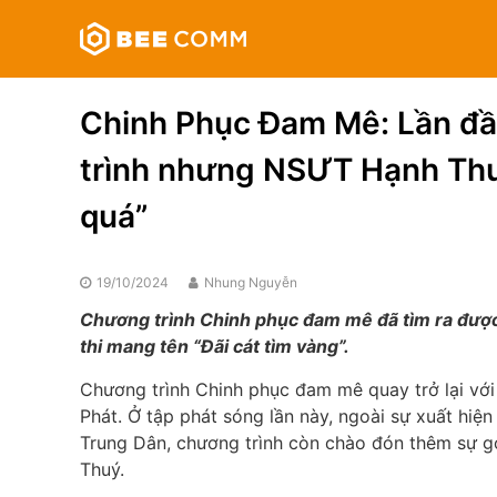
Skip
Bee
to
Comm
content
Truyền
thông
Chinh Phục Đam Mê: Lần đầu
đa
phương
trình nhưng NSƯT Hạnh Thu
tiện
quá”
19/10/2024
Nhung Nguyễn
Chương trình Chinh phục đam mê đã tìm ra được
thi mang tên “Đãi cát tìm vàng”.
Chương trình Chinh phục đam mê quay trở lại với
Phát. Ở tập phát sóng lần này, ngoài sự xuất hi
Trung Dân, chương trình còn chào đón thêm sự g
Thuý.