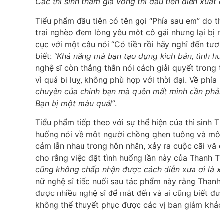
Các thí sinh tham gia vòng thi đầu tiên diễn xuất
Tiểu phẩm đầu tiên có tên gọi “Phía sau em” do t
trai nghèo đem lòng yêu một cô gái nhưng lại bị n
cục với một câu nói “Có tiền rồi hãy nghĩ đến tươ
biết:
“Khả năng mà bạn tạo dựng kịch bản, tình hu
nghệ sĩ còn thẳng thắn nói cách giải quyết trong
vì quá bi luỵ, không phù hợp với thời đại. Về ph
chuyện của chính bạn mà quên mất mình cần phải
Bạn bị một màu quá!”
.
Tiểu phẩm tiếp theo với sự thể hiện của thí sinh T
huống nói về một người chồng ghen tuông và một
cảm lẫn nhau trong hôn nhân, xảy ra cuộc cãi vã
cho rằng việc đặt tình huống lần này của Thanh Tù
cũng không chấp nhận được cách diễn xưa ơi là 
nữ nghệ sĩ tiếc nuối sau tác phẩm này rằng Thanh
được nhiều nghệ sĩ để mắt đến và ai cũng biết 
không thể thuyết phục được các vị ban giám khả