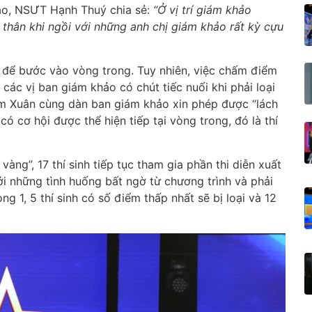
hảo, NSƯT Hạnh Thuý chia sẻ:
“Ở vị trí giám khảo
thân khi ngồi với những anh chị giám khảo rất kỳ cựu
6 để bước vào vòng trong. Tuy nhiên, việc chấm điểm
ác vị ban giám khảo có chút tiếc nuối khi phải loại
im Xuân cùng dàn ban giám khảo xin phép được “lách
có cơ hội được thể hiện tiếp tại vòng trong, đó là thí
àng”, 17 thí sinh tiếp tục tham gia phần thi diễn xuất
với những tình huống bất ngờ từ chương trình và phải
ng 1, 5 thí sinh có số điểm thấp nhất sẽ bị loại và 12