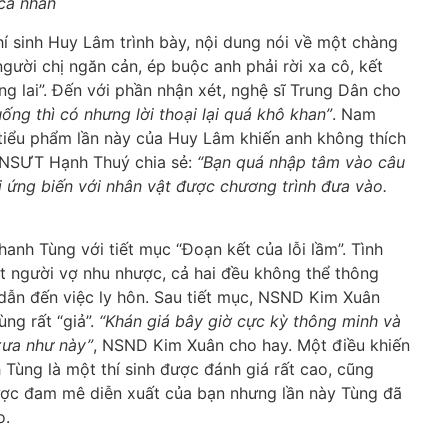
 cá nhân
hí sinh Huy Lâm trình bày, nội dung nói về một chàng
gười chị ngăn cản, ép buộc anh phải rời xa cô, kết
ng lai”. Đến với phần nhận xét, nghệ sĩ Trung Dân cho
ống thì có nhưng lời thoại lại quá khô khan”
. Nam
 tiểu phẩm lần này của Huy Lâm khiến anh không thích
ía NSƯT Hạnh Thuý chia sẻ:
“Bạn quá nhập tâm vào câu
 ứng biến với nhân vật được chương trình đưa vào.
hanh Tùng với tiết mục “Đoạn kết của lỗi lầm”. Tình
 người vợ nhu nhược, cả hai đều không thể thông
 dẫn đến việc ly hôn. Sau tiết mục, NSND Kim Xuân
ng rất “giả”.
“Khán giá bây giờ cực kỳ thông minh và
xưa như này”
, NSND Kim Xuân cho hay. Một điều khiến
 Tùng là một thí sinh được đánh giá rất cao, cũng
được đam mê diễn xuất của bạn nhưng lần này Tùng đã
o.