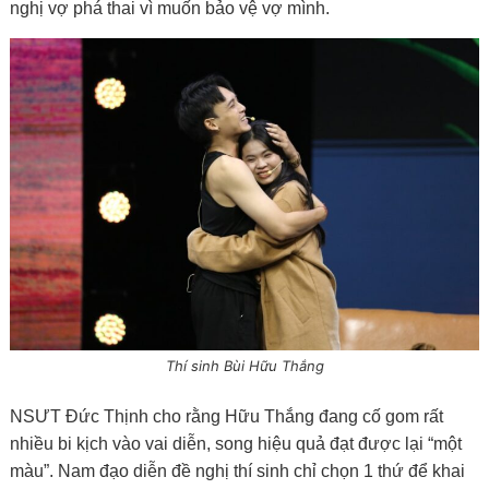
nghị vợ phá thai vì muốn bảo vệ vợ mình.
Thí sinh Bùi Hữu Thắng
NSƯT Đức Thịnh cho rằng Hữu Thắng đang cố gom rất
nhiều bi kịch vào vai diễn, song hiệu quả đạt được lại “một
màu”. Nam đạo diễn đề nghị thí sinh chỉ chọn 1 thứ để khai