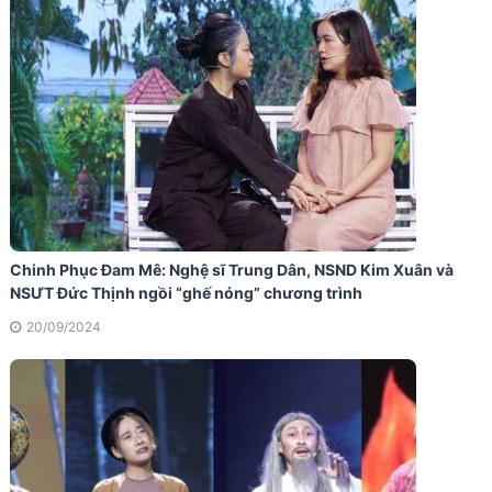
Chinh Phục Đam Mê: Nghệ sĩ Trung Dân, NSND Kim Xuân và
NSƯT Đức Thịnh ngồi “ghế nóng” chương trình
20/09/2024