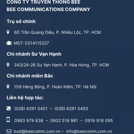
CÔNG TY TRUYỀN THÔNG BEE
BEE COMMUNICATIONS COMPANY
Trụ sở chính
6D Trần Quang Diệu, P. Nhiêu Lộc, TP. HCM
MST: 0314115227
Chi nhánh Sư Vạn Hạnh
343/24-26 Sư Vạn Hạnh, P. Hòa Hưng, TP. HCM
Chi nhánh miền Bắc
159 Hàng Bông, P. Hoàn Kiếm, TP. Hà Nội
Liên hệ hợp tác:
(028) 6291 5451
–
(028) 6291 5450
0983 979 638
–
0902 519 981
–
0916 916 095
bod@beecomm.com.vn
–
info@beecomm.com.vn