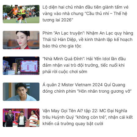
Lộ diện hai chủ nhân đầu tiên giành tấm vé
vàng vào nhà chung “Cầu thủ nhí – Thế hệ
tương lai 2026”
Phim “An Lạc truyện”: Nhậm An Lạc quy hàng
Thái tử Hàn Diệp, về kinh thành lập kế hoạch
báo thù cho gia tộc
“Nhà Mình Quá Đỉnh”: Hải Yến Idol lần đầu
đảm nhận vai trò đội trưởng, tiếc nuối khi
phải rời cuộc chơi sớm
Á quân 2 Mister Vietnam 2024 Quí Quang
đóng chính phim “Hôn nhân trong gương vỡ”
Vận May Gọi Tên Ai? tập 22: MC Đại Nghĩa
trêu Huỳnh Quý “không còn trẻ”, nhận cái kết
khiến cả trường quay bật cười