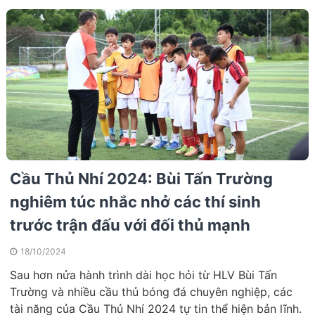
Cầu Thủ Nhí 2024: Bùi Tấn Trường
nghiêm túc nhắc nhở các thí sinh
trước trận đấu với đối thủ mạnh
18/10/2024
Sau hơn nửa hành trình dài học hỏi từ HLV Bùi Tấn
Trường và nhiều cầu thủ bóng đá chuyên nghiệp, các
tài năng của Cầu Thủ Nhí 2024 tự tin thể hiện bản lĩnh.