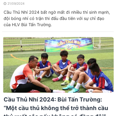
21/09/2024
Cầu Thủ Nhí 2024 bất ngờ mất đi nhiều thí sinh mạnh,
đội bóng nhí có trận thi đấu đầu tiên với sự chỉ đạo
của HLV Bùi Tấn Trường.
Cầu Thủ Nhí 2024: Bùi Tấn Trường:
“Một cầu thủ không thể trở thành cầu