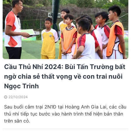
Cầu Thủ Nhí 2024: Bùi Tấn Trường bất
ngờ chia sẻ thất vọng về con trai nuôi
Ngọc Trinh
22/10/2024
Sau buổi cắm trại 2N1Đ tại Hoàng Anh Gia Lai, các cầu
thủ nhí tiếp tục bước vào hành trình thể hiện bản thân
trên sân cỏ.