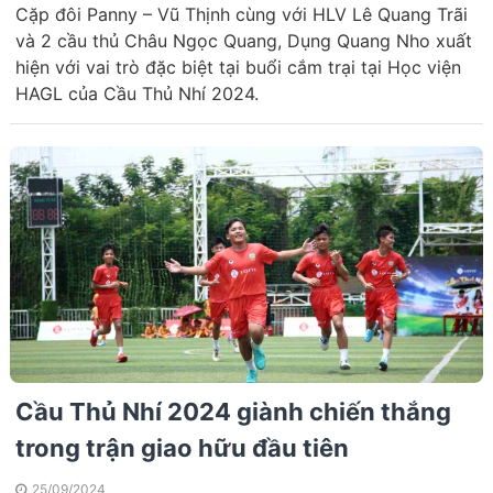
Cặp đôi Panny – Vũ Thịnh cùng với HLV Lê Quang Trãi
và 2 cầu thủ Châu Ngọc Quang, Dụng Quang Nho xuất
hiện với vai trò đặc biệt tại buổi cắm trại tại Học viện
HAGL của Cầu Thủ Nhí 2024.
Cầu Thủ Nhí 2024 giành chiến thắng
trong trận giao hữu đầu tiên
25/09/2024