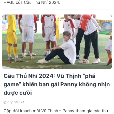
HAGL của Cầu Thủ Nhí 2024.
Cầu Thủ Nhí 2024: Vũ Thịnh “phá
game” khiến bạn gái Panny không nhịn
được cười
06/10/2024
Cặp đôi khách mời Vũ Thịnh – Panny tham gia các thử