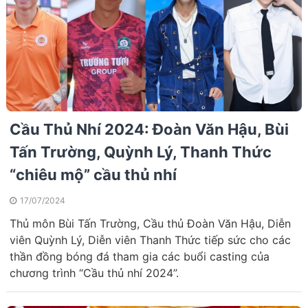
Cầu Thủ Nhí 2024: Đoàn Văn Hậu, Bùi
Tấn Trường, Quỳnh Lý, Thanh Thức
“chiêu mộ” cầu thủ nhí
17/07/2024
Thủ môn Bùi Tấn Trường, Cầu thủ Đoàn Văn Hậu, Diễn
viên Quỳnh Lý, Diễn viên Thanh Thức tiếp sức cho các
thần đồng bóng đá tham gia các buổi casting của
chương trình “Cầu thủ nhí 2024”.