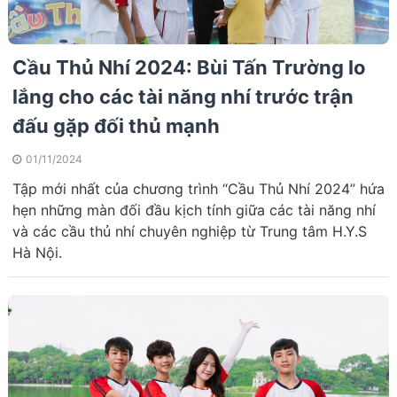
Cầu Thủ Nhí 2024: Bùi Tấn Trường lo
lắng cho các tài năng nhí trước trận
đấu gặp đối thủ mạnh
01/11/2024
Tập mới nhất của chương trình “Cầu Thủ Nhí 2024” hứa
hẹn những màn đối đầu kịch tính giữa các tài năng nhí
và các cầu thủ nhí chuyên nghiệp từ Trung tâm H.Y.S
Hà Nội.