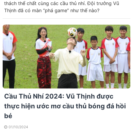
thách thể chất cùng các cầu thủ nhí. Đội trưởng Vũ
Thịnh đã có màn “phá game” như thế nào?
Cầu Thủ Nhí 2024: Vũ Thịnh được
thực hiện ước mơ cầu thủ bóng đá hồi
bé
01/10/2024