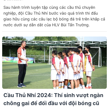
Sau hành trình luyện tập cùng các cầu thủ chuyên
nghiệp, đội Cầu Thủ Nhí bước vào quá trình thi đấu
giao hữu cùng các câu lạc bộ bóng đá trẻ trên khắp cả
nước dưới sự dẫn dắt của HLV Bùi Tấn Trường.
Cầu Thủ Nhí 2024: Thí sinh vượt ngàn
chông gai để đối đầu với đội bóng cũ