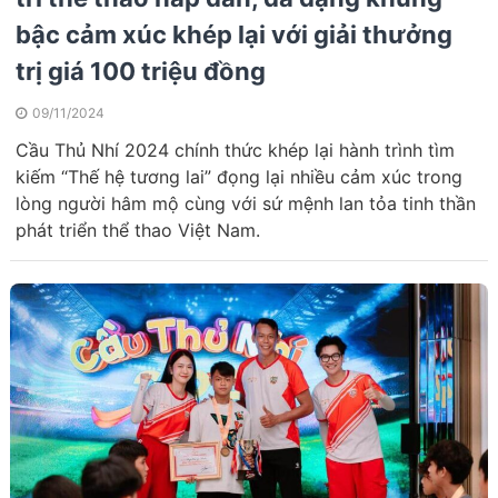
bậc cảm xúc khép lại với giải thưởng
trị giá 100 triệu đồng
09/11/2024
Cầu Thủ Nhí 2024 chính thức khép lại hành trình tìm
kiếm “Thế hệ tương lai” đọng lại nhiều cảm xúc trong
lòng người hâm mộ cùng với sứ mệnh lan tỏa tinh thần
phát triển thể thao Việt Nam.