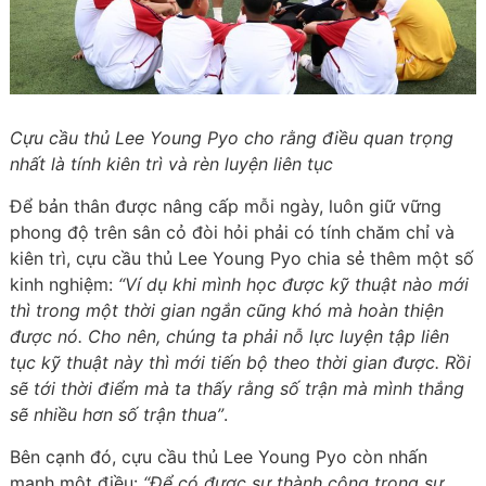
Cựu cầu thủ Lee Young Pyo cho rằng điều quan trọng
nhất là tính kiên trì và rèn luyện liên tục
Để bản thân được nâng cấp mỗi ngày, luôn giữ vững
phong độ trên sân cỏ đòi hỏi phải có tính chăm chỉ và
kiên trì, cựu cầu thủ Lee Young Pyo chia sẻ thêm một số
kinh nghiệm:
“Ví dụ khi mình học được kỹ thuật nào mới
thì trong một thời gian ngắn cũng khó mà hoàn thiện
được nó. Cho nên, chúng ta phải nỗ lực luyện tập liên
tục kỹ thuật này thì mới tiến bộ theo thời gian được. Rồi
sẽ tới thời điểm mà ta thấy rằng số trận mà mình thắng
sẽ nhiều hơn số trận thua”
.
Bên cạnh đó, cựu cầu thủ Lee Young Pyo còn nhấn
mạnh một điều:
“Để có được sự thành công trong sự