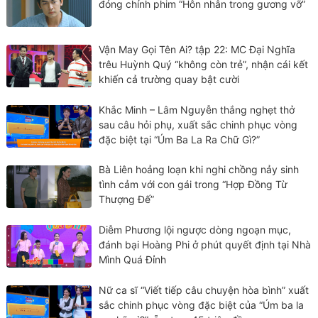
đóng chính phim “Hôn nhân trong gương vỡ”
Vận May Gọi Tên Ai? tập 22: MC Đại Nghĩa
trêu Huỳnh Quý “không còn trẻ”, nhận cái kết
khiến cả trường quay bật cười
Khắc Minh – Lâm Nguyễn thắng nghẹt thở
sau câu hỏi phụ, xuất sắc chinh phục vòng
đặc biệt tại “Úm Ba La Ra Chữ Gì?”
Bà Liên hoảng loạn khi nghi chồng nảy sinh
tình cảm với con gái trong “Hợp Đồng Từ
Thượng Đế”
Diễm Phương lội ngược dòng ngoạn mục,
đánh bại Hoàng Phi ở phút quyết định tại Nhà
Mình Quá Đỉnh
Nữ ca sĩ “Viết tiếp câu chuyện hòa bình” xuất
sắc chinh phục vòng đặc biệt của “Úm ba la