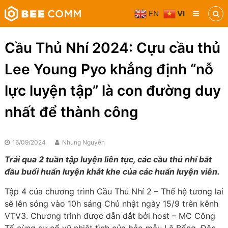
Skip
EN
VI
to
Bee
content
Comm
Truyền
Cầu Thủ Nhí 2024: Cựu cầu thủ
thông
đa
Lee Young Pyo khẳng định “nỗ
phương
tiện
lực luyện tập” là con đường duy
nhất để thành công
16/09/2024
Nhung Nguyễn
Trải qua 2 tuần tập luyện liên tục, các cầu thủ nhí bắt
đầu buổi huấn luyện khắt khe của các huấn luyện viên.
Tập 4 của chương trình Cầu Thủ Nhí 2 – Thế hệ tương lai
sẽ lên sóng vào 10h sáng Chủ nhật ngày 15/9 trên kênh
VTV3. Chương trình được dẫn dắt bởi host – MC Công