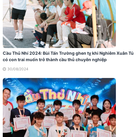
Cầu Thủ Nhí 2024: Bùi Tấn Trường ghen tỵ khi Nghiêm Xuân Tú
có con trai muốn trở thành cầu thủ chuyên nghiệp
30/08/2024