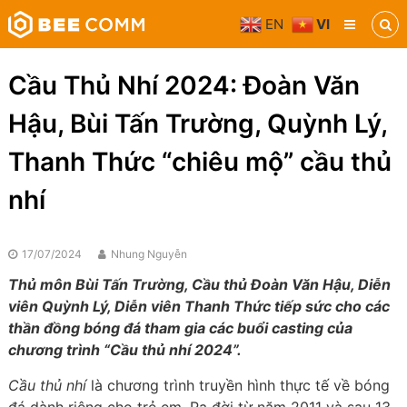
Skip
EN
VI
to
Bee
content
Comm
Truyền
Cầu Thủ Nhí 2024: Đoàn Văn
thông
đa
Hậu, Bùi Tấn Trường, Quỳnh Lý,
phương
tiện
Thanh Thức “chiêu mộ” cầu thủ
nhí
17/07/2024
Nhung Nguyễn
Thủ môn Bùi Tấn Trường, Cầu thủ Đoàn Văn Hậu, Diễn
viên Quỳnh Lý, Diễn viên Thanh Thức tiếp sức cho các
thần đồng bóng đá tham gia các buổi casting của
chương trình “Cầu thủ nhí 2024”.
Cầu thủ nhí
là chương trình truyền hình thực tế về bóng