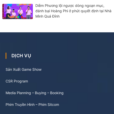
Diễm Phương lội ngược dòng ngoạn mục,
đánh bại Hoàng Phi ở phút quyết định tại Nhà
Mình Quá Đỉnh
DỊCH VỤ
Sản Xuất Game Show
CSR Program
Media Planning – Buying – Booking
Phim Truyền Hình – Phim Sitcom