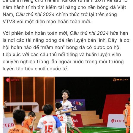
đá dành riêng cho trẻ em. Ra đời từ năm 2011 và sau 13
năm hành trình tìm kiếm tài năng cho nền bóng đá Việt
Nam,
Cầu thủ nhí 2024
chính thức trở lại trên sóng
VTV3 với một diện mạo hoàn toàn mới.
Với phiên bản hoàn toàn mới,
Cầu thủ nhí 2024
hứa hẹn
là nơi các tài năng bóng đá rèn luyện bản lĩnh. Đây là cơ
hội hoàn hảo để “mầm non” bóng đá có được cơ hội
tiếp xúc với các cầu thủ nổi tiếng và huấn luyện viên
chuyên nghiệp trong lẫn ngoài nước trong môi trường
luyện tập tiêu chuẩn quốc tế.