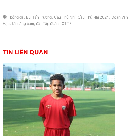
,
,
,
,
bóng đá
Bùi Tấn Trường
Cầu Thủ Nhí
Cầu Thủ Nhí 2024
Đoàn Văn
,
,
Hậu
tài năng bóng đá
Tập đoàn LOTTE
TIN LIÊN QUAN