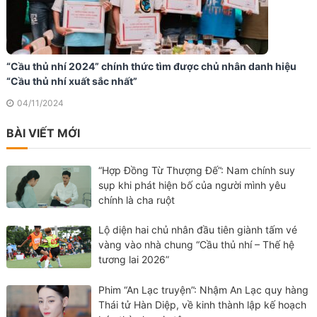
“Cầu thủ nhí 2024” chính thức tìm được chủ nhân danh hiệu
“Cầu thủ nhí xuất sắc nhất”
04/11/2024
BÀI VIẾT MỚI
“Hợp Đồng Từ Thượng Đế”: Nam chính suy
sụp khi phát hiện bố của người mình yêu
chính là cha ruột
Lộ diện hai chủ nhân đầu tiên giành tấm vé
vàng vào nhà chung “Cầu thủ nhí – Thế hệ
tương lai 2026”
Phim “An Lạc truyện”: Nhậm An Lạc quy hàng
Thái tử Hàn Diệp, về kinh thành lập kế hoạch