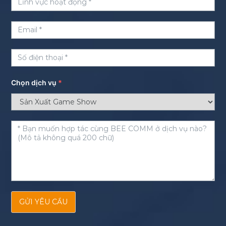
Chọn dịch vụ
*
GỬI YÊU CẦU