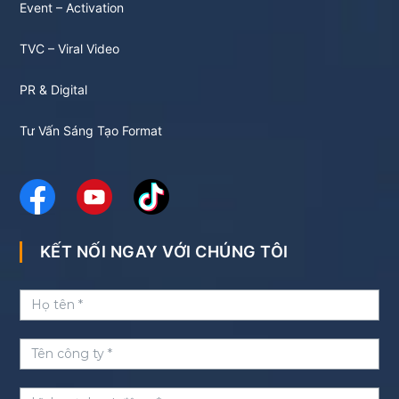
Event – Activation
TVC – Viral Video
PR & Digital
Tư Vấn Sáng Tạo Format
KẾT NỐI NGAY VỚI CHÚNG TÔI