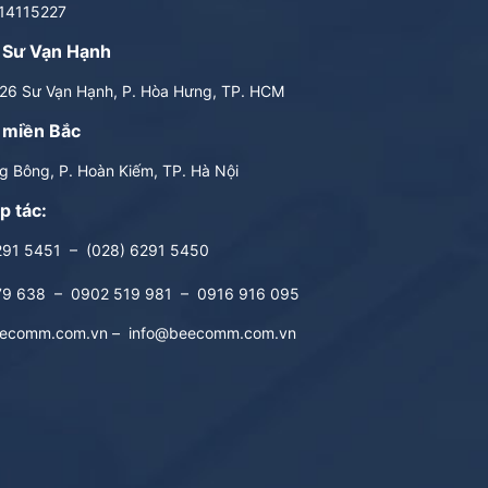
14115227
 Sư Vạn Hạnh
6 Sư Vạn Hạnh, P. Hòa Hưng, TP. HCM
 miền Bắc
 Bông, P. Hoàn Kiếm, TP. Hà Nội
p tác:
291 5451
–
(028) 6291 5450
79 638
–
0902 519 981
–
0916 916 095
ecomm.com.vn
–
info@beecomm.com.vn