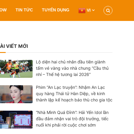
HOW
TIN TỨC
TUYỂN DỤNG
VI
ÀI VIẾT MỚI
Lộ diện hai chủ nhân đầu tiên giành
tấm vé vàng vào nhà chung “Cầu thủ
nhí – Thế hệ tương lai 2026”
Phim “An Lạc truyện”: Nhậm An Lạc
quy hàng Thái tử Hàn Diệp, về kinh
thành lập kế hoạch báo thù cho gia tộc
“Nhà Mình Quá Đỉnh”: Hải Yến Idol lần
đầu đảm nhận vai trò đội trưởng, tiếc
nuối khi phải rời cuộc chơi sớm