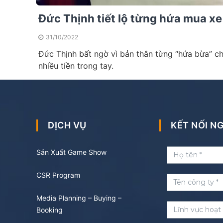
Đức Thịnh tiết lộ từng hứa mua x
31/10/2022
Đức Thịnh bất ngờ vì bản thân từng “hứa bừa” c
nhiều tiền trong tay.
DỊCH VỤ
KẾT NỐI 
Sản Xuất Game Show
CSR Program
Media Planning – Buying –
Booking