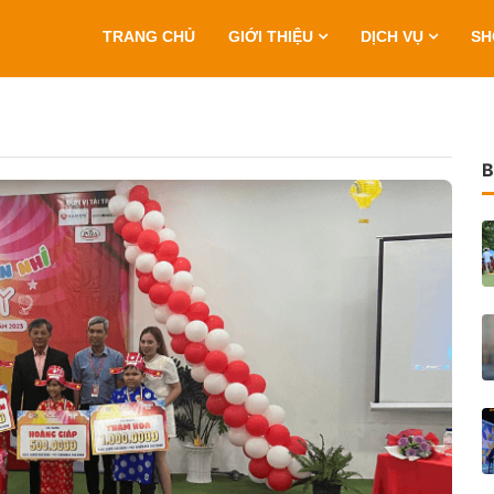
TRANG CHỦ
GIỚI THIỆU
DỊCH VỤ
S
B