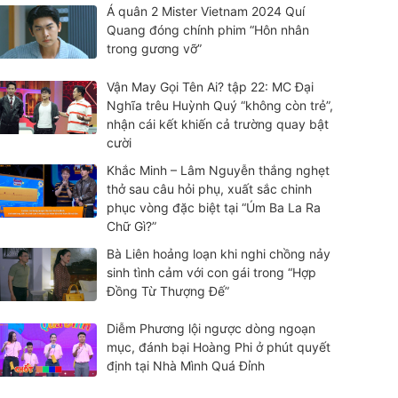
Á quân 2 Mister Vietnam 2024 Quí
Quang đóng chính phim “Hôn nhân
trong gương vỡ”
Vận May Gọi Tên Ai? tập 22: MC Đại
Nghĩa trêu Huỳnh Quý “không còn trẻ”,
nhận cái kết khiến cả trường quay bật
cười
Khắc Minh – Lâm Nguyễn thắng nghẹt
thở sau câu hỏi phụ, xuất sắc chinh
phục vòng đặc biệt tại “Úm Ba La Ra
Chữ Gì?”
Bà Liên hoảng loạn khi nghi chồng nảy
sinh tình cảm với con gái trong “Hợp
Đồng Từ Thượng Đế”
Diễm Phương lội ngược dòng ngoạn
mục, đánh bại Hoàng Phi ở phút quyết
định tại Nhà Mình Quá Đỉnh