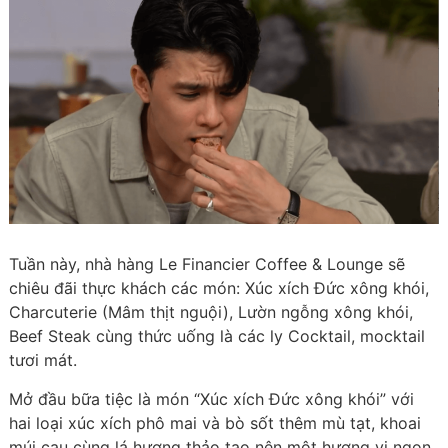
Tuần này, nhà hàng Le Financier Coffee & Lounge sẽ
chiêu đãi thực khách các món: Xúc xích Đức xông khói,
Charcuterie (Mâm thịt nguội), Lườn ngỗng xông khói,
Beef Steak cùng thức uống là các ly Cocktail, mocktail
tươi mát.
Mở đầu bữa tiệc là món “Xúc xích Đức xông khói” với
hai loại xúc xích phô mai và bò sốt thêm mù tạt, khoai
múi cau cùng lá hương thảo tạo nên một hương vị ngon