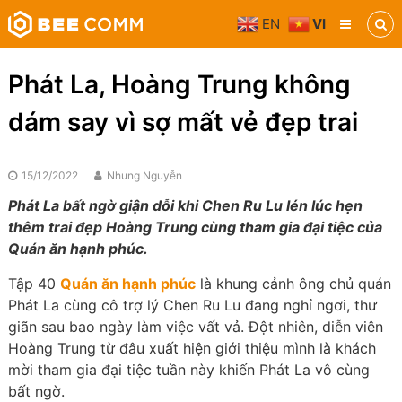
Skip
EN
VI
to
Bee
content
Comm
Truyền
Phát La, Hoàng Trung không
thông
đa
dám say vì sợ mất vẻ đẹp trai
phương
tiện
15/12/2022
Nhung Nguyễn
Phát La bất ngờ giận dỗi khi Chen Ru Lu lén lúc hẹn
thêm trai đẹp Hoàng Trung cùng tham gia đại tiệc của
Quán ăn hạnh phúc.
Tập 40
Quán ăn hạnh phúc
là khung cảnh ông chủ quán
Phát La cùng cô trợ lý Chen Ru Lu đang nghỉ ngơi, thư
giãn sau bao ngày làm việc vất vả. Đột nhiên, diễn viên
Hoàng Trung từ đâu xuất hiện giới thiệu mình là khách
mời tham gia đại tiệc tuần này khiến Phát La vô cùng
bất ngờ.