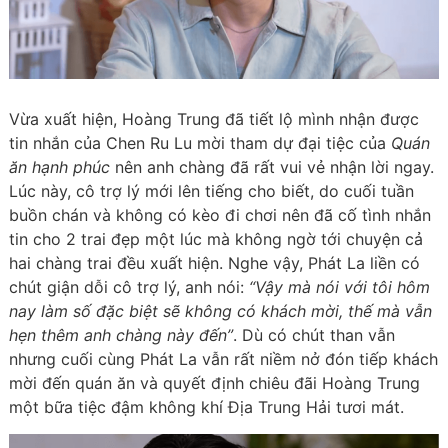
Vừa xuất hiện, Hoàng Trung đã tiết lộ mình nhận được
tin nhắn của Chen Ru Lu mời tham dự đại tiệc của
Quán
ăn hạnh phúc
nên anh chàng đã rất vui vẻ nhận lời ngay.
Lúc này, cô trợ lý mới lên tiếng cho biết, do cuối tuần
buồn chán và không có kèo đi chơi nên đã cố tình nhắn
tin cho 2 trai đẹp một lúc mà không ngờ tới chuyện cả
hai chàng trai đều xuất hiện. Nghe vậy, Phát La liền có
chút giận dỗi cô trợ lý, anh nói:
“Vậy mà nói với tôi hôm
nay làm số đặc biệt sẽ không có khách mời, thế mà vẫn
hẹn thêm anh chàng này đến”
. Dù có chút than vẫn
nhưng cuối cùng Phát La vẫn rất niềm nở đón tiếp khách
mời đến quán ăn và quyết định chiêu đãi Hoàng Trung
một bữa tiệc đậm không khí Địa Trung Hải tươi mát.