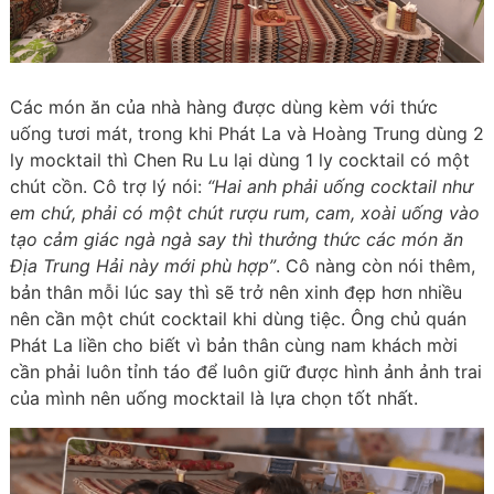
Các món ăn của nhà hàng được dùng kèm với thức
uống tươi mát, trong khi Phát La và Hoàng Trung dùng 2
ly mocktail thì Chen Ru Lu lại dùng 1 ly cocktail có một
chút cồn. Cô trợ lý nói:
“Hai anh phải uống cocktail như
em chứ, phải có một chút rượu rum, cam, xoài uống vào
tạo cảm giác ngà ngà say thì thưởng thức các món ăn
Địa Trung Hải này mới phù hợp”
. Cô nàng còn nói thêm,
bản thân mỗi lúc say thì sẽ trở nên xinh đẹp hơn nhiều
nên cần một chút cocktail khi dùng tiệc. Ông chủ quán
Phát La liền cho biết vì bản thân cùng nam khách mời
cần phải luôn tỉnh táo để luôn giữ được hình ảnh ảnh trai
của mình nên uống mocktail là lựa chọn tốt nhất.