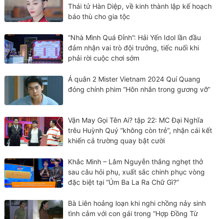
Thái tử Hàn Diệp, về kinh thành lập kế hoạch
báo thù cho gia tộc
“Nhà Mình Quá Đỉnh”: Hải Yến Idol lần đầu
đảm nhận vai trò đội trưởng, tiếc nuối khi
phải rời cuộc chơi sớm
Á quân 2 Mister Vietnam 2024 Quí Quang
đóng chính phim “Hôn nhân trong gương vỡ”
Vận May Gọi Tên Ai? tập 22: MC Đại Nghĩa
trêu Huỳnh Quý “không còn trẻ”, nhận cái kết
khiến cả trường quay bật cười
Khắc Minh – Lâm Nguyễn thắng nghẹt thở
sau câu hỏi phụ, xuất sắc chinh phục vòng
đặc biệt tại “Úm Ba La Ra Chữ Gì?”
Bà Liên hoảng loạn khi nghi chồng nảy sinh
tình cảm với con gái trong “Hợp Đồng Từ