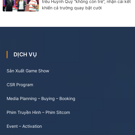
trêu Huỳnh Quý “không còn trẻ”, nhận cái kết
khiến cả trường quay bật cười
DỊCH VỤ
Sản Xuất Game Show
CSR Program
Media Planning – Buying – Booking
Phim Truyền Hình – Phim Sitcom
Event – Activation