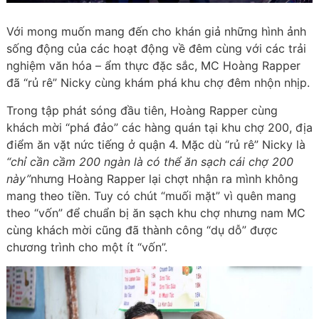
Với mong muốn mang đến cho khán giả những hình ảnh
sống động của các hoạt động về đêm cùng với các trải
nghiệm văn hóa – ẩm thực đặc sắc, MC Hoàng Rapper
đã “rủ rê” Nicky cùng khám phá khu chợ đêm nhộn nhịp.
Trong tập phát sóng đầu tiên, Hoàng Rapper cùng
khách mời “phá đảo” các hàng quán tại khu chợ 200, địa
điểm ăn vặt nức tiếng ở quận 4. Mặc dù “rủ rê” Nicky là
“chỉ cần cầm 200 ngàn là có thể ăn sạch cái chợ 200
này”
nhưng Hoàng Rapper lại chợt nhận ra mình không
mang theo tiền. Tuy có chút “muối mặt” vì quên mang
theo “vốn” để chuẩn bị ăn sạch khu chợ nhưng nam MC
cùng khách mời cũng đã thành công “dụ dỗ” được
chương trình cho một ít “vốn”.