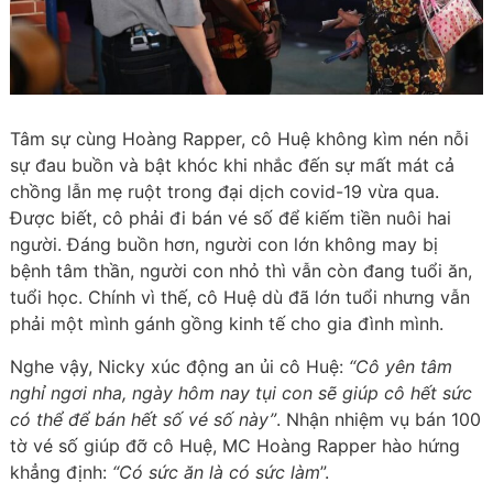
Tâm sự cùng Hoàng Rapper, cô Huệ không kìm nén nỗi
sự đau buồn và bật khóc khi nhắc đến sự mất mát cả
chồng lẫn mẹ ruột trong đại dịch covid-19 vừa qua.
Được biết, cô phải đi bán vé số để kiếm tiền nuôi hai
người. Đáng buồn hơn, người con lớn không may bị
bệnh tâm thần, người con nhỏ thì vẫn còn đang tuổi ăn,
tuổi học. Chính vì thế, cô Huệ dù đã lớn tuổi nhưng vẫn
phải một mình gánh gồng kinh tế cho gia đình mình.
Nghe vậy, Nicky xúc động an ủi cô Huệ:
“Cô yên tâm
nghỉ ngơi nha, ngày hôm nay tụi con sẽ giúp cô hết sức
có thể để bán hết số vé số này”
. Nhận nhiệm vụ bán 100
tờ vé số giúp đỡ cô Huệ, MC Hoàng Rapper hào hứng
khẳng định:
“Có sức ăn là có sức làm
”.