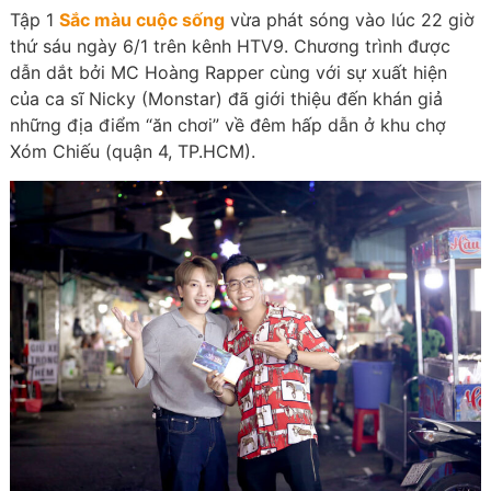
Tập 1
Sắc màu cuộc sống
vừa phát sóng vào lúc 22 giờ
thứ sáu ngày 6/1 trên kênh HTV9. Chương trình được
dẫn dắt bởi MC Hoàng Rapper cùng với sự xuất hiện
của ca sĩ Nicky (Monstar) đã giới thiệu đến khán giả
những địa điểm “ăn chơi” về đêm hấp dẫn ở khu chợ
Xóm Chiếu (quận 4, TP.HCM).