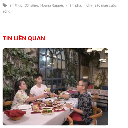
,
,
,
,
,
ẩm thực
đời sống
Hoàng Rapper
khám phá
nicky
sắc màu cuộc
sống
TIN LIÊN QUAN