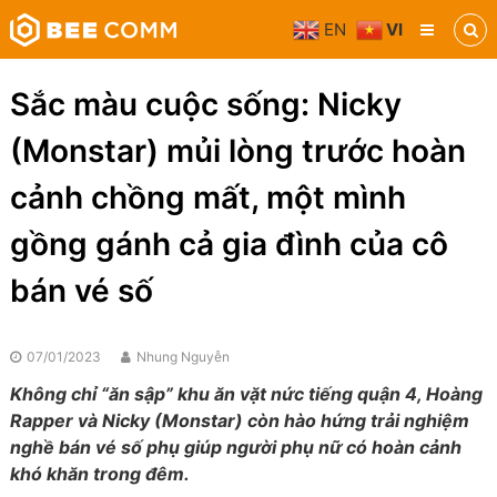
Skip
EN
VI
to
Bee
content
Comm
Truyền
Sắc màu cuộc sống: Nicky
thông
đa
(Monstar) mủi lòng trước hoàn
phương
tiện
cảnh chồng mất, một mình
gồng gánh cả gia đình của cô
bán vé số
07/01/2023
Nhung Nguyễn
Không chỉ “ăn sập” khu ăn vặt nức tiếng quận 4, Hoàng
Rapper và Nicky (Monstar) còn hào hứng trải nghiệm
nghề bán vé số phụ giúp người phụ nữ có hoàn cảnh
khó khăn trong đêm.