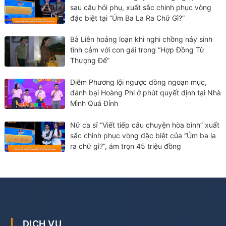
sau câu hỏi phụ, xuất sắc chinh phục vòng
đặc biệt tại “Úm Ba La Ra Chữ Gì?”
Bà Liên hoảng loạn khi nghi chồng nảy sinh
tình cảm với con gái trong “Hợp Đồng Từ
Thượng Đế”
Diễm Phương lội ngược dòng ngoạn mục,
đánh bại Hoàng Phi ở phút quyết định tại Nhà
Mình Quá Đỉnh
Nữ ca sĩ “Viết tiếp câu chuyện hòa bình” xuất
sắc chinh phục vòng đặc biệt của “Úm ba la
ra chữ gì?”, ẵm trọn 45 triệu đồng
DỊCH VỤ