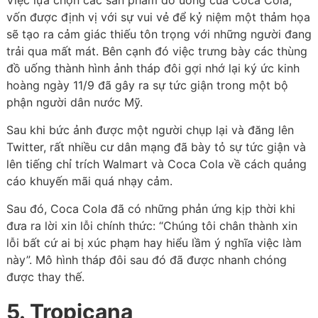
Việc lựa chọn các sản phẩm đồ uống của Coca Cola,
vốn được định vị với sự vui vẻ để kỷ niệm một thảm họa
sẽ tạo ra cảm giác thiếu tôn trọng với những người đang
trải qua mất mát. Bên cạnh đó việc trưng bày các thùng
đồ uống thành hình ảnh tháp đôi gợi nhớ lại ký ức kinh
hoàng ngày 11/9 đã gây ra sự tức giận trong một bộ
phận người dân nước Mỹ.
Sau khi bức ảnh được một người chụp lại và đăng lên
Twitter, rất nhiều cư dân mạng đã bày tỏ sự tức giận và
lên tiếng chỉ trích Walmart và Coca Cola về cách quảng
cáo khuyến mãi quá nhạy cảm.
Sau đó, Coca Cola đã có những phản ứng kịp thời khi
đưa ra lời xin lỗi chính thức: “Chúng tôi chân thành xin
lỗi bất cứ ai bị xúc phạm hay hiểu lầm ý nghĩa việc làm
này”. Mô hình tháp đôi sau đó đã được nhanh chóng
được thay thế.
5. Tropicana