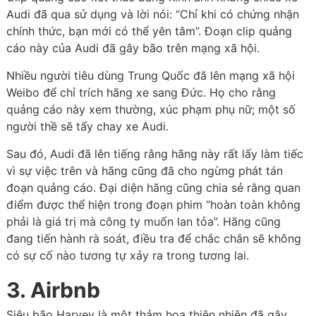
Audi đã qua sử dụng và lời nói: “Chỉ khi có chứng nhận
chính thức, bạn mới có thể yên tâm”. Đoạn clip quảng
cáo này của Audi đã gây bão trên mạng xã hội.
Nhiều người tiêu dùng Trung Quốc đã lên mạng xã hội
Weibo để chỉ trích hãng xe sang Đức. Họ cho rằng
quảng cáo này xem thường, xúc phạm phụ nữ; một số
người thề sẽ tẩy chay xe Audi.
Sau đó, Audi đã lên tiếng rằng hãng này rất lấy làm tiếc
vì sự việc trên và hãng cũng đã cho ngừng phát tán
đoạn quảng cáo. Đại diện hãng cũng chia sẻ rằng quan
điểm được thể hiện trong đoạn phim “hoàn toàn không
phải là giá trị mà công ty muốn lan tỏa”. Hãng cũng
đang tiến hành rà soát, điều tra để chắc chắn sẽ không
có sự cố nào tương tự xảy ra trong tương lai.
3. Airbnb
Siêu bão Harvey là một thảm họa thiên nhiên đã gây