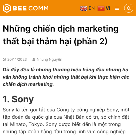
Skip
EN
VI
to
Bee
content
Comm
Truyền
Những chiến dịch marketing
thông
đa
thất bại thảm hại (phần 2)
phương
tiện
20/11/2023
Nhung Nguyễn
Dù đây đều là những thương hiệu hàng đầu nhưng họ
vẫn không tránh khỏi những thất bại khi thực hiện các
chiến dịch marketing.
1. Sony
Sony là tên gọi tắt của Công ty công nghiệp Sony, một
tập đoàn đa quốc gia của Nhật Bản có trụ sở chính đặt
tại Minato, Tokyo. Sony được biết đến là một trong
những tập đoàn hàng đầu trong lĩnh vực công nghiệp