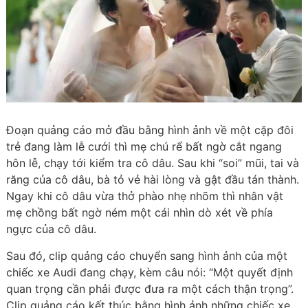
Đoạn quảng cáo mở đầu bằng hình ảnh về một cặp đôi
trẻ đang làm lễ cưới thì mẹ chú rể bất ngờ cắt ngang
hôn lễ, chạy tới kiểm tra cô dâu. Sau khi “soi” mũi, tai và
răng của cô dâu, bà tỏ vẻ hài lòng và gật đầu tán thành.
Ngay khi cô dâu vừa thở phào nhẹ nhõm thì nhân vật
mẹ chồng bất ngờ ném một cái nhìn dò xét về phía
ngực của cô dâu.
Sau đó, clip quảng cáo chuyển sang hình ảnh của một
chiếc xe Audi đang chạy, kèm câu nói: “Một quyết định
quan trọng cần phải được đưa ra một cách thận trọng”.
Clip quảng cáo kết thúc bằng hình ảnh những chiếc xe