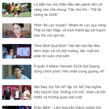
Lộ diện hai chủ nhân đầu tiên giành tấm vé
vàng vào nhà chung “Cầu thủ nhí – Thế hệ
tương lai 2026”
Phim “An Lạc truyện”: Nhậm An Lạc quy hàng
Thái tử Hàn Diệp, về kinh thành lập kế hoạch
báo thù cho gia tộc
“Nhà Mình Quá Đỉnh”: Hải Yến Idol lần đầu
đảm nhận vai trò đội trưởng, tiếc nuối khi
phải rời cuộc chơi sớm
Á quân 2 Mister Vietnam 2024 Quí Quang
đóng chính phim “Hôn nhân trong gương vỡ”
Vận May Gọi Tên Ai? tập 22: MC Đại Nghĩa
trêu Huỳnh Quý “không còn trẻ”, nhận cái kết
khiến cả trường quay bật cười
Khắc Minh – Lâm Nguyễn thắng nghẹt thở