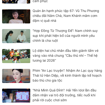
cảm phục
Quán ăn hạnh phúc tập 67: Vũ Thu Phương
chiêu đãi Năm Chà, Nam Khánh mâm cơm
đậm vị quê nhà
“Hợp Đồng Từ Thượng Đế”: Nam chính suy
sụp khi phát hiện bố của người mình yêu
chính là cha ruột
Lộ diện hai chủ nhân đầu tiên giành tấm vé
vàng vào nhà chung “Cầu thủ nhí – Thế hệ
tương lai 2026”
Phim “An Lạc truyện”: Nhậm An Lạc quy hàng
Thái tử Hàn Diệp, về kinh thành lập kế hoạch
báo thù cho gia tộc
“Nhà Mình Quá Đỉnh”: Hải Yến Idol lần đầu
đảm nhận vai trò đội trưởng, tiếc nuối khi
phải rời cuộc chơi sớm