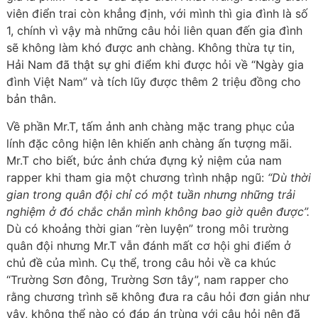
viên điển trai còn khẳng định, với mình thì gia đình là số
1, chính vì vậy mà những câu hỏi liên quan đến gia đình
sẽ không làm khó được anh chàng. Không thừa tự tin,
Hải Nam đã thật sự ghi điểm khi được hỏi về “Ngày gia
đình Việt Nam” và tích lũy được thêm 2 triệu đồng cho
bản thân.
Về phần Mr.T, tấm ảnh anh chàng mặc trang phục của
lính đặc công hiện lên khiến anh chàng ấn tượng mãi.
Mr.T cho biết, bức ảnh chứa đựng kỷ niệm của nam
rapper khi tham gia một chương trình nhập ngũ:
“Dù thời
gian trong quân đội chỉ có một tuần nhưng những trải
nghiệm ở đó chắc chắn mình không bao giờ quên được”.
Dù có khoảng thời gian “rèn luyện” trong môi trường
quân đội nhưng Mr.T vẫn đánh mất cơ hội ghi điểm ở
chủ đề của mình. Cụ thể, trong câu hỏi về ca khúc
“Trường Sơn đông, Trường Sơn tây”, nam rapper cho
rằng chương trình sẽ không đưa ra câu hỏi đơn giản như
vậy, không thể nào có đáp án trùng với câu hỏi nên đã