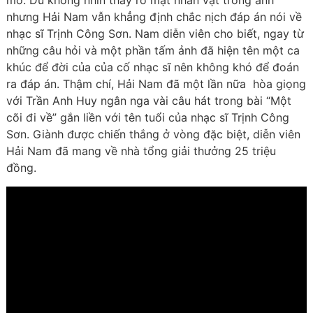
mở. Dù không nhìn thấy rõ mặt nhân vật trong ảnh
nhưng Hải Nam vẫn khẳng định chắc nịch đáp án nói về
nhạc sĩ Trịnh Công Sơn. Nam diễn viên cho biết, ngay từ
những câu hỏi và một phần tấm ảnh đã hiện tên một ca
khúc để đời của của cố nhạc sĩ nên không khó để đoán
ra đáp án. Thậm chí, Hải Nam đã một lần nữa hòa giọng
với Trần Anh Huy ngân nga vài câu hát trong bài “Một
cõi đi về” gắn liền với tên tuổi của nhạc sĩ Trịnh Công
Sơn. Giành được chiến thắng ở vòng đặc biệt, diễn viên
Hải Nam đã mang về nhà tổng giải thưởng 25 triệu
đồng.