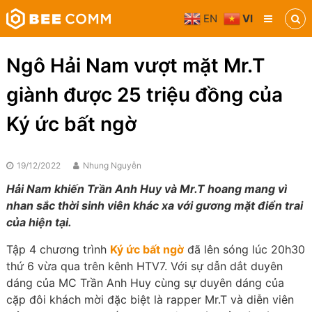
Skip
EN
VI
to
Bee
content
Comm
Truyền
Ngô Hải Nam vượt mặt Mr.T
thông
đa
giành được 25 triệu đồng của
phương
tiện
Ký ức bất ngờ
19/12/2022
Nhung Nguyễn
Hải Nam khiến Trần Anh Huy và Mr.T hoang mang vì
nhan sắc thời sinh viên khác xa với gương mặt điển trai
của hiện tại.
Tập 4 chương trình
Ký ức bất ngờ
đã lên sóng lúc 20h30
thứ 6 vừa qua trên kênh HTV7. Với sự dẫn dắt duyên
dáng của MC Trần Anh Huy cùng sự duyên dáng của
cặp đôi khách mời đặc biệt là rapper Mr.T và diễn viên