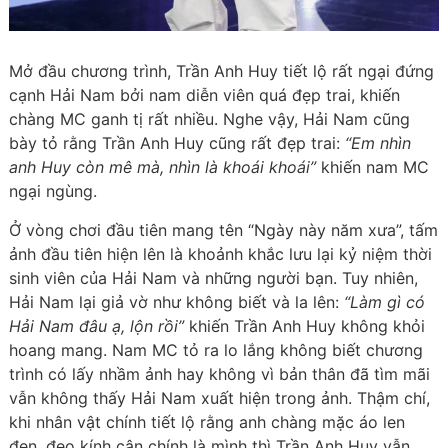
Mở đầu chương trình, Trần Anh Huy tiết lộ rất ngại đứng
cạnh Hải Nam bởi nam diễn viên quá đẹp trai, khiến
chàng MC ganh tị rất nhiều. Nghe vậy, Hải Nam cũng
bày tỏ rằng Trần Anh Huy cũng rất đẹp trai:
“Em nhìn
anh Huy còn mê mà, nhìn là khoái khoái”
khiến nam MC
ngại ngùng.
Ở vòng chơi đầu tiên mang tên “Ngày này năm xưa”, tấm
ảnh đầu tiên hiện lên là khoảnh khắc lưu lại kỷ niệm thời
sinh viên của Hải Nam và những người bạn. Tuy nhiên,
Hải Nam lại giả vờ như không biết và la lên:
“Làm gì có
Hải Nam đâu ạ, lộn rồi”
khiến Trần Anh Huy không khỏi
hoang mang. Nam MC tỏ ra lo lắng không biết chương
trình có lấy nhầm ảnh hay không vì bản thân đã tìm mãi
vẫn không thấy Hải Nam xuất hiện trong ảnh. Thậm chí,
khi nhân vật chính tiết lộ rằng anh chàng mặc áo len
đen, đeo kính cận chính là mình thì Trần Anh Huy vẫn