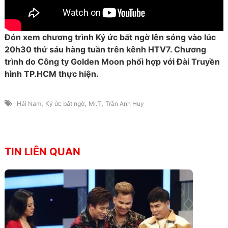
Đón xem chương trình Ký ức bất ngờ lên sóng vào lúc
20h30 thứ sáu hàng tuần trên kênh HTV7. Chương
trình do Công ty Golden Moon phối hợp với Đài Truyền
hình TP.HCM thực hiện.
,
,
,
Hải Nam
Ký ức bất ngờ
Mr.T
Trần Anh Huy
TIN LIÊN QUAN