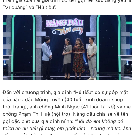
tham gia của hai gia đình có tên gọi hết sức đáng yêu là
“Mì quảng” và “Hủ tiếu”.
Đến với chương trình, gia đình “Hủ tiếu” có sự góp mặt
của nàng dâu Mộng Tuyền (40 tuổi, kinh doanh shop
thời trang), anh chồng Minh Ngọc (41 tuổi, tài xế) và mẹ
chồng Phạm Thị Huệ (nội trợ). Nàng dâu chia sẻ về tên
gọi đặc biệt của gia đình mình:
“Hồi đó em không có
thích ăn hủ tiếu gì mấy, em ghét lắm… nhưng mà khi ảnh