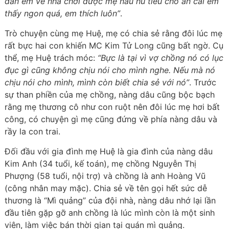
dẫn em về nhà chơi được mẹ nấu hủ tiếu cho ăn cái em
thấy ngon quá, em thích luôn”
.
Trò chuyện cùng mẹ Huệ, mẹ có chia sẻ rằng đôi lúc mẹ
rất bực hai con khiến MC Kim Tử Long cũng bất ngờ. Cụ
thể, mẹ Huệ trách móc:
“Bực là tại vì vợ chồng nó có lục
đục gì cũng không chịu nói cho mình nghe. Nếu mà nó
chịu nói cho mình, mình còn biết chia sẻ với nó”
. Trước
sự than phiền của mẹ chồng, nàng dâu cũng bộc bạch
rằng mẹ thương cô như con ruột nên đôi lúc mẹ hơi bất
công, có chuyện gì mẹ cũng đứng về phía nàng dâu và
rầy la con trai.
Đối đầu với gia đình mẹ Huệ là gia đình của nàng dâu
Kim Anh (34 tuổi, kế toán), mẹ chồng Nguyễn Thị
Phượng (58 tuổi, nội trợ) và chồng là anh Hoàng Vũ
(công nhân may mặc). Chia sẻ về tên gọi hết sức dễ
thương là “Mì quảng” của đội nhà, nàng dâu nhớ lại lần
đầu tiên gặp gỡ anh chồng là lúc mình còn là một sinh
viên, làm việc bán thời gian tại quán mì quảng.