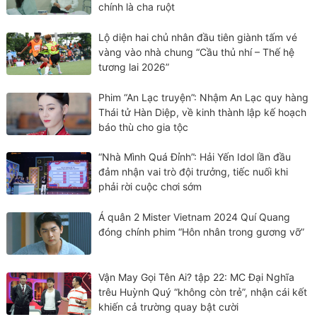
chính là cha ruột
Lộ diện hai chủ nhân đầu tiên giành tấm vé
vàng vào nhà chung “Cầu thủ nhí – Thế hệ
tương lai 2026”
Phim “An Lạc truyện”: Nhậm An Lạc quy hàng
Thái tử Hàn Diệp, về kinh thành lập kế hoạch
báo thù cho gia tộc
“Nhà Mình Quá Đỉnh”: Hải Yến Idol lần đầu
đảm nhận vai trò đội trưởng, tiếc nuối khi
phải rời cuộc chơi sớm
Á quân 2 Mister Vietnam 2024 Quí Quang
đóng chính phim “Hôn nhân trong gương vỡ”
Vận May Gọi Tên Ai? tập 22: MC Đại Nghĩa
trêu Huỳnh Quý “không còn trẻ”, nhận cái kết
khiến cả trường quay bật cười