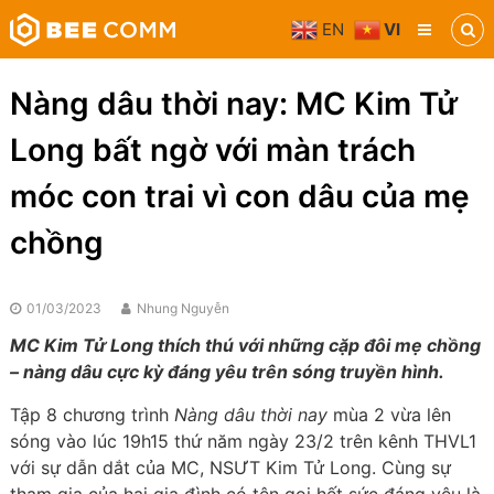
Skip
EN
VI
to
Bee
content
Comm
Truyền
Nàng dâu thời nay: MC Kim Tử
thông
đa
Long bất ngờ với màn trách
phương
tiện
móc con trai vì con dâu của mẹ
chồng
01/03/2023
Nhung Nguyễn
MC Kim Tử Long thích thú với những cặp đôi mẹ chồng
– nàng dâu cực kỳ đáng yêu trên sóng truyền hình.
Tập 8 chương trình
Nàng dâu thời nay
mùa 2 vừa lên
sóng vào lúc 19h15 thứ năm ngày 23/2 trên kênh THVL1
với sự dẫn dắt của MC, NSƯT Kim Tử Long. Cùng sự