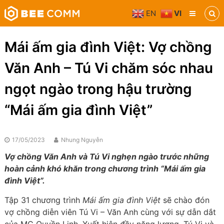
Skip
EN
VI
to
Bee
content
Comm
Truyền
Mái ấm gia đình Việt: Vợ chồng
thông
đa
Văn Anh – Tú Vi chăm sóc nhau
phương
tiện
ngọt ngào trong hậu trường
“Mái ấm gia đình Việt”
17/05/2023
Nhung Nguyễn
Vợ chồng Văn Anh và Tú Vi nghẹn ngào trước những
hoàn cảnh khó khăn trong chương trình “Mái ấm gia
đình Việt”.
Tập 31 chương trình
Mái ấm gia đình Việt
sẽ chào đón
vợ chồng diễn viên Tú Vi – Văn Anh cùng với sự dẫn dắt