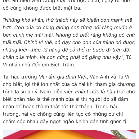
bé. Nữ diễn viên
Cổng mặt trời
bộc bạch, ngay từ nhỏ
cô cũng không được biết mặt ba.
“Những khó khăn, thử thách này sẽ khiến con mạnh mẽ
hơn. Con của cô cũng giống con từng nói rằng muốn ở
bên cạnh mẹ mãi mãi. Nhưng cô biết rằng không có chữ
mãi mãi. Chính vì thế, cô dạy cho con của mình có được
những kiến thức, kĩ năng để có thể tự bước đi trên đôi
chân của mình. Và con cũng phải cố gắng như vậy”
, Tú
Vi nhắn nhủ đến em Bích Trâm.
Tại hậu trường
Mái ấm gia đình Việt
, Văn Anh và Tú Vi
cho biết, lợi thế lớn nhất của cả hai khi tham gia chương
trình là sự ăn ý. Nam diễn viên
Phía trước là bầu trời
cho
biết phần nào là thế mạnh của ai thì người đó sẽ đảm
nhận để hoàn thành thật tốt thử thách. Trong hậu
trường, hai vợ chồng cũng liên tục có những cử chỉ
chăm sóc nhau đầy ngọt ngào khiến dân tình ghen tị.