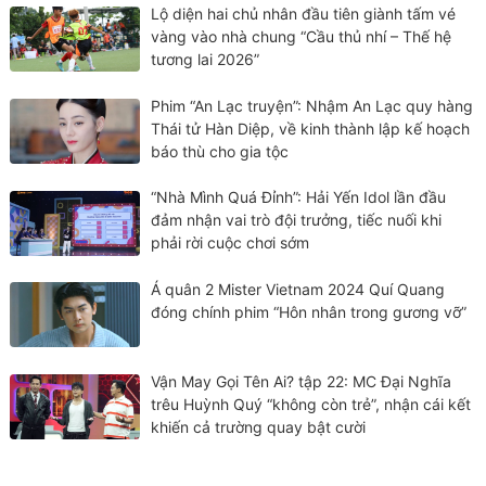
Lộ diện hai chủ nhân đầu tiên giành tấm vé
vàng vào nhà chung “Cầu thủ nhí – Thế hệ
tương lai 2026”
Phim “An Lạc truyện”: Nhậm An Lạc quy hàng
Thái tử Hàn Diệp, về kinh thành lập kế hoạch
báo thù cho gia tộc
“Nhà Mình Quá Đỉnh”: Hải Yến Idol lần đầu
đảm nhận vai trò đội trưởng, tiếc nuối khi
phải rời cuộc chơi sớm
Á quân 2 Mister Vietnam 2024 Quí Quang
đóng chính phim “Hôn nhân trong gương vỡ”
Vận May Gọi Tên Ai? tập 22: MC Đại Nghĩa
trêu Huỳnh Quý “không còn trẻ”, nhận cái kết
khiến cả trường quay bật cười