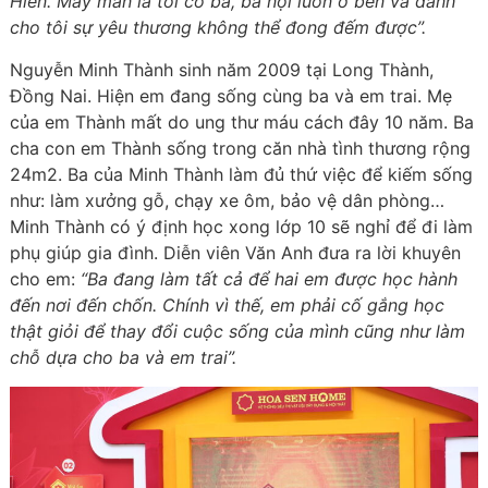
Hiền. May mắn là tôi có ba, bà nội luôn ở bên và dành
cho tôi sự yêu thương không thể đong đếm được”.
Nguyễn Minh Thành sinh năm 2009 tại Long Thành,
Đồng Nai. Hiện em đang sống cùng ba và em trai. Mẹ
của em Thành mất do ung thư máu cách đây 10 năm. Ba
cha con em Thành sống trong căn nhà tình thương rộng
24m2. Ba của Minh Thành làm đủ thứ việc để kiếm sống
như: làm xưởng gỗ, chạy xe ôm, bảo vệ dân phòng…
Minh Thành có ý định học xong lớp 10 sẽ nghỉ để đi làm
phụ giúp gia đình. Diễn viên Văn Anh đưa ra lời khuyên
cho em:
“Ba đang làm tất cả để hai em được học hành
đến nơi đến chốn. Chính vì thế, em phải cố gắng học
thật giỏi để thay đổi cuộc sống của mình cũng như làm
chỗ dựa cho ba và em trai”.