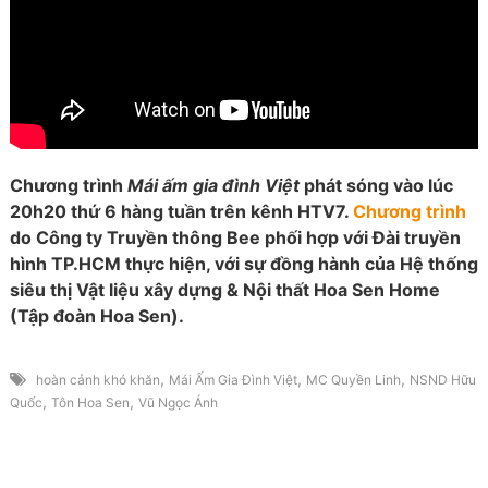
Chương trình
Mái ấm gia đình Việt
phát sóng vào lúc
20h20 thứ 6 hàng tuần trên kênh HTV7.
Chương trình
do Công ty Truyền thông Bee phối hợp với Đài truyền
hình TP.HCM thực hiện, với sự đồng hành của Hệ thống
siêu thị Vật liệu xây dựng & Nội thất Hoa Sen Home
(Tập đoàn Hoa Sen).
,
,
,
hoàn cảnh khó khăn
Mái Ấm Gia Đình Việt
MC Quyền Linh
NSND Hữu
,
,
Quốc
Tôn Hoa Sen
Vũ Ngọc Ánh