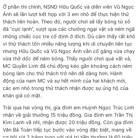
Ở phần thi chính, NSND Hữu Quốc và diễn viên Vũ Ngọc
Ánh sẽ lần lượt kết hợp với 3 em nhỏ để thực hiện thử
thách liên hoàn. Theo đó, người chơi sẽ lấy bóng từ xô
đá “cực lạnh”, vượt qua các chướng ngại vật và ném ngã
những chiếc cọc tre cố định ở đích. Dù cảm thấy rất khó
vì thử thách tốn nhiều năng lượng khi di chuyển liên tục
nhưng Hữu Quốc và Vũ Ngọc Ánh vẫn cố gắng vừa chạy
vừa thở dốc để ném bóng. Thấy người chơi quá vất vả,
MC Quyền Linh đã chủ động kéo gần khoảng cách ném
bóng làm cho thử thách trở nên dễ dàng hơn. Hành
động của nam MC và sự hết mình của hai khách mời,
các em nhỏ trong thử thách nhận được sự ủng hộ của
khán giả có mặt.
Trải qua hai vòng thi, gia đình em Huỳnh Ngọc Trúc Linh
nhận về giải thưởng 15 triệu đồng. Gia đình em Trần Thị
Kim Lanh về nhì, nhận được 20 triệu đồng. Còn gia đình
Văn Bá Toàn tiếp tục bước vào vòng đặc biệt, mang về
cơ hội rút 2 bảng logo với giá trị tiền thưởng là 60 triệu