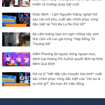
khiến cả trường quay bật cười
Khắc Minh – Lâm Nguyễn thắng nghẹt thở
sau câu hỏi phụ, xuất sắc chinh phục vòng
đặc biệt tại “Úm Ba La Ra Chữ Gì?”
Bà Liên hoảng loạn khi nghi chồng nảy sinh
tình cảm với con gái trong “Hợp Đồng Từ
Thượng Đế”
Diễm Phương lội ngược dòng ngoạn mục,
đánh bại Hoàng Phi ở phút quyết định tại Nhà
Mình Quá Đỉnh
Nữ ca sĩ “Viết tiếp câu chuyện hòa bình” xuất
sắc chinh phục vòng đặc biệt của “Úm ba la
ra chữ gì?”, ẵm trọn 45 triệu đồng