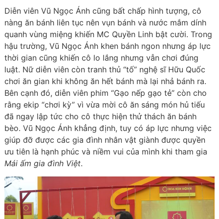
Diễn viên Vũ Ngọc Ánh cũng bất chấp hình tượng, cô
nàng ăn bánh liên tục nên vụn bánh và nước mắm dính
quanh vùng miệng khiến MC Quyền Linh bật cười. Trong
hậu trường, Vũ Ngọc Ánh khen bánh ngon nhưng áp lực
thời gian cũng khiến cô lo lắng nhưng vẫn chơi đúng
luật. Nữ diễn viên còn tranh thủ “tố” nghệ sĩ Hữu Quốc
chơi ăn gian khi không ăn hết bánh mà lại nhả bánh ra.
Bên cạnh đó, diễn viên phim “Gạo nếp gạo tẻ” còn cho
rằng ekip “chơi kỳ” vì vừa mời cô ăn sáng món hủ tiếu
đã ngay lập tức cho cô thực hiện thử thách ăn bánh
bèo. Vũ Ngọc Ánh khẳng định, tuy có áp lực nhưng việc
giúp đỡ được các gia đình nhân vật giành được quyền
ưu tiên là hạnh phúc và niềm vui của mình khi tham gia
Mái ấm gia đình Việt
.