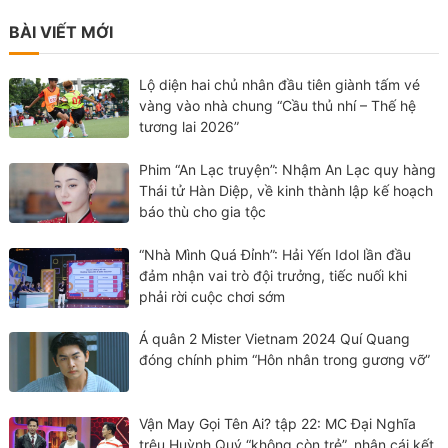
BÀI VIẾT MỚI
Lộ diện hai chủ nhân đầu tiên giành tấm vé
vàng vào nhà chung “Cầu thủ nhí – Thế hệ
tương lai 2026”
Phim “An Lạc truyện”: Nhậm An Lạc quy hàng
Thái tử Hàn Diệp, về kinh thành lập kế hoạch
báo thù cho gia tộc
“Nhà Mình Quá Đỉnh”: Hải Yến Idol lần đầu
đảm nhận vai trò đội trưởng, tiếc nuối khi
phải rời cuộc chơi sớm
Á quân 2 Mister Vietnam 2024 Quí Quang
đóng chính phim “Hôn nhân trong gương vỡ”
Vận May Gọi Tên Ai? tập 22: MC Đại Nghĩa
trêu Huỳnh Quý “không còn trẻ”, nhận cái kết