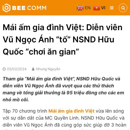
Skip
EN
VI
to
Bee
content
Comm
Truyền
Mái ấm gia đình Việt: Diễn viên
thông
đa
Vũ Ngọc Ánh “tố” NSND Hữu
phương
tiện
Quốc “chơi ăn gian”
05/02/2024
Nhung Nguyễn
Tham gia “Mái ấm gia đình Việt”, NSND Hữu Quốc và
diễn viên Vũ Ngọc Ánh đã vượt qua các thử thách
mang về tổng giải thưởng là 95 triệu đồng cho các em
nhỏ mồ côi.
Tập 70 chương trình
Mái ấm gia đình Việt
vừa lên sóng
với sự dẫn dắt của MC Quyền Linh. NSND Hữu Quốc và
diễn viên Vũ Ngọc Ánh đã cùng góp sức giúp đỡ 3 hoàn