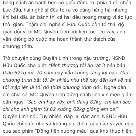
bằng cách ăn bánh bèo có giấu đồng xu phía dưới chén.
Lúc đầu, hai nghệ sĩ đều tỏ ra vô cùng hăng hái nhưng
khi bắt đầu ăn bánh thì cả hai đều hoang mang vì áp lực
thời gian. Thậm chí, nghệ sĩ Hữu Quốc còn tỏ thái độ
giận dỗi vì bị MC Quyền Linh hối liên tục. Dù vậy, anh
vẫn không bỏ cuộc mà hoàn thành thử thách của
chương trình.
Trò chuyện cùng Quyền Linh trong hậu trường, NSND
Hữu Quốc cho biết:
“Bình thường tôi ăn rất ít nên bản
thân 62kg mà 20 năm nay vẫn không tăng ký nào. Giờ
chương trình bắt tôi ăn nhiều như thế này đến khi về mà
tôi mập lên là tôi đổ thừa chương trình đó”
. Nghe đàn
em chia sẻ, MC Quyền Linh đứng cạnh liền xin mẹo giảm
cân ngay.
“Sao em hay vậy, anh đang 82kg, em làm sao
chỉ cho anh giảm từ 82 xuống 62kg giống em coi”
,
Quyền Linh nói. Tuy nhiên, đáp lại đàn anh, NSND Hữu
Quốc chỉ cười nhẹ và không nói thêm câu nào vì yêu cầu
của sao phim “Đồng tiền xương máu” quá khó thực hiện.