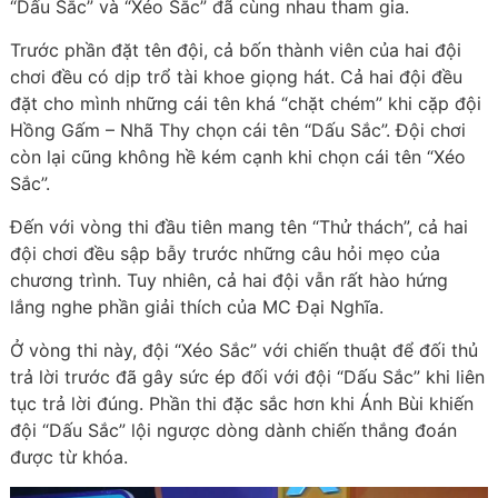
“Dấu Sắc” và “Xéo Sắc” đã cùng nhau tham gia.
Trước phần đặt tên đội, cả bốn thành viên của hai đội
chơi đều có dịp trổ tài khoe giọng hát. Cả hai đội đều
đặt cho mình những cái tên khá “chặt chém” khi cặp đội
Hồng Gấm – Nhã Thy chọn cái tên “Dấu Sắc”. Đội chơi
còn lại cũng không hề kém cạnh khi chọn cái tên “Xéo
Sắc”.
Đến với vòng thi đầu tiên mang tên “Thử thách”, cả hai
đội chơi đều sập bẫy trước những câu hỏi mẹo của
chương trình. Tuy nhiên, cả hai đội vẫn rất hào hứng
lắng nghe phần giải thích của MC Đại Nghĩa.
Ở vòng thi này, đội “Xéo Sắc” với chiến thuật để đối thủ
trả lời trước đã gây sức ép đối với đội “Dấu Sắc” khi liên
tục trả lời đúng. Phần thi đặc sắc hơn khi Ánh Bùi khiến
đội “Dấu Sắc” lội ngược dòng dành chiến thắng đoán
được từ khóa.