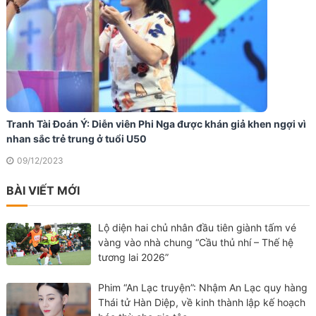
Tranh Tài Đoán Ý: Diễn viên Phi Nga được khán giả khen ngợi vì
nhan sắc trẻ trung ở tuổi U50
09/12/2023
BÀI VIẾT MỚI
Lộ diện hai chủ nhân đầu tiên giành tấm vé
vàng vào nhà chung “Cầu thủ nhí – Thế hệ
tương lai 2026”
Phim “An Lạc truyện”: Nhậm An Lạc quy hàng
Thái tử Hàn Diệp, về kinh thành lập kế hoạch