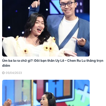
Úm ba la ra chữ gì?: Đôi bạn thân Uy Lê – Chen Ru Lu thắng trọn
điểm
05/04/2023