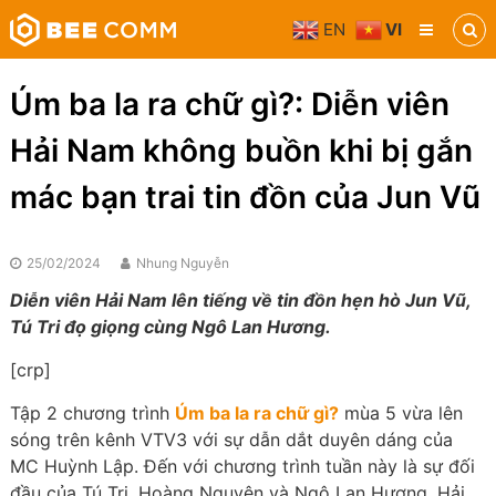
Skip
EN
VI
to
Bee
content
Comm
Truyền
Úm ba la ra chữ gì?: Diễn viên
thông
đa
Hải Nam không buồn khi bị gắn
phương
tiện
mác bạn trai tin đồn của Jun Vũ
25/02/2024
Nhung Nguyễn
Diễn viên Hải Nam lên tiếng về tin đồn hẹn hò Jun Vũ,
Tú Tri đọ giọng cùng Ngô Lan Hương.
[crp]
Tập 2 chương trình
Úm ba la ra chữ gì?
mùa 5 vừa lên
sóng trên kênh VTV3 với sự dẫn dắt duyên dáng của
MC Huỳnh Lập. Đến với chương trình tuần này là sự đối
đầu của Tú Tri, Hoàng Nguyên và Ngô Lan Hương, Hải