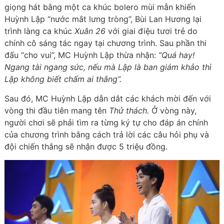
giọng hát bằng một ca khúc bolero mùi mẫn khiến
Huỳnh Lập “nước mắt lưng tròng”, Bùi Lan Hương lại
trình làng ca khúc
Xuân 26
với giai điệu tươi trẻ do
chính cô sáng tác ngay tại chương trình. Sau phần thi
đấu “cho vui”, MC Huỳnh Lập thừa nhận:
“Quá hay!
Ngang tài ngang sức, nếu mà Lập là ban giám khảo thì
Lập không biết chấm ai thắng”.
Sau đó, MC Huỳnh Lập dẫn dắt các khách mời đến với
vòng thi đầu tiên mang tên
Thử thách.
Ở vòng này,
người chơi sẽ phải tìm ra từng ký tự cho đáp án chính
của chương trình bằng cách trả lời các câu hỏi phụ và
đội chiến thắng sẽ nhận được 5 triệu đồng.