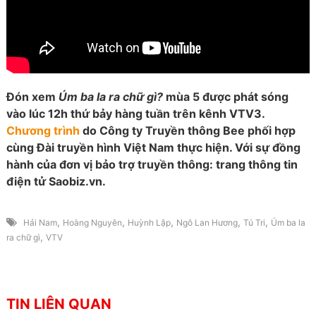
Đón xem
Úm ba la ra chữ gì?
mùa 5 được phát sóng
vào lúc 12h thứ bảy hàng tuần trên kênh VTV3.
Chương trình
do Công ty Truyền thông Bee phối hợp
cùng Đài truyền hình Việt Nam thực hiện. Với sự đồng
hành của đơn vị bảo trợ truyền thông: trang thông tin
điện tử Saobiz.vn.
,
,
,
,
,
Hải Nam
Hoàng Nguyên
Huỳnh Lập
Ngô Lan Hương
Tú Tri
Úm ba la
,
ra chữ gì
VTV
TIN LIÊN QUAN