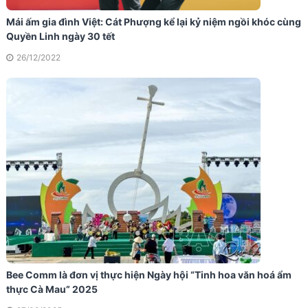
Mái ấm gia đình Việt: Cát Phượng kể lại kỷ niệm ngồi khóc cùng
Quyền Linh ngày 30 tết
26/12/2022
Bee Comm là đơn vị thực hiện Ngày hội “Tinh hoa văn hoá ẩm
thực Cà Mau” 2025