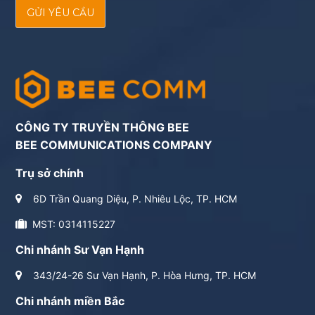
GỬI YÊU CẦU
CÔNG TY TRUYỀN THÔNG BEE
BEE COMMUNICATIONS COMPANY
Trụ sở chính
6D Trần Quang Diệu, P. Nhiêu Lộc, TP. HCM
MST: 0314115227
Chi nhánh Sư Vạn Hạnh
343/24-26 Sư Vạn Hạnh, P. Hòa Hưng, TP. HCM
Chi nhánh miền Bắc