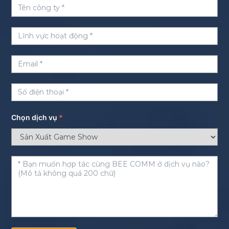
Chọn dịch vụ
*