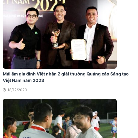
Mái ấm gia đình Việt nhận 2 giải thưởng Quảng cáo Sáng tạo
Việt Nam năm 2023
18/12/2023