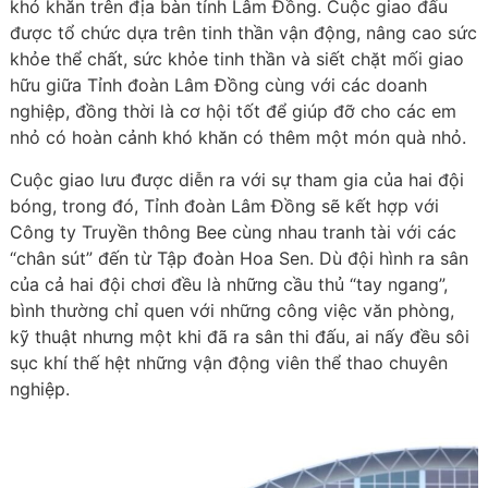
khó khăn trên địa bàn tỉnh Lâm Đồng. Cuộc giao đấu
được tổ chức dựa trên tinh thần vận động, nâng cao sức
khỏe thể chất, sức khỏe tinh thần và siết chặt mối giao
hữu giữa Tỉnh đoàn Lâm Đồng cùng với các doanh
nghiệp, đồng thời là cơ hội tốt để giúp đỡ cho các em
nhỏ có hoàn cảnh khó khăn có thêm một món quà nhỏ.
Cuộc giao lưu được diễn ra với sự tham gia của hai đội
bóng, trong đó, Tỉnh đoàn Lâm Đồng sẽ kết hợp với
Công ty Truyền thông Bee cùng nhau tranh tài với các
“chân sút” đến từ Tập đoàn Hoa Sen. Dù đội hình ra sân
của cả hai đội chơi đều là những cầu thủ “tay ngang”,
bình thường chỉ quen với những công việc văn phòng,
kỹ thuật nhưng một khi đã ra sân thi đấu, ai nấy đều sôi
sục khí thế hệt những vận động viên thể thao chuyên
nghiệp.