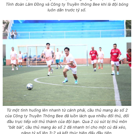
Tỉnh đoàn Lâm Đồng và Công ty Truyền thông Bee khi là đội bóng
luôn dẫn trước tỷ số.
Từ một tình huống lên nhanh từ cánh phải, cầu thủ mang áo số 2
của Công ty Truyền Thông Bee đã luồn lách qua nhiều đối thủ, đối
đầu trực tiếp với thủ thành của đội bạn. Qua 2 cú sút bị thủ môn
“bắt bài”, cầu thủ mang áo số 2 đã nhanh trí cho một cú đá xéo,
nâng tỷ số lên 3-2 và kết thúc hiệp đấu đầu tiên.