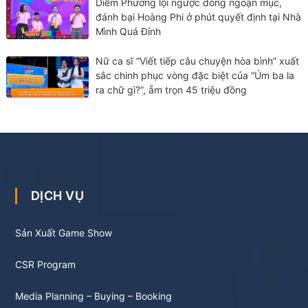
Diễm Phương lội ngược dòng ngoạn mục,
đánh bại Hoàng Phi ở phút quyết định tại Nhà
Mình Quá Đỉnh
Nữ ca sĩ “Viết tiếp câu chuyện hòa bình” xuất
sắc chinh phục vòng đặc biệt của “Úm ba la
ra chữ gì?”, ẵm trọn 45 triệu đồng
DỊCH VỤ
Sản Xuất Game Show
CSR Program
Media Planning – Buying – Booking