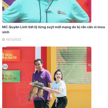
MC Quyền Linh tiết lộ từng suýt mất mạng do bị rắn cắn vì mưu
sinh
15/12/2022