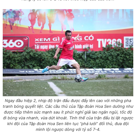
Ngay đầu hiệp 2, nhịp độ trận đấu được đẩy lên cao với những pha
tranh bóng quyết liệt. Các cầu thủ của Tập đoàn Hoa Sen dường như
được tiếp thêm sức mạnh sau ít phút nghỉ giải lao ngắn ngủi, tốc độ
đi bóng vừa nhanh, vừa dứt khoát. Tình thế của trận đấu bị lật ngược
khi đội của Tập đoàn Hoa Sen liên tục “phá lưới” đối thủ, đưa đội
mình lội ngược dòng với tỷ số 7-4.