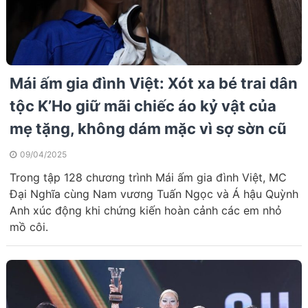
Mái ấm gia đình Việt: Xót xa bé trai dân
tộc K’Ho giữ mãi chiếc áo kỷ vật của
mẹ tặng, không dám mặc vì sợ sờn cũ
09/04/2025
Trong tập 128 chương trình Mái ấm gia đình Việt, MC
Đại Nghĩa cùng Nam vương Tuấn Ngọc và Á hậu Quỳnh
Anh xúc động khi chứng kiến hoàn cảnh các em nhỏ
mồ côi.