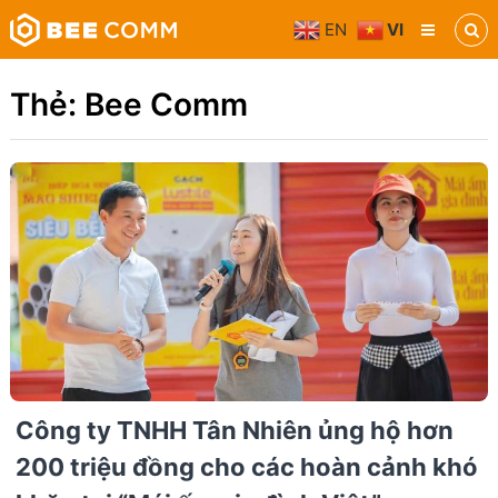
Skip
EN
VI
to
Bee
content
Comm
Truyền
Thẻ:
Bee Comm
thông
đa
phương
tiện
Công ty TNHH Tân Nhiên ủng hộ hơn
200 triệu đồng cho các hoàn cảnh khó