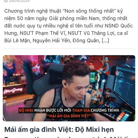
25/04/2025
Chương trình nghệ thuật “Non sông thống nhất” kỷ
niệm 50 năm ngày Giải phóng miền Nam, thống nhất
đất nước quy tụ nhiều nghệ sĩ tên tuổi như NSND Quốc
Hưng, NSƯT Phạm Thế Vĩ, NSƯT Vũ Thắng Lợi, ca sĩ
Bùi Lê Mận, Nguyễn Hải Yến, Đông Quân, […]
Mái ấm gia đình Việt: Độ Mixi hẹn