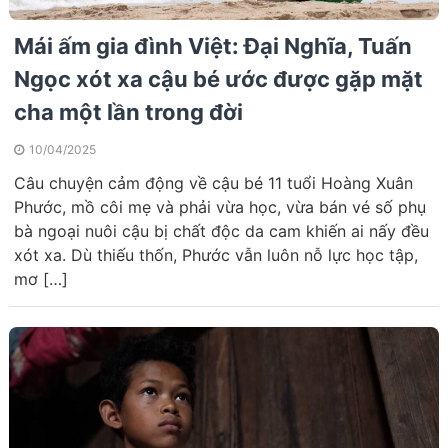
Mái ấm gia đình Việt: Đại Nghĩa, Tuấn
Ngọc xót xa cậu bé ước được gặp mặt
cha một lần trong đời
10/04/2025
Câu chuyện cảm động về cậu bé 11 tuổi Hoàng Xuân
Phước, mồ côi mẹ và phải vừa học, vừa bán vé số phụ
bà ngoại nuôi cậu bị chất độc da cam khiến ai nấy đều
xót xa. Dù thiếu thốn, Phước vẫn luôn nỗ lực học tập,
mơ […]