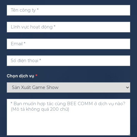
Chọn dịch vụ
*