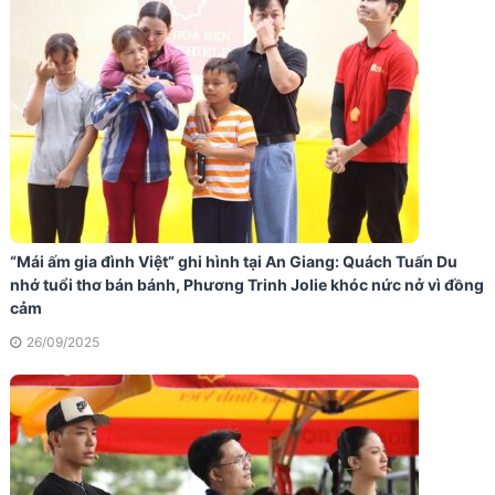
“Mái ấm gia đình Việt” ghi hình tại An Giang: Quách Tuấn Du
nhớ tuổi thơ bán bánh, Phương Trinh Jolie khóc nức nở vì đồng
cảm
26/09/2025