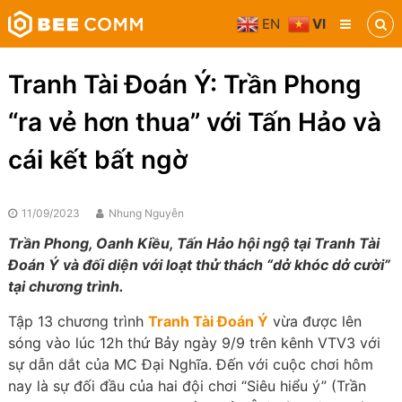
Skip
EN
VI
to
Bee
content
Comm
Truyền
Tranh Tài Đoán Ý: Trần Phong
thông
đa
“ra vẻ hơn thua” với Tấn Hảo và
phương
tiện
cái kết bất ngờ
11/09/2023
Nhung Nguyễn
Trần Phong, Oanh Kiều, Tấn Hảo hội ngộ tại Tranh Tài
Đoán Ý và đối diện với loạt thử thách “dở khóc dở cười”
tại chương trình.
Tập 13 chương trình
Tranh Tài Đoán Ý
vừa được lên
sóng vào lúc 12h thứ Bảy ngày 9/9 trên kênh VTV3 với
sự dẫn dắt của MC Đại Nghĩa. Đến với cuộc chơi hôm
nay là sự đối đầu của hai đội chơi “Siêu hiểu ý” (Trần