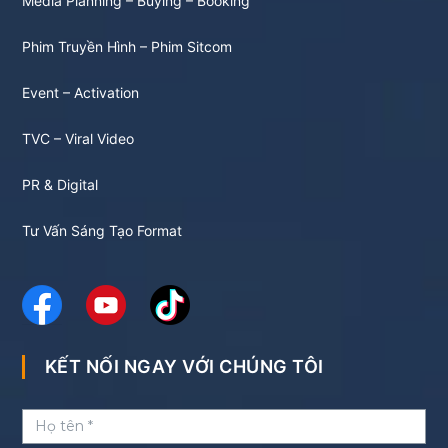
Media Planning – Buying – Booking
Phim Truyền Hình – Phim Sitcom
Event – Activation
TVC – Viral Video
PR & Digital
Tư Vấn Sáng Tạo Format
KẾT NỐI NGAY VỚI CHÚNG TÔI