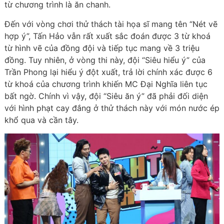
từ chương trình là ăn chanh.
Đến với vòng chơi thử thách tài họa sĩ mang tên “Nét vẽ
hợp ý”, Tấn Hảo vẫn rất xuất sắc đoán được 3 từ khoá
từ hình vẽ của đồng đội và tiếp tục mang về 3 triệu
đồng. Tuy nhiên, ở vòng thi này, đội “Siêu hiểu ý” của
Trần Phong lại hiểu ý đột xuất, trả lời chính xác được 6
từ khoá của chương trình khiến MC Đại Nghĩa liên tục
bất ngờ. Chính vì vậy, đội “Siêu ăn ý” đã phải đối diện
với hình phạt cay đắng ở thử thách này với món nước ép
khổ qua và cần tây.