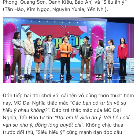
Phong, Quang Sơn, Oanh Kiều, Bảo Ân) và “Siêu ăn ý”
(Tấn Hảo, Kim Ngọc, Nguyên Yunie, Yến Nhi).
Đón tiếp hai đội chơi với cái tên vô cùng “hơn thua” hôm
nay, MC Đại Nghĩa thắc mắc
“Các bạn có tự tin về sự
hiểu ý nhau không?”
. Đáp trả thắc mắc của MC Đại
Nghĩa, Tấn Hảo tự tin:
“Đội em là Siêu ăn ý. Với tiêu chí
vạn sự như ý, đồng lòng quyết chí”
. Không chịu thua
trước đối thủ, “Siêu hiểu ý” cũng mạnh dạn đọc câu