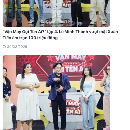
“Vận May Gọi Tên Ai?” tập 4: Lê Minh Thành vượt mặt Xuân
Tiến ẵm trọn 100 triệu đồng
30/03/2026