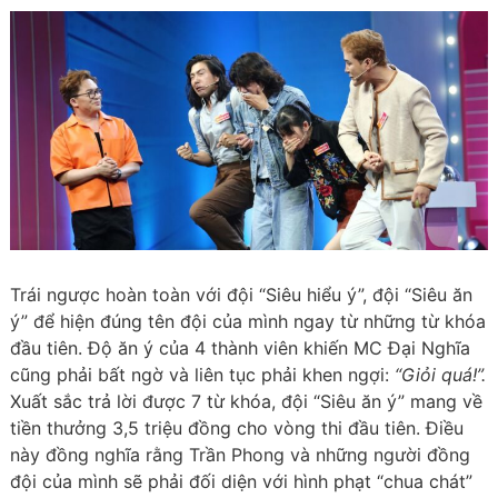
Trái ngược hoàn toàn với đội “Siêu hiểu ý”, đội “Siêu ăn
ý” để hiện đúng tên đội của mình ngay từ những từ khóa
đầu tiên. Độ ăn ý của 4 thành viên khiến MC Đại Nghĩa
cũng phải bất ngờ và liên tục phải khen ngợi:
“Giỏi quá!”.
Xuất sắc trả lời được 7 từ khóa, đội “Siêu ăn ý” mang về
tiền thưởng 3,5 triệu đồng cho vòng thi đầu tiên. Điều
này đồng nghĩa rằng Trần Phong và những người đồng
đội của mình sẽ phải đối diện với hình phạt “chua chát”