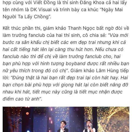
hợp cùng với Viết Đồng là thí sinh Đăng Khoa cả hai lấy
tên nhóm là DK Visual và trình bày ca khúc “Ngày Mai
Người Ta Lấy Chồng”.
Kết thúc phần thi, giám khảo Thanh Ngọc bất ngờ đòi về
làm trưởng fanclub của hai thí sinh, cô chia sẻ:
“Vừa mới
bước ra sân khấu chị biết các em đẹp trai nhưng khi cả
hai cất tiếng hát lên lại càng thu hút hơn. Nếu chưa có
fanclub nào thì để chị về làm trưởng fanclub cho, hai
bạn phù hợp với hình tượng boyband được rất nhiều bạn
nữ yêu thích trong đó có chị”
. Giám khảo Lâm Hùng tiếp
lời:
“Đúng thật là hai bạn rất đẹp trai lại còn hát hay. Hai
bạn chọn bài phù hợp với giọng hát lại còn biết nâng đỡ
nhau khi hát, tiết mục này cũng là tiết mục nhận được
điểm cao từ anh”
.