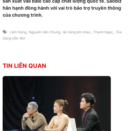
sản xuất vali balo cao cấp chất lượng quốc tế. Saobiz
hân hạnh đồng hành với vai trò bảo trợ truyền thông
của chương trình.
,
,
,
,
Lâm Hùng
Nguyễn Văn Chung
tài năng âm nhạc
Thanh Ngọc
Tỏa
Sáng Ước Mơ
TIN LIÊN QUAN