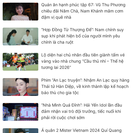
Quán ăn hạnh phúc tập 67: Vũ Thu Phương
chiêu đãi Năm Chà, Nam Khánh mâm cơm
đậm vị quê nhà
“Hợp Đồng Từ Thượng Đế”: Nam chính suy
sụp khi phát hiện bố của người mình yêu
chính là cha ruột
Lộ diện hai chủ nhân đầu tiên giành tấm vé
vàng vào nhà chung “Cầu thủ nhí – Thế hệ
tương lai 2026”
Phim “An Lạc truyện”: Nhậm An Lạc quy hàng
Thái tử Hàn Diệp, về kinh thành lập kế hoạch
báo thù cho gia tộc
“Nhà Mình Quá Đỉnh”: Hải Yến Idol lần đầu
đảm nhận vai trò đội trưởng, tiếc nuối khi
phải rời cuộc chơi sớm
Á quân 2 Mister Vietnam 2024 Quí Quang