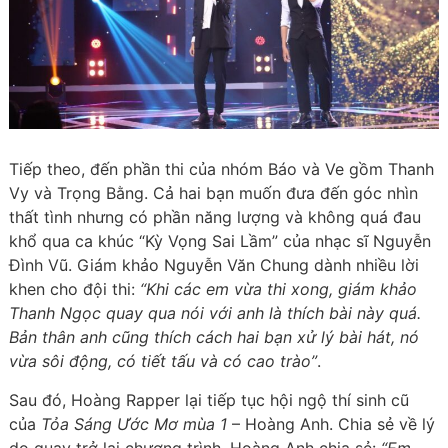
Tiếp theo, đến phần thi của nhóm Báo và Ve gồm Thanh
Vy và Trọng Bằng. Cả hai bạn muốn đưa đến góc nhìn
thất tình nhưng có phần năng lượng và không quá đau
khổ qua ca khúc “Kỳ Vọng Sai Lầm” của nhạc sĩ Nguyễn
Đình Vũ. Giám khảo Nguyễn Văn Chung dành nhiều lời
khen cho đội thi:
“Khi các em vừa thi xong, giám khảo
Thanh Ngọc quay qua nói với anh là thích bài này quá.
Bản thân anh cũng thích cách hai bạn xử lý bài hát, nó
vừa sôi động, có tiết tấu và có cao trào”
.
Sau đó, Hoàng Rapper lại tiếp tục hội ngộ thí sinh cũ
của
Tỏa Sáng Ước Mơ mùa 1
– Hoàng Anh. Chia sẻ về lý