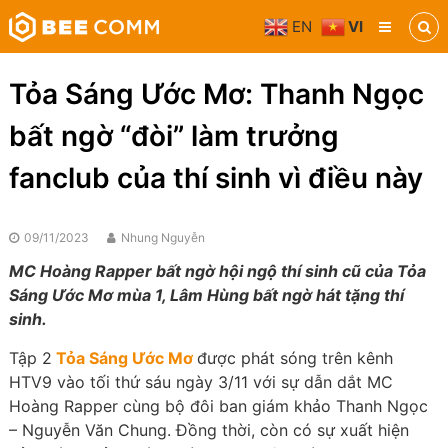
Skip
EN
VI
to
Bee
content
Comm
Truyền
Tỏa Sáng Ước Mơ: Thanh Ngọc
thông
đa
bất ngờ “đòi” làm trưởng
phương
tiện
fanclub của thí sinh vì điều này
09/11/2023
Nhung Nguyễn
MC Hoàng Rapper bất ngờ hội ngộ thí sinh cũ của Tỏa
Sáng Ước Mơ mùa 1, Lâm Hùng bất ngờ hát tặng thí
sinh.
Tập 2
Tỏa Sáng Ước Mơ
được phát sóng trên kênh
HTV9 vào tối thứ sáu ngày 3/11 với sự dẫn dắt MC
Hoàng Rapper cùng bộ đôi ban giám khảo Thanh Ngọc
– Nguyễn Văn Chung. Đồng thời, còn có sự xuất hiện