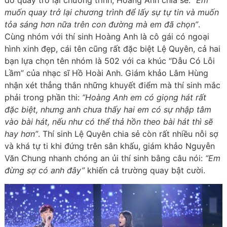
do quay trở lại chương trình, Hoàng Anh chia sẻ:
“Em
muốn quay trở lại chương trình để lấy sự tự tin và muốn
tỏa sáng hơn nữa trên con đường mà em đã chọn”
.
Cùng nhóm với thí sinh Hoàng Anh là cô gái có ngoại
hình xinh đẹp, cái tên cũng rất đặc biệt Lệ Quyên, cả hai
bạn lựa chọn tên nhóm là 502 với ca khúc “Dẫu Có Lỗi
Lầm” của nhạc sĩ Hồ Hoài Anh. Giám khảo Lâm Hùng
nhận xét thẳng thắn những khuyết điểm mà thí sinh mắc
phải trong phần thi:
“Hoàng Anh em có giọng hát rất
đặc biệt, nhưng anh chưa thấy hai em có sự nhập tâm
vào bài hát, nếu như có thể thả hồn theo bài hát thì sẽ
hay hơn”
. Thí sinh Lệ Quyên chia sẻ còn rất nhiều nỗi sợ
và khá tự ti khi đứng trên sân khấu, giám khảo Nguyễn
Văn Chung nhanh chóng an ủi thí sinh bằng câu nói:
“Em
đừng sợ có anh đây”
khiến cả trường quay bật cười.