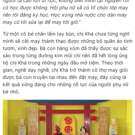
người ta cao lớn đi học, không biết mình tật nguyền rồi
có học được không. Hội phụ nữ xã có tổ chức lớp may
nên tôi đăng ký học. Học xong nhà nước cho dàn máy
may cũ tôi sửa lại để may tới giờ.”
Từ một cô bé chân lấm tay bùn, chị Khá chưa từng nghĩ
mình sẽ cắt may thành thạo được những bộ quần áo tinh
tươm, xinh đẹp. Bà con hàng xóm đã thấy được sự sắc
sảo trong từng đường kim mũi chỉ nên đã hết lòng ủng
hộ chị Khá trong những ngày đầu mở tiệm. Theo thời
gian, nghề dạy nghề, chị Khá trở thành cô thợ may giỏi
được bà con truyền tai nhau đến đặt may, đây cũng là
kết quả xứng đáng cho những nỗ lực của người phụ nữ
bé nhỏ.