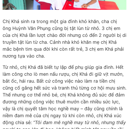
Chị Khá sinh ra trong một gia đình khó khăn, cha chị
ông Huỳnh Văn Phụng cũng bị tật lùn từ nhỏ. 3 chị em
của chị Khá lần lượt chào đời nhưng có đến 2 người bị di
truyền tật lùn từ cha. Cảnh nhà khó khăn mẹ chị Khá
mắc bệnh tim qua đời khi còn rất trẻ, 3 chị em Khá phải
nương tựa vào cha.
Từ nhỏ, chị Khá đã biết tự lập để phụ giúp gia đình. Hết
làm công cho lò men nấu rượu, chị Khá đi giữ vịt mướn,
bắt ốc, hái rau. Bất cứ công việc nào làm ra tiền chị
cũng cố gắng hết sức và tranh thủ từng cơ hội mưu sinh.
Thế nhưng cơ thể nhỏ bé, chị Khá không đủ sức để đảm
đương những công việc thuê mướn cần nhiều sức lực,
vậy là chị quyết tâm học nghề may – đây cũng chính là
niềm đam mê của chị ngay từ khi còn nhỏ, chị Khá xúc
động chia sẻ:
“Tôi đam mê nghề may từ nhỏ, nhưng thấy