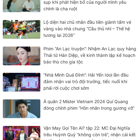
sụp khi phát hiện bố của người mình yêu
chính là cha ruột
Lộ diện hai chủ nhân đầu tiên giành tấm vé
vàng vào nhà chung “Cầu thủ nhí – Thế hệ
tương lai 2026”
Phim “An Lạc truyện”: Nhậm An Lạc quy hàng
Thái tử Hàn Diệp, về kinh thành lập kế hoạch
báo thù cho gia tộc
“Nhà Mình Quá Đỉnh”: Hải Yến Idol lần đầu
đảm nhận vai trò đội trưởng, tiếc nuối khi
phải rời cuộc chơi sớm
Á quân 2 Mister Vietnam 2024 Quí Quang
đóng chính phim “Hôn nhân trong gương vỡ”
Vận May Gọi Tên Ai? tập 22: MC Đại Nghĩa
trêu Huỳnh Quý “không còn trẻ”, nhận cái kết