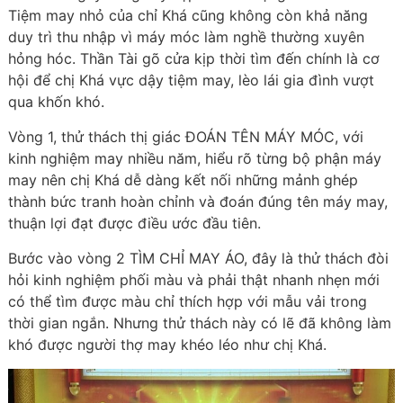
Tiệm may nhỏ của chỉ Khá cũng không còn khả năng
duy trì thu nhập vì máy móc làm nghề thường xuyên
hỏng hóc. Thần Tài gõ cửa kịp thời tìm đến chính là cơ
hội để chị Khá vực dậy tiệm may, lèo lái gia đình vượt
qua khốn khó.
Vòng 1, thử thách thị giác ĐOÁN TÊN MÁY MÓC, với
kinh nghiệm may nhiều năm, hiểu rõ từng bộ phận máy
may nên chị Khá dễ dàng kết nối những mảnh ghép
thành bức tranh hoàn chỉnh và đoán đúng tên máy may,
thuận lợi đạt được điều ước đầu tiên.
Bước vào vòng 2 TÌM CHỈ MAY ÁO, đây là thử thách đòi
hỏi kinh nghiệm phối màu và phải thật nhanh nhẹn mới
có thể tìm được màu chỉ thích hợp với mẫu vải trong
thời gian ngắn. Nhưng thử thách này có lẽ đã không làm
khó được người thợ may khéo léo như chị Khá.