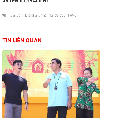
trên kênh THVL2 nhé!
,
,
hoàn cảnh khó khăn
Thần Tài Gõ Cửa
THVL
TIN LIÊN QUAN