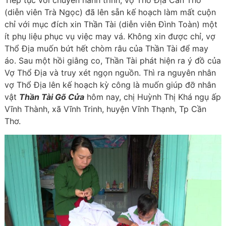
Tiếp tục với chuyến hành trình, vợ Thổ Địa Cần Thơ
(diễn viên Trà Ngọc) đã lên sẵn kế hoạch làm mất cuộn
chỉ với mục đích xin Thần Tài (diễn viên Đình Toàn) một
ít phụ liệu phục vụ việc may vá. Không xin được chỉ, vợ
Thổ Địa muốn bứt hết chòm râu của Thần Tài để may
áo. Sau một hồi giằng co, Thần Tài phát hiện ra ý đồ của
Vợ Thổ Địa và truy xét ngọn nguồn. Thì ra nguyên nhân
vợ Thổ Địa lên kế hoạch kỳ công là muốn giúp đỡ nhân
vật
T
hần Tài Gõ Cửa
hôm nay, chị Huỳnh Thị Khá ngụ ấp
Vĩnh Thành, xã Vĩnh Trinh, huyện Vĩnh Thạnh, Tp Cần
Thơ.