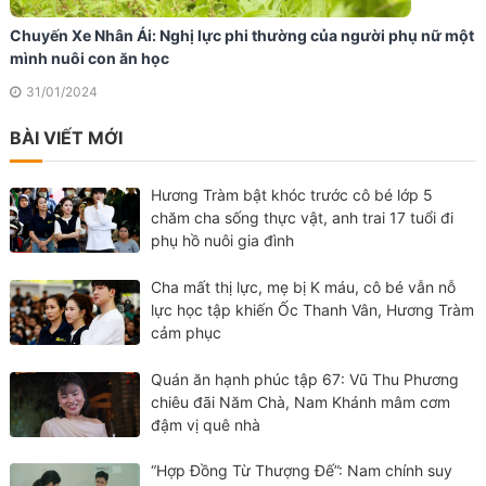
Chuyến Xe Nhân Ái: Nghị lực phi thường của người phụ nữ một
mình nuôi con ăn học
31/01/2024
BÀI VIẾT MỚI
Hương Tràm bật khóc trước cô bé lớp 5
chăm cha sống thực vật, anh trai 17 tuổi đi
phụ hồ nuôi gia đình
Cha mất thị lực, mẹ bị K máu, cô bé vẫn nỗ
lực học tập khiến Ốc Thanh Vân, Hương Tràm
cảm phục
Quán ăn hạnh phúc tập 67: Vũ Thu Phương
chiêu đãi Năm Chà, Nam Khánh mâm cơm
đậm vị quê nhà
“Hợp Đồng Từ Thượng Đế”: Nam chính suy