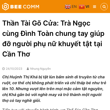
Skip
EN
VI
to
Bee
content
Comm
Truyền
Thần Tài Gõ Cửa: Trà Ngọc
thông
đa
cùng Đình Toàn chung tay giúp
phương
tiện
đỡ người phụ nữ khuyết tật tại
Cần Thơ
24/10/2023
Nhung Nguyễn
Chị Huỳnh Thị Khá bị tật lùn bẩm sinh di truyền từ cha
ruột, cơ thể chị không phát triển và chỉ thấp bé như trẻ
lên 10. Nhưng vượt lên trên mọi mặc cảm tật nguyền,
chị Khá gắn bó với nghề may và trở thành một người
thợ có tay nghề
giỏi.