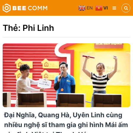
Skip
EN
VI
to
Bee
content
Comm
Truyền
Thẻ:
Phi Linh
thông
đa
phương
tiện
Đại Nghĩa, Quang Hà, Uyên Linh cùng
nhiều nghệ sĩ tham gia ghi hình Mái ấm