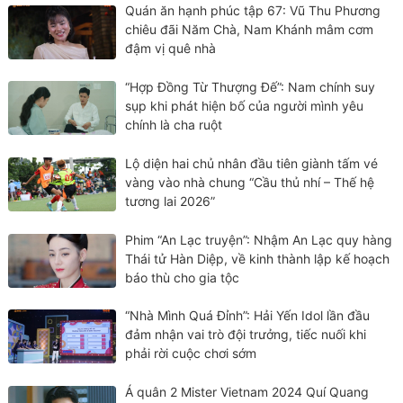
Quán ăn hạnh phúc tập 67: Vũ Thu Phương
chiêu đãi Năm Chà, Nam Khánh mâm cơm
đậm vị quê nhà
“Hợp Đồng Từ Thượng Đế”: Nam chính suy
sụp khi phát hiện bố của người mình yêu
chính là cha ruột
Lộ diện hai chủ nhân đầu tiên giành tấm vé
vàng vào nhà chung “Cầu thủ nhí – Thế hệ
tương lai 2026”
Phim “An Lạc truyện”: Nhậm An Lạc quy hàng
Thái tử Hàn Diệp, về kinh thành lập kế hoạch
báo thù cho gia tộc
“Nhà Mình Quá Đỉnh”: Hải Yến Idol lần đầu
đảm nhận vai trò đội trưởng, tiếc nuối khi
phải rời cuộc chơi sớm
Á quân 2 Mister Vietnam 2024 Quí Quang