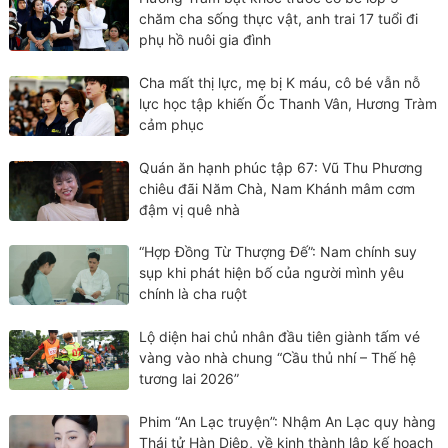
chăm cha sống thực vật, anh trai 17 tuổi đi
phụ hồ nuôi gia đình
Cha mất thị lực, mẹ bị K máu, cô bé vẫn nỗ
lực học tập khiến Ốc Thanh Vân, Hương Tràm
cảm phục
Quán ăn hạnh phúc tập 67: Vũ Thu Phương
chiêu đãi Năm Chà, Nam Khánh mâm cơm
đậm vị quê nhà
“Hợp Đồng Từ Thượng Đế”: Nam chính suy
sụp khi phát hiện bố của người mình yêu
chính là cha ruột
Lộ diện hai chủ nhân đầu tiên giành tấm vé
vàng vào nhà chung “Cầu thủ nhí – Thế hệ
tương lai 2026”
Phim “An Lạc truyện”: Nhậm An Lạc quy hàng
Thái tử Hàn Diệp, về kinh thành lập kế hoạch