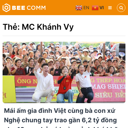
Skip
EN
VI
to
Bee
content
Comm
Truyền
Thẻ:
MC Khánh Vy
thông
đa
phương
tiện
Mái ấm gia đình Việt cùng bà con xứ
Nghệ chung tay trao gần 6,2 tỷ đồng