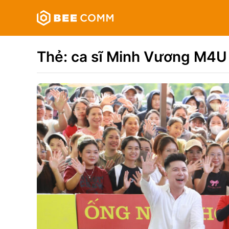
Skip
Bee
to
Comm
content
Truyền
thông
Thẻ:
ca sĩ Minh Vương M4U
đa
phương
tiện