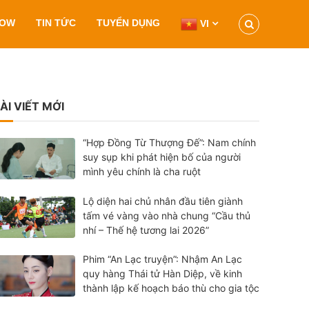
HOW
TIN TỨC
TUYỂN DỤNG
VI
ÀI VIẾT MỚI
“Hợp Đồng Từ Thượng Đế”: Nam chính
suy sụp khi phát hiện bố của người
mình yêu chính là cha ruột
Lộ diện hai chủ nhân đầu tiên giành
tấm vé vàng vào nhà chung “Cầu thủ
nhí – Thế hệ tương lai 2026”
Phim “An Lạc truyện”: Nhậm An Lạc
quy hàng Thái tử Hàn Diệp, về kinh
thành lập kế hoạch báo thù cho gia tộc