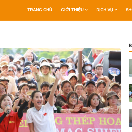
TRANG CHỦ
GIỚI THIỆU
DỊCH VỤ
S
B