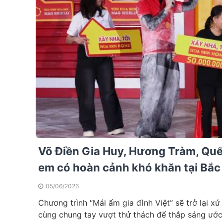
Võ Điền Gia Huy, Hương Tràm, Quế 
em có hoàn cảnh khó khăn tại Bắc
05/06/2026
Chương trình “Mái ấm gia đình Việt” sẽ trở lại x
cùng chung tay vượt thử thách để thắp sáng ướ