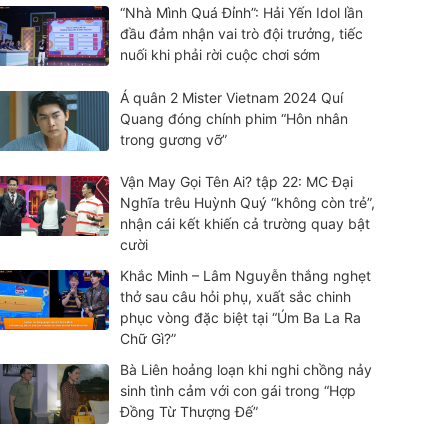
“Nhà Mình Quá Đỉnh”: Hải Yến Idol lần
đầu đảm nhận vai trò đội trưởng, tiếc
nuối khi phải rời cuộc chơi sớm
Á quân 2 Mister Vietnam 2024 Quí
Quang đóng chính phim “Hôn nhân
trong gương vỡ”
Vận May Gọi Tên Ai? tập 22: MC Đại
Nghĩa trêu Huỳnh Quý “không còn trẻ”,
nhận cái kết khiến cả trường quay bật
cười
Khắc Minh – Lâm Nguyễn thắng nghẹt
thở sau câu hỏi phụ, xuất sắc chinh
phục vòng đặc biệt tại “Úm Ba La Ra
Chữ Gì?”
Bà Liên hoảng loạn khi nghi chồng nảy
sinh tình cảm với con gái trong “Hợp
Đồng Từ Thượng Đế”