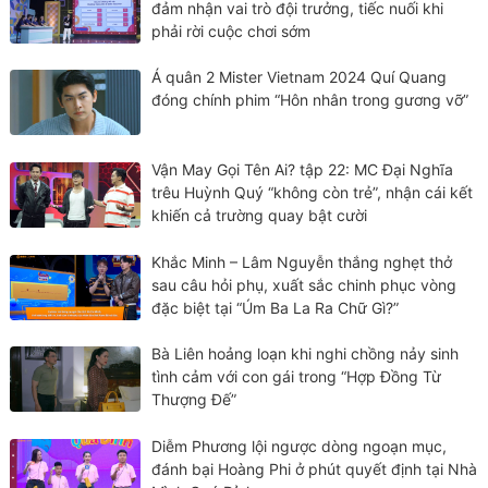
đảm nhận vai trò đội trưởng, tiếc nuối khi
phải rời cuộc chơi sớm
Á quân 2 Mister Vietnam 2024 Quí Quang
đóng chính phim “Hôn nhân trong gương vỡ”
Vận May Gọi Tên Ai? tập 22: MC Đại Nghĩa
trêu Huỳnh Quý “không còn trẻ”, nhận cái kết
khiến cả trường quay bật cười
Khắc Minh – Lâm Nguyễn thắng nghẹt thở
sau câu hỏi phụ, xuất sắc chinh phục vòng
đặc biệt tại “Úm Ba La Ra Chữ Gì?”
Bà Liên hoảng loạn khi nghi chồng nảy sinh
tình cảm với con gái trong “Hợp Đồng Từ
Thượng Đế”
Diễm Phương lội ngược dòng ngoạn mục,
đánh bại Hoàng Phi ở phút quyết định tại Nhà