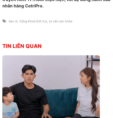
nhãn hàng CotriPro.
,
,
bác sĩ
Sống Khoẻ Đời Vui
tư vấn sức khỏe
TIN LIÊN QUAN