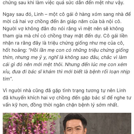
chứng sau khi làm việc quá sức dẫn đến mệt như vậy.
Ngay sau đó, Linh – một cô gái ở hàng xóm sang nhà để
mời cả hai vợ chồng đến ăn giáp năm của bà nội cô.
Người vợ không đắn đo nói rằng vì mệt nên sẽ không
tham gia mà chỉ có chồng thay mặt đến dự. Cô gái liền
nhận ra rằng đây là triệu chứng giống như mẹ của cô,
hốt hoảng:
“Hồi lần mẹ con có những triệu chứng giống
thím, nhưng mẹ ỷ y, nghĩ là không sao đâu, chắc vì làm
cái gì đó nên mới mệt thôi. Nhưng đến lúc mẹ con xém
xỉu, đưa đi bác sĩ khám thì mới biết là bệnh rối loạn nhịp
tim”
.
Vì người nhà cũng đã gặp tình trạng tương tự nên Linh
đã khuyến khích hai vợ chồng đến gặp bác sĩ để nghe tư
vấn kỹ hơn, đồng thời ngăn chặn bệnh lý sớm nhất.