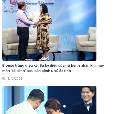
Blouse trắng diệu kỳ: Sự kỳ diệu của nữ bệnh nhân khi may
mắn “tái sinh” sau căn bệnh u vú ác tính
11/10/2023