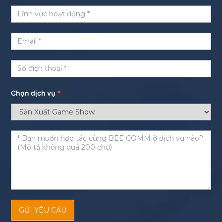
Chọn dịch vụ
*
GỬI YÊU CẦU