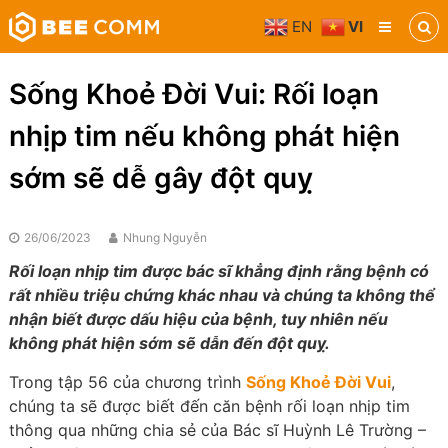
Skip
EN
VI
to
Bee
content
Comm
Truyền
Sống Khoẻ Đời Vui: Rối loạn
thông
đa
nhịp tim nếu không phát hiện
phương
tiện
sớm sẽ dễ gây đột quỵ
26/06/2023
Nhung Nguyễn
Rối loạn nhịp tim được bác sĩ khẳng định rằng bệnh có
rất nhiều triệu chứng khác nhau và chúng ta không thể
nhận biết được dấu hiệu của bệnh, tuy nhiên nếu
không phát hiện sớm sẽ dẫn đến đột quỵ.
Trong tập 56 của chương trình
Sống Khoẻ Đời Vui
,
chúng ta sẽ được biết đến căn bệnh rối loạn nhịp tim
thông qua những chia sẻ của Bác sĩ Huỳnh Lê Trường –