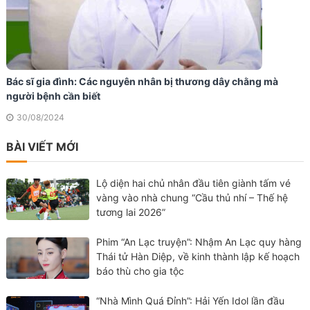
Bác sĩ gia đình: Các nguyên nhân bị thương dây chằng mà
người bệnh cần biết
30/08/2024
BÀI VIẾT MỚI
Lộ diện hai chủ nhân đầu tiên giành tấm vé
vàng vào nhà chung “Cầu thủ nhí – Thế hệ
tương lai 2026”
Phim “An Lạc truyện”: Nhậm An Lạc quy hàng
Thái tử Hàn Diệp, về kinh thành lập kế hoạch
báo thù cho gia tộc
“Nhà Mình Quá Đỉnh”: Hải Yến Idol lần đầu