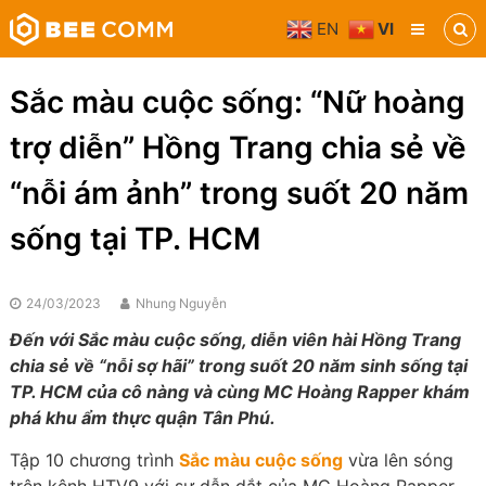
Skip
EN
VI
to
Bee
content
Comm
Truyền
Sắc màu cuộc sống: “Nữ hoàng
thông
đa
trợ diễn” Hồng Trang chia sẻ về
phương
tiện
“nỗi ám ảnh” trong suốt 20 năm
sống tại TP. HCM
24/03/2023
Nhung Nguyễn
Đến với Sắc màu cuộc sống, diễn viên hài Hồng Trang
chia sẻ về “nỗi sợ hãi” trong suốt 20 năm sinh sống tại
TP. HCM của cô nàng và cùng MC Hoàng Rapper khám
phá khu ẩm thực quận Tân Phú.
Tập 10 chương trình
Sắc màu cuộc sống
vừa lên sóng