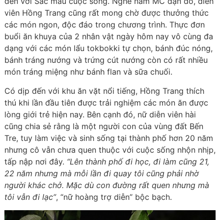
đến với Sắc màu cuộc sống. Nghe nam MC dặn dò, diễn
viên Hồng Trang cũng rất mong chờ được thưởng thức
các món ngon, độc đáo trong chương trình. Thực đơn
buổi ăn khuya của 2 nhân vật ngày hôm nay vô cùng đa
dạng với các món lẩu tokbokki tự chọn, bánh đúc nóng,
bánh tráng nướng và trứng cút nướng còn có rất nhiều
món tráng miệng như bánh flan và sữa chuối.
Có dịp đến với khu ăn vặt nổi tiếng, Hồng Trang thích
thú khi lần đầu tiên được trải nghiệm các món ăn được
lòng giới trẻ hiện nay. Bên cạnh đó, nữ diễn viên hài
cũng chia sẻ rằng là một người con của vùng đất Bến
Tre, tuy làm việc và sinh sống tại thành phố hơn 20 năm
nhưng cô vẫn chưa quen thuộc với cuộc sống nhộn nhịp,
tấp nập nơi đây.
“Lên thành phố đi học, đi làm cũng 21,
22 năm nhưng mà mỗi lần đi quay tôi cũng phải nhờ
người khác chở. Mặc dù con đường rất quen nhưng mà
tôi vẫn đi lạc”
, “nữ hoàng trợ diễn” bộc bạch.