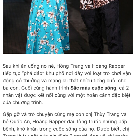
Sau khi ăn uống no nê, Hồng Trang và Hoàng Rapper
tiếp tục “phá đảo” khu phố nơi đây với loạt trò chơi vận
động có thưởng và mang lại thật nhiều tiếng cười cho
bà con. Cuối cùng hành trình
Sắc màu cuộc sống
, cả 2
nhân vật được kết nối cùng với một hoàn cảnh đặc biệt
của chương trình.
Gặp gỡ và trò chuyện cùng mẹ con chị Thùy Trang và
bé Quốc An, Hoàng Rapper đau lòng trước những bấp
bênh, khó khăn trong cuộc sống của họ. Được biết, chị
Trang là trụ cột của gia đình 3 người, ông xã chị trước