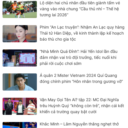
Lộ diện hai chủ nhân đầu tiên giành tấm vé
vàng vào nhà chung “Cầu thủ nhí – Thế hệ
tương lai 2026”
Phim “An Lạc truyện”: Nhậm An Lạc quy hàng
Thái tử Hàn Diệp, về kinh thành lập kế hoạch
báo thù cho gia tộc
“Nhà Mình Quá Đỉnh”: Hải Yến Idol lần đầu
đảm nhận vai trò đội trưởng, tiếc nuối khi
phải rời cuộc chơi sớm
Á quân 2 Mister Vietnam 2024 Quí Quang
đóng chính phim “Hôn nhân trong gương vỡ”
Vận May Gọi Tên Ai? tập 22: MC Đại Nghĩa
trêu Huỳnh Quý “không còn trẻ”, nhận cái kết
khiến cả trường quay bật cười
Khắc Minh – Lâm Nguyễn thắng nghẹt thở