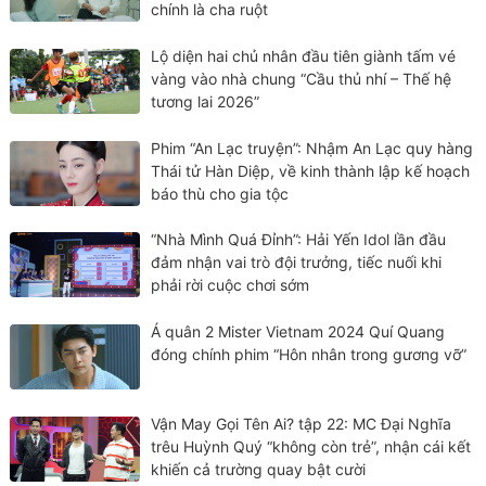
chính là cha ruột
Lộ diện hai chủ nhân đầu tiên giành tấm vé
vàng vào nhà chung “Cầu thủ nhí – Thế hệ
tương lai 2026”
Phim “An Lạc truyện”: Nhậm An Lạc quy hàng
Thái tử Hàn Diệp, về kinh thành lập kế hoạch
báo thù cho gia tộc
“Nhà Mình Quá Đỉnh”: Hải Yến Idol lần đầu
đảm nhận vai trò đội trưởng, tiếc nuối khi
phải rời cuộc chơi sớm
Á quân 2 Mister Vietnam 2024 Quí Quang
đóng chính phim “Hôn nhân trong gương vỡ”
Vận May Gọi Tên Ai? tập 22: MC Đại Nghĩa
trêu Huỳnh Quý “không còn trẻ”, nhận cái kết
khiến cả trường quay bật cười