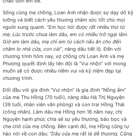
chào đón em bé.
Sống cùng mẹ chồng, Loan Anh nhận được sự dạy dỗ kỹ
lưỡng và biết cách yêu thương chăm sóc tốt cho mọi
người xung quanh.
“Em học hỏi được rất nhiều thứ từ
mẹ. Lúc trước chưa làm dâu, em có nhiều trở ngại lắm.
Giờ em làm dâu, mẹ chỉ em từ cách nấu ăn cho đến
chăm lo nhà cửa, con cái”
, nàng dâu tiết lộ. Đến với
chương trình hôm nay, vợ chồng chị Loan Anh và mẹ
Phương quyết định lấy tên đội là “Vui nhộn” với mong
muốn sẽ có được nhiều niềm vui và kỷ niệm đẹp tại
chương trình.
Đối đầu với gia đình “Vui nhộn” là gia đình “Nồng ấm”
của mẹ Thu Hồng (70 tuổi), nàng dâu Hà Thị Nguyện
(39 tuổi, nhân viên văn phòng) và con trai Hồng Thái
(công nhân). Làm dâu mẹ Hồng hơn 16 năm nay, chị
Nguyện hạnh phúc chia sẻ sự yêu thương, bảo bọc và
che chở của mẹ chồng. Bên cạnh đó, mẹ Hồng cũng tự
hào nói về con dâu:
“Dâu của mẹ rất là dễ thương. Cũng