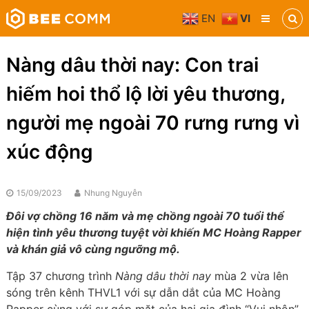
Skip
EN
VI
to
Bee
content
Comm
Truyền
Nàng dâu thời nay: Con trai
thông
đa
hiếm hoi thổ lộ lời yêu thương,
phương
tiện
người mẹ ngoài 70 rưng rưng vì
xúc động
15/09/2023
Nhung Nguyễn
Đôi vợ chồng 16 năm và mẹ chồng ngoài 70 tuổi thể
hiện tình yêu thương tuyệt vời khiến MC Hoàng Rapper
và khán giả vô cùng ngưỡng mộ.
Tập 37 chương trình
Nàng dâu thời nay
mùa 2 vừa lên
sóng trên kênh THVL1 với sự dẫn dắt của MC Hoàng