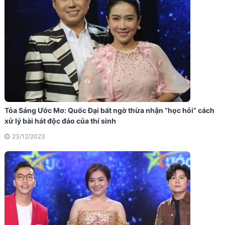
Tỏa Sáng Ước Mơ: Quốc Đại bất ngờ thừa nhận “học hỏi” cách
xử lý bài hát độc đáo của thí sinh
23/12/2023