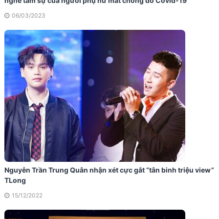
nghe tâm sự của người phụ nữ mất chồng do Covid-19
06/03/2023
Nguyễn Trần Trung Quân nhận xét cực gắt “tân binh triệu view”
TLong
15/12/2022