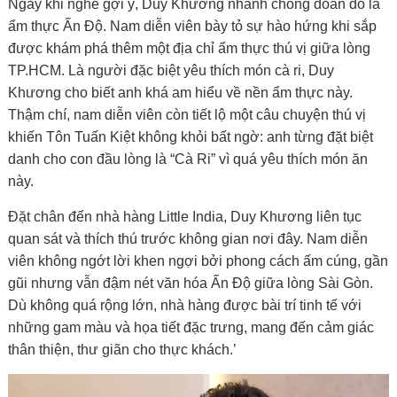
Ngay khi nghe gợi ý, Duy Khương nhanh chóng đoán đó là
ẩm thực Ấn Độ. Nam diễn viên bày tỏ sự hào hứng khi sắp
được khám phá thêm một địa chỉ ẩm thực thú vị giữa lòng
TP.HCM. Là người đặc biệt yêu thích món cà ri, Duy
Khương cho biết anh khá am hiểu về nền ẩm thực này.
Thậm chí, nam diễn viên còn tiết lộ một câu chuyện thú vị
khiến Tôn Tuấn Kiệt không khỏi bất ngờ: anh từng đặt biệt
danh cho con đầu lòng là “Cà Ri” vì quá yêu thích món ăn
này.
Đặt chân đến nhà hàng
Little India
, Duy Khương liên tục
quan sát và thích thú trước không gian nơi đây. Nam diễn
viên không ngớt lời khen ngợi bởi phong cách ấm cúng, gần
gũi nhưng vẫn đậm nét văn hóa Ấn Độ giữa lòng Sài Gòn.
Dù không quá rộng lớn, nhà hàng được bài trí tinh tế với
những gam màu và họa tiết đặc trưng, mang đến cảm giác
thân thiện, thư giãn cho thực khách.’