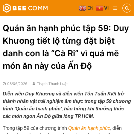
Skip
EN
VI
to
Bee
content
Comm
Truyền
Quán ăn hạnh phúc tập 59: Duy
thông
đa
Khương tiết lộ từng đặt biệt
phương
tiện
danh con là “Cà Ri” vì quá mê
món ăn này của Ấn Độ
08/06/2026
Thạch Thanh Luật
Diễn viên Duy Khương và diễn viên Tôn Tuấn Kiệt trở
thành nhân vật trải nghiệm ẩm thực trong tập 59 chương
trình ‘Quán ăn hạnh phúc’, hào hứng khi thưởng thức
các món ngon Ấn Độ giữa lòng TP.HCM.
Trong tập 59 của chương trình
Quán ăn hạnh phúc
, diễn