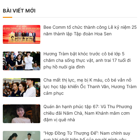
BÀI VIẾT MỚI
Bee Comm tổ chức thành công Lễ kỷ niệm 25
năm thành lập Tập đoàn Hoa Sen
Hương Tràm bật khóc trước cô bé lớp 5
chăm cha sống thực vật, anh trai 17 tuổi đi
phụ hồ nuôi gia đình
Cha mất thị lực, mẹ bị K máu, cô bé vẫn nỗ
lực học tập khiến Ốc Thanh Vân, Hương Tràm
cảm phục
Quán ăn hạnh phúc tập 67: Vũ Thu Phương
chiêu đãi Năm Chà, Nam Khánh mâm cơm
đậm vị quê nhà
“Hợp Đồng Từ Thượng Đế”: Nam chính suy
sụp khi phát hiện bố của người mình yêu