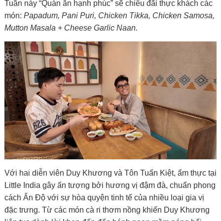
Tuần này “Quán ăn hạnh phúc” sẽ chiêu đãi thực khách các
món:
Papadum, Pani Puri, Chicken Tikka, Chicken Samosa,
Mutton Masala + Cheese Garlic Naan.
Với hai diễn viên Duy Khương và Tôn Tuấn Kiệt, ẩm thực tại
Little India gây ấn tượng bởi hương vị đậm đà, chuẩn phong
cách Ấn Độ với sự hòa quyện tinh tế của nhiều loại gia vị
đặc trưng. Từ các món cà ri thơm nồng khiến Duy Khương