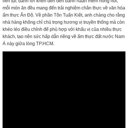
liên tục dành lời khen đến đến bánh naan mềm nóng hổi,
mỗi món ăn đều mang đến trải nghiệm chân thực về văn hóa
ẩm thực Ấn Độ. Về phần Tôn Tuấn Kiệt, anh chàng cho rằng
nhà hàng không chỉ chú trọng hương vị truyền thống mà còn
khéo léo điều chỉnh để phù hợp với khẩu vị của nhiều thực
khách, tạo nên sức hấp dẫn riêng về ẩm thực đất nước Nam
Á này giữa lòng TP.HCM.