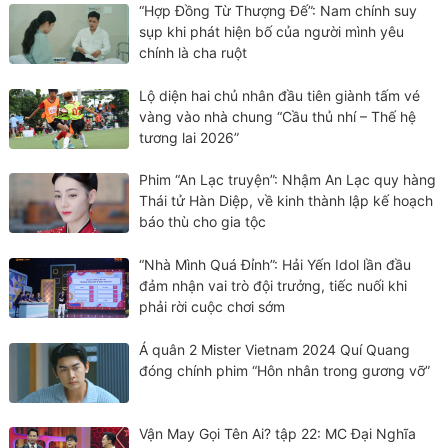
“Hợp Đồng Từ Thượng Đế”: Nam chính suy
sụp khi phát hiện bố của người mình yêu
chính là cha ruột
Lộ diện hai chủ nhân đầu tiên giành tấm vé
vàng vào nhà chung “Cầu thủ nhí – Thế hệ
tương lai 2026”
Phim “An Lạc truyện”: Nhậm An Lạc quy hàng
Thái tử Hàn Diệp, về kinh thành lập kế hoạch
báo thù cho gia tộc
“Nhà Mình Quá Đỉnh”: Hải Yến Idol lần đầu
đảm nhận vai trò đội trưởng, tiếc nuối khi
phải rời cuộc chơi sớm
Á quân 2 Mister Vietnam 2024 Quí Quang
đóng chính phim “Hôn nhân trong gương vỡ”
Vận May Gọi Tên Ai? tập 22: MC Đại Nghĩa