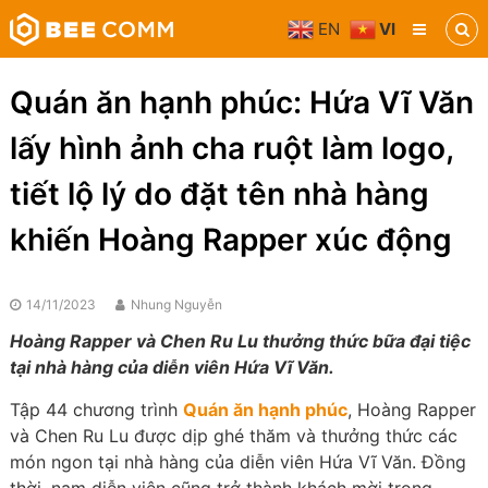
Skip
EN
VI
to
Bee
content
Comm
Truyền
Quán ăn hạnh phúc: Hứa Vĩ Văn
thông
đa
lấy hình ảnh cha ruột làm logo,
phương
tiện
tiết lộ lý do đặt tên nhà hàng
khiến Hoàng Rapper xúc động
14/11/2023
Nhung Nguyễn
Hoàng Rapper và Chen Ru Lu thưởng thức bữa đại tiệc
tại nhà hàng của diễn viên Hứa Vĩ Văn.
Tập 44 chương trình
Quán ăn hạnh phúc
, Hoàng Rapper
và Chen Ru Lu được dịp ghé thăm và thưởng thức các
món ngon tại nhà hàng của diễn viên Hứa Vĩ Văn. Đồng