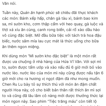
Văn nói.
Tuần này,
Quán ăn hạnh phúc
sẽ chiêu đãi thực khách
các món: Bánh xếp hấp, chân gà tàu xì, bánh bao kim
sa, mì sườn kho, cơm thập cẩm với heo quay, gà luộc và
thịt xá xíu ăn cùng, canh rong biển, cải rổ xào dầu hào
vô cùng đặc biệt. Mở đầu bữa tiệc với tách trà hoa đậu
biếc, nước sâm mía lau cực mát là thức uống cho bữa
ăn thêm ngon miệng.
Khi dùng món “Mì sườn kho đặc biệt” là một món rất
được ưa chuộng ở nhà hàng của Hứa Vĩ Văn. Với sợi mì
to, sườn được tẩm ướp và xào nấu đủ 6 giờ mới bỏ vào
nước lèo. nước lèo của món mì này cũng được nấu tận 6
giờ mới cho ra hương vị ngọt đậm đà như mong muốn.
Chen Ru Lu bày tỏ sự thích thú với món ăn đậm chất
người Hoa này, cô cho biết bản thân rất thích ăn mì sợi
to và cũng đã lâu lắm cô nàng mới được thưởng thức lại
món ngon này. Sao phim “Tiệc trăng máu” còn tiết lộ