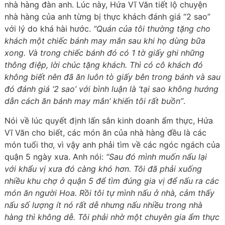
nhà hàng đàn anh. Lúc này, Hứa Vĩ Văn tiết lộ chuyện
nhà hàng của anh từng bị thực khách đánh giá “2 sao”
với lý do khá hài hước.
“Quán của tôi thường tặng cho
khách một chiếc bánh may mắn sau khi họ dùng bữa
xong. Và trong chiếc bánh đó có 1 tờ giấy ghi những
thông điệp, lời chúc tặng khách. Thì có cô khách đó
không biết nên đã ăn luôn tò giấy bên trong bánh và sau
đó đánh giá ‘2 sao’ với bình luận là ‘tại sao không hướng
dẫn cách ăn bánh may mắn’ khiến tôi rất buồn”
.
Nói về lúc quyết định lấn sân kinh doanh ẩm thực, Hứa
Vĩ Văn cho biết, các món ăn của nhà hàng đều là các
món tuổi thơ, vì vậy anh phải tìm về các ngóc ngách của
quận 5 ngày xưa. Anh nói:
“Sau đó mình muốn nấu lại
với khẩu vị xưa đó càng khó hơn. Tôi đã phải xuống
nhiều khu chợ ở quận 5 để tìm đúng gia vị để nấu ra các
món ăn người Hoa. Rồi tôi tự mình nấu ở nhà, cảm thấy
nấu số lượng ít nó rất dễ nhưng nấu nhiều trong nhà
hàng thì không dễ. Tôi phải nhờ một chuyên gia ẩm thực