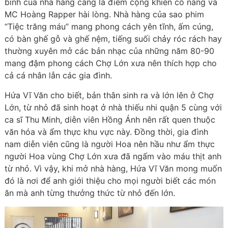
bình của nhà hàng càng là điểm cộng khiến cô nàng và
MC Hoàng Rapper hài lòng. Nhà hàng của sao phim
“Tiệc trăng máu” mang phong cách yên tĩnh, ấm cúng,
có bàn ghế gỗ và ghế nệm, tiếng suối chảy róc rách hay
thường xuyên mở các bản nhạc của những năm 80-90
mang đậm phong cách Chợ Lớn xưa nên thích hợp cho
cả cá nhân lẫn các gia đình.
Hứa Vĩ Văn cho biết, bản thân sinh ra và lớn lên ở Chợ
Lớn, từ nhỏ đã sinh hoạt ở nhà thiếu nhi quận 5 cùng với
ca sĩ Thu Minh, diễn viên Hồng Ánh nên rất quen thuộc
văn hóa và ẩm thực khu vực này. Đồng thời, gia đình
nam diễn viên cũng là người Hoa nên hầu như ẩm thực
người Hoa vùng Chợ Lớn xưa đã ngấm vào máu thịt anh
từ nhỏ. Vì vậy, khi mở nhà hàng, Hứa Vĩ Văn mong muốn
đó là nơi để anh giới thiệu cho mọi người biết các món
ăn mà anh từng thưởng thức từ nhỏ đến lớn.