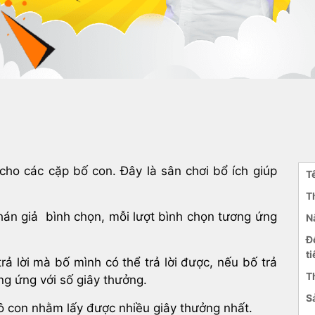
cho các cặp bố con. Đây là sân chơi bổ ích giúp
T
T
hán giả bình chọn, mỗi lượt bình chọn tương ứng
N
Đ
ti
rả lời mà bố mình có thể trả lời được, nếu bố trả
T
ng ứng với số giây thưởng.
S
ô con nhằm lấy được nhiều giây thưởng nhất.