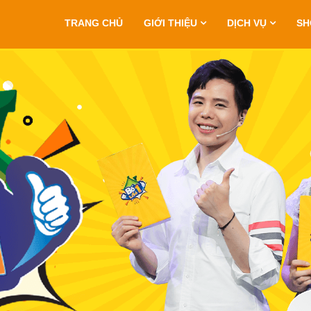
TRANG CHỦ
GIỚI THIỆU
DỊCH VỤ
S