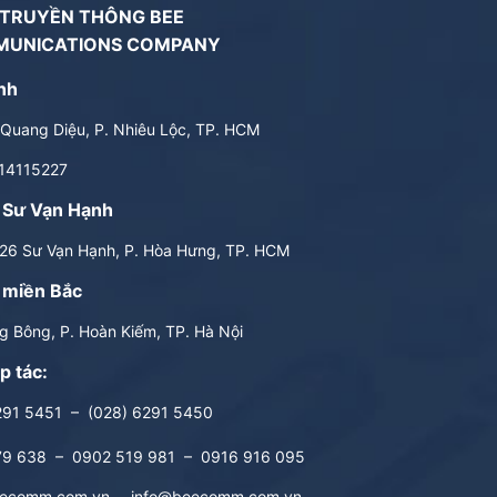
 TRUYỀN THÔNG BEE
MUNICATIONS COMPANY
nh
Quang Diệu, P. Nhiêu Lộc, TP. HCM
14115227
 Sư Vạn Hạnh
6 Sư Vạn Hạnh, P. Hòa Hưng, TP. HCM
 miền Bắc
 Bông, P. Hoàn Kiếm, TP. Hà Nội
p tác:
291 5451
–
(028) 6291 5450
79 638
–
0902 519 981
–
0916 916 095
ecomm.com.vn
–
info@beecomm.com.vn