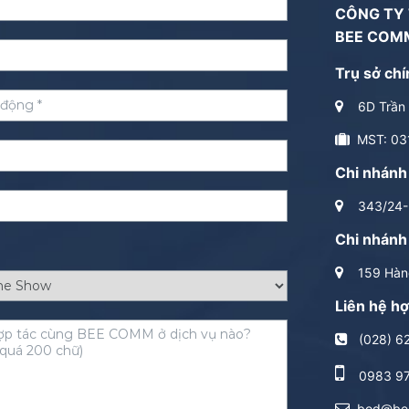
CÔNG TY
BEE COM
Trụ sở chí
6D Trần 
MST: 03
Chi nhánh
343/24-2
Chi nhánh
159 Hàng
Liên hệ hợ
(028) 6
0983 9
bod@be