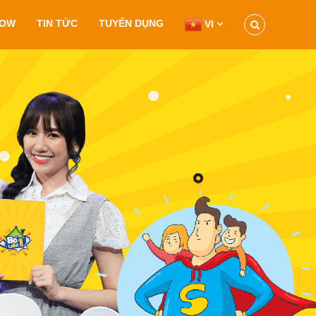
HOW
TIN TỨC
TUYỂN DỤNG
VI