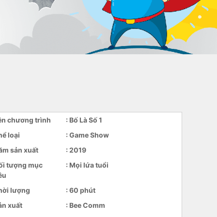
ên chương trình
: Bố Là Số 1
hể loại
: Game Show
ăm sản xuất
: 2019
ối tượng mục
: Mọi lứa tuổi
êu
hời lượng
: 60 phút
ản xuất
: Bee Comm