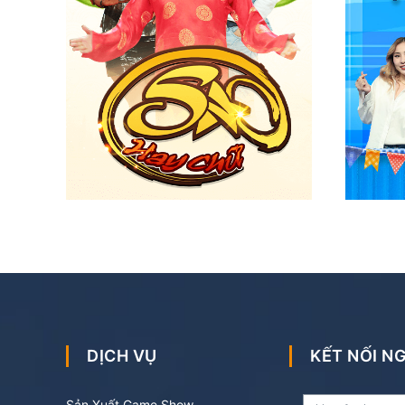
DỊCH VỤ
KẾT NỐI 
Sản Xuất Game Show