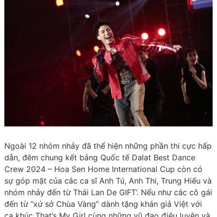
Ngoài 12 nhóm nhảy đã thể hiện những phần thi cực hấp
dẫn, đêm chung kết bảng Quốc tế Dalat Best Dance
Crew 2024 – Hoa Sen Home International Cup còn có
sự góp mặt của các ca sĩ Anh Tú, Anh Thi, Trung Hiếu và
nhóm nhảy đến từ Thái Lan De GIFT’. Nếu như các cô gái
đến từ “xứ sở Chùa Vàng” dành tặng khán giả Việt với
ca khúc That’s My Girl cùng những vũ đạo điêu luyện và