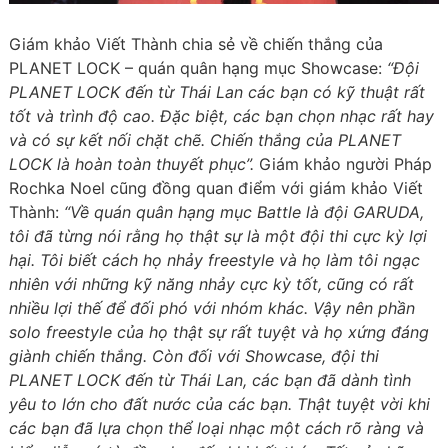
Giám khảo Viết Thành chia sẻ về chiến thắng của
PLANET LOCK – quán quân hạng mục Showcase:
“Đội
PLANET LOCK đến từ Thái Lan các bạn có kỹ thuật rất
tốt và trình độ cao. Đặc biệt, các bạn chọn nhạc rất hay
và có sự kết nối chặt chẽ. Chiến thắng của PLANET
LOCK là hoàn toàn thuyết phục”.
Giám khảo người Pháp
Rochka Noel cũng đồng quan điểm với giám khảo Viết
Thành:
“Về quán quân hạng mục Battle là đội GARUDA,
tôi đã từng nói rằng họ thật sự là một đội thi cực kỳ lợi
hại. Tôi biết cách họ nhảy freestyle và họ làm tôi ngạc
nhiên với những kỹ năng nhảy cực kỳ tốt, cũng có rất
nhiều lợi thế để đối phó với nhóm khác. Vậy nên phần
solo freestyle của họ thật sự rất tuyệt và họ xứng đáng
giành chiến thắng. Còn đối với Showcase, đội thi
PLANET LOCK đến từ Thái Lan, các bạn đã dành tình
yêu to lớn cho đất nước của các bạn. Thật tuyệt vời khi
các bạn đã lựa chọn thể loại nhạc một cách rõ ràng và