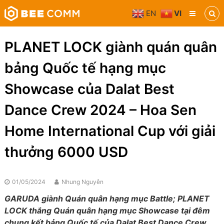
Skip
EN
VI
to
Bee
content
Comm
Truyền
PLANET LOCK giành quán quân
thông
đa
bảng Quốc tế hạng mục
phương
tiện
Showcase của Dalat Best
Dance Crew 2024 – Hoa Sen
Home International Cup với giải
thưởng 6000 USD
01/05/2024
Nhung Nguyễn
GARUDA giành Quán quân hạng mục Battle; PLANET
LOCK thắng Quán quân hạng mục Showcase tại đêm
chung kết bảng Quốc tế của Dalat Best Dance Crew