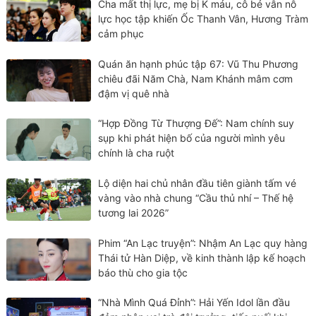
Cha mất thị lực, mẹ bị K máu, cô bé vẫn nỗ
lực học tập khiến Ốc Thanh Vân, Hương Tràm
cảm phục
Quán ăn hạnh phúc tập 67: Vũ Thu Phương
chiêu đãi Năm Chà, Nam Khánh mâm cơm
đậm vị quê nhà
“Hợp Đồng Từ Thượng Đế”: Nam chính suy
sụp khi phát hiện bố của người mình yêu
chính là cha ruột
Lộ diện hai chủ nhân đầu tiên giành tấm vé
vàng vào nhà chung “Cầu thủ nhí – Thế hệ
tương lai 2026”
Phim “An Lạc truyện”: Nhậm An Lạc quy hàng
Thái tử Hàn Diệp, về kinh thành lập kế hoạch
báo thù cho gia tộc
“Nhà Mình Quá Đỉnh”: Hải Yến Idol lần đầu