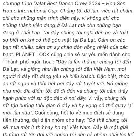
chương trình Dalat Best Dance Crew 2024 – Hoa Sen
Home International Cup. Chúng tôi đã làm việc rất chăm
chỉ cho những màn trình diễn này, vì không chỉ cho
những thành viên đang ở Đà Lạt mà còn những bạn
đang ở Thái Lan. Tại đây chúng tôi nghĩ đến họ và thật
sự biết ơn khi có thể góp mặt tại Đà Lạt. Cảm ơn các
bạn rất nhiều, cảm ơn sự chào đón nồng nhiệt của các
bạn”
. PLANET LOCK cũng chia sẻ sự yêu mến dành cho
“Thành phố ngàn hoa”:
“Đây là lần thứ hai chúng tôi đến
Đà Lạt, và giống như lần chúng tôi đến Việt Nam, mọi
người ở đây rất đáng yêu và hiếu khách. Đặc biệt, thức
ăn rất ngon và thời tiết nơi đây rất tuyệt vời. Nó giống
như một địa điểm tốt để đi đến và chúng tôi cảm thấy
hạnh phúc với sự độc đáo ở nơi đây. Vì vậy, chúng tôi
rất tận hưởng thời gian ở đây và hy vọng có thể quay lại
một lần nữa”
. Cuối cùng, tiết lộ về mục đích sử dụng
tiền thưởng, đại diện nhóm cho hay:
“Có thể chúng tôi
sẽ mua một ít thứ hay ho tại Việt Nam. Đây là một giải
thưởng rất lớn đối với chúng tôi nên cả nhóm phải lên kế