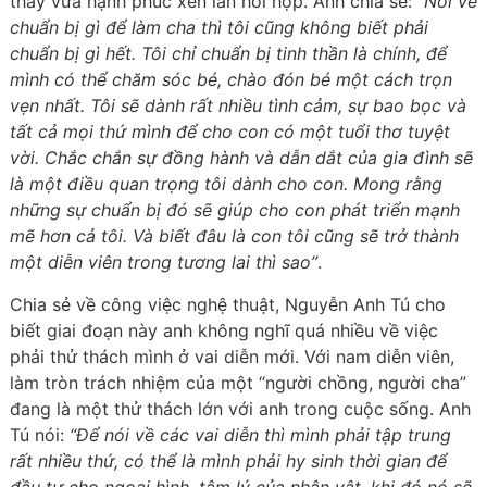
thấy vừa hạnh phúc xen lẫn hồi hộp. Anh chia sẻ:
“Nói về
chuẩn bị gì để làm cha thì tôi cũng không biết phải
chuẩn bị gì hết. Tôi chỉ chuẩn bị tinh thần là chính, để
mình có thể chăm sóc bé, chào đón bé một cách trọn
vẹn nhất. Tôi sẽ dành rất nhiều tình cảm, sự bao bọc và
tất cả mọi thứ mình để cho con có một tuổi thơ tuyệt
vời. Chắc chắn sự đồng hành và dẫn dắt của gia đình sẽ
là một điều quan trọng tôi dành cho con. Mong rằng
những sự chuẩn bị đó sẽ giúp cho con phát triển mạnh
mẽ hơn cả tôi. Và biết đâu là con tôi cũng sẽ trở thành
một diễn viên trong tương lai thì sao”
.
Chia sẻ về công việc nghệ thuật, Nguyễn Anh Tú cho
biết giai đoạn này anh không nghĩ quá nhiều về việc
phải thử thách mình ở vai diễn mới. Với nam diễn viên,
làm tròn trách nhiệm của một “người chồng, người cha”
đang là một thử thách lớn với anh trong cuộc sống. Anh
Tú nói:
“Để nói về các vai diễn thì mình phải tập trung
rất nhiều thứ, có thể là mình phải hy sinh thời gian để