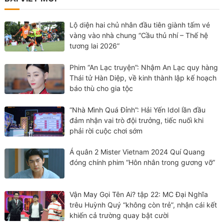
Lộ diện hai chủ nhân đầu tiên giành tấm vé
vàng vào nhà chung “Cầu thủ nhí – Thế hệ
tương lai 2026”
Phim “An Lạc truyện”: Nhậm An Lạc quy hàng
Thái tử Hàn Diệp, về kinh thành lập kế hoạch
báo thù cho gia tộc
“Nhà Mình Quá Đỉnh”: Hải Yến Idol lần đầu
đảm nhận vai trò đội trưởng, tiếc nuối khi
phải rời cuộc chơi sớm
Á quân 2 Mister Vietnam 2024 Quí Quang
đóng chính phim “Hôn nhân trong gương vỡ”
Vận May Gọi Tên Ai? tập 22: MC Đại Nghĩa
trêu Huỳnh Quý “không còn trẻ”, nhận cái kết
khiến cả trường quay bật cười