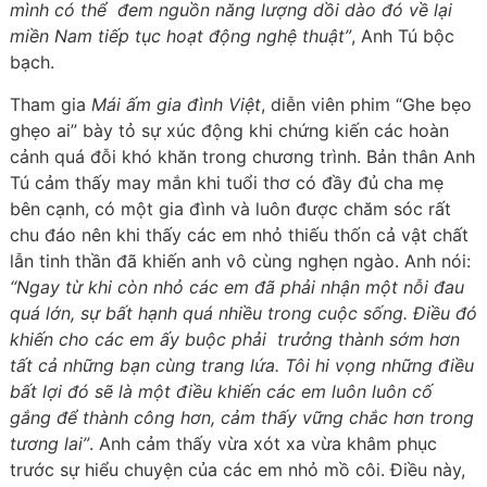
mình có thể đem nguồn năng lượng dồi dào đó về lại
miền Nam tiếp tục hoạt động nghệ thuật”
, Anh Tú bộc
bạch.
Tham gia
Mái ấm gia đình Việt
, diễn viên phim “Ghe bẹo
ghẹo ai” bày tỏ sự xúc động khi chứng kiến các hoàn
cảnh quá đỗi khó khăn trong chương trình. Bản thân Anh
Tú cảm thấy may mắn khi tuổi thơ có đầy đủ cha mẹ
bên cạnh, có một gia đình và luôn được chăm sóc rất
chu đáo nên khi thấy các em nhỏ thiếu thốn cả vật chất
lẫn tinh thần đã khiến anh vô cùng nghẹn ngào. Anh nói:
“Ngay từ khi còn nhỏ các em đã phải nhận một nỗi đau
quá lớn, sự bất hạnh quá nhiều trong cuộc sống. Điều đó
khiến cho các em ấy buộc phải trưởng thành sớm hơn
tất cả những bạn cùng trang lứa. Tôi hi vọng những điều
bất lợi đó sẽ là một điều khiến các em luôn luôn cố
gắng để thành công hơn, cảm thấy vững chắc hơn trong
tương lai”
. Anh cảm thấy vừa xót xa vừa khâm phục
trước sự hiểu chuyện của các em nhỏ mồ côi. Điều này,