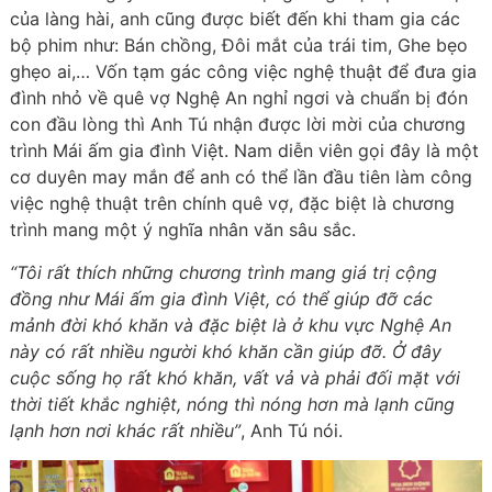
của làng hài, anh cũng được biết đến khi tham gia các
bộ phim như: Bán chồng, Đôi mắt của trái tim, Ghe bẹo
ghẹo ai,… Vốn tạm gác công việc nghệ thuật để đưa gia
đình nhỏ về quê vợ Nghệ An nghỉ ngơi và chuẩn bị đón
con đầu lòng thì Anh Tú nhận được lời mời của chương
trình Mái ấm gia đình Việt. Nam diễn viên gọi đây là một
cơ duyên may mắn để anh có thể lần đầu tiên làm công
việc nghệ thuật trên chính quê vợ, đặc biệt là chương
trình mang một ý nghĩa nhân văn sâu sắc.
“Tôi rất thích những chương trình mang giá trị cộng
đồng như Mái ấm gia đình Việt, có thể giúp đỡ các
mảnh đời khó khăn và đặc biệt là ở khu vực Nghệ An
này có rất nhiều người khó khăn cần giúp đỡ. Ở đây
cuộc sống họ rất khó khăn, vất vả và phải đối mặt với
thời tiết khắc nghiệt, nóng thì nóng hơn mà lạnh cũng
lạnh hơn nơi khác rất nhiều”
, Anh Tú nói.