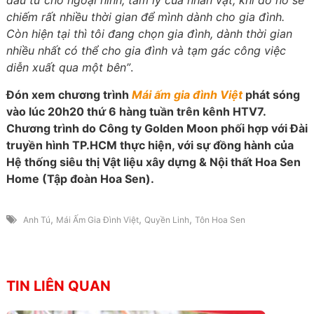
đầu tư cho ngoại hình, tâm lý của nhân vật, khi đó nó sẽ
chiếm rất nhiều thời gian để mình dành cho gia đình.
Còn hiện tại thì tôi đang chọn gia đình, dành thời gian
nhiều nhất có thể cho gia đình và tạm gác công việc
diễn xuất qua một bên”
.
Đón xem chương trình
Mái ấm gia đình Việt
phát sóng
vào lúc 20h20 thứ 6 hàng tuần trên kênh HTV7.
Chương trình do Công ty Golden Moon phối hợp với Đài
truyền hình TP.HCM thực hiện, với sự đồng hành của
Hệ thống siêu thị Vật liệu xây dựng & Nội thất Hoa Sen
Home (Tập đoàn Hoa Sen).
,
,
,
Anh Tú
Mái Ấm Gia Đình Việt
Quyền Linh
Tôn Hoa Sen
TIN LIÊN QUAN