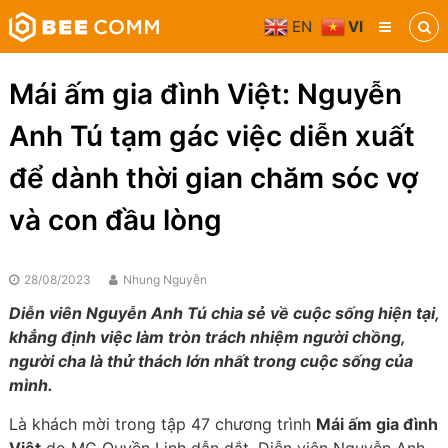
Skip
EN
VI
to
Bee
content
Comm
Truyền
Mái ấm gia đình Việt: Nguyễn
thông
đa
Anh Tú tạm gác việc diễn xuất
phương
tiện
để dành thời gian chăm sóc vợ
và con đầu lòng
28/08/2023
Nhung Nguyễn
Diễn viên Nguyễn Anh Tú chia sẻ về cuộc sống hiện tại,
khẳng định việc làm tròn trách nhiệm người chồng,
người cha là thử thách lớn nhất trong cuộc sống của
mình.
Là khách mời trong tập 47 chương trình
Mái ấm gia đình