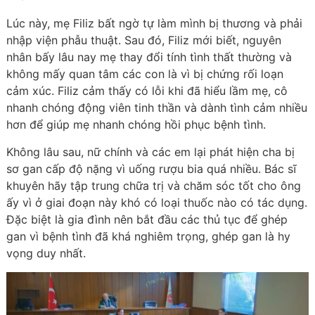
Lúc này, mẹ Filiz bất ngờ tự làm mình bị thương và phải
nhập viện phẫu thuật. Sau đó, Filiz mới biết, nguyên
nhân bấy lâu nay mẹ thay đổi tính tình thất thường và
không mấy quan tâm các con là vì bị chứng rối loạn
cảm xúc. Filiz cảm thấy có lỗi khi đã hiểu lầm mẹ, cô
nhanh chóng động viên tinh thần và dành tình cảm nhiều
hơn để giúp mẹ nhanh chóng hồi phục bệnh tình.
Không lâu sau, nữ chính và các em lại phát hiện cha bị
sơ gan cấp độ nặng vì uống rượu bia quá nhiều. Bác sĩ
khuyên hãy tập trung chữa trị và chăm sóc tốt cho ông
ấy vì ở giai đoạn này khó có loại thuốc nào có tác dụng.
Đặc biệt là gia đình nên bắt đầu các thủ tục để ghép
gan vì bệnh tình đã khá nghiêm trọng, ghép gan là hy
vọng duy nhất.