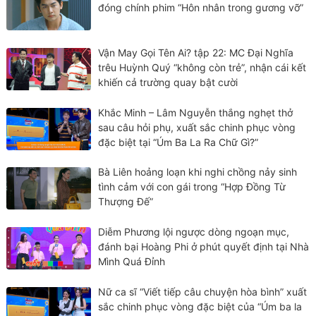
đóng chính phim “Hôn nhân trong gương vỡ”
Vận May Gọi Tên Ai? tập 22: MC Đại Nghĩa
trêu Huỳnh Quý “không còn trẻ”, nhận cái kết
khiến cả trường quay bật cười
Khắc Minh – Lâm Nguyễn thắng nghẹt thở
sau câu hỏi phụ, xuất sắc chinh phục vòng
đặc biệt tại “Úm Ba La Ra Chữ Gì?”
Bà Liên hoảng loạn khi nghi chồng nảy sinh
tình cảm với con gái trong “Hợp Đồng Từ
Thượng Đế”
Diễm Phương lội ngược dòng ngoạn mục,
đánh bại Hoàng Phi ở phút quyết định tại Nhà
Mình Quá Đỉnh
Nữ ca sĩ “Viết tiếp câu chuyện hòa bình” xuất
sắc chinh phục vòng đặc biệt của “Úm ba la