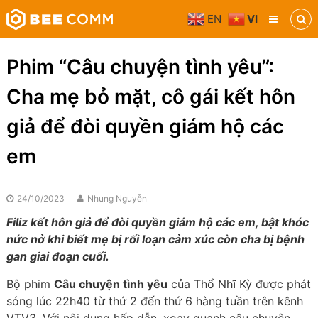
Skip
EN
VI
to
Bee
content
Comm
Truyền
Phim “Câu chuyện tình yêu”:
thông
đa
Cha mẹ bỏ mặt, cô gái kết hôn
phương
tiện
giả để đòi quyền giám hộ các
em
24/10/2023
Nhung Nguyễn
Filiz kết hôn giả để đòi quyền giám hộ các em, bật khóc
nức nở khi biết mẹ bị rối loạn cảm xúc còn cha bị bệnh
gan giai đoạn cuối.
Bộ phim
Câu chuyện tình yêu
của Thổ Nhĩ Kỳ được phát
sóng lúc 22h40 từ thứ 2 đến thứ 6 hàng tuần trên kênh