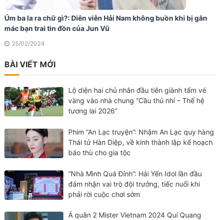
Úm ba la ra chữ gì?: Diễn viên Hải Nam không buồn khi bị gắn
mác bạn trai tin đồn của Jun Vũ
25/02/2024
BÀI VIẾT MỚI
Lộ diện hai chủ nhân đầu tiên giành tấm vé
vàng vào nhà chung “Cầu thủ nhí – Thế hệ
tương lai 2026”
Phim “An Lạc truyện”: Nhậm An Lạc quy hàng
Thái tử Hàn Diệp, về kinh thành lập kế hoạch
báo thù cho gia tộc
“Nhà Mình Quá Đỉnh”: Hải Yến Idol lần đầu
đảm nhận vai trò đội trưởng, tiếc nuối khi
phải rời cuộc chơi sớm
Á quân 2 Mister Vietnam 2024 Quí Quang