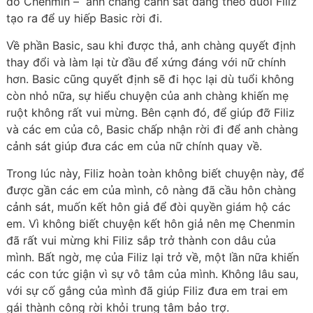
do Chenmin – anh chàng cảnh sát đang theo đuổi Filiz
tạo ra để uy hiếp Basic rời đi.
Về phần Basic, sau khi được thả, anh chàng quyết định
thay đổi và làm lại từ đầu để xứng đáng với nữ chính
hơn. Basic cũng quyết định sẽ đi học lại dù tuổi không
còn nhỏ nữa, sự hiểu chuyện của anh chàng khiến mẹ
ruột không rất vui mừng. Bên cạnh đó, để giúp đỡ Filiz
và các em của cô, Basic chấp nhận rời đi để anh chàng
cảnh sát giúp đưa các em của nữ chính quay về.
Trong lúc này, Filiz hoàn toàn không biết chuyện này, để
được gần các em của mình, cô nàng đã cầu hôn chàng
cảnh sát, muốn kết hôn giả để đòi quyền giám hộ các
em. Vì không biết chuyện kết hôn giả nên mẹ Chenmin
đã rất vui mừng khi Filiz sắp trở thành con dâu của
mình. Bất ngờ, mẹ của Filiz lại trở về, một lần nữa khiến
các con tức giận vì sự vô tâm của mình. Không lâu sau,
với sự cố gắng của mình đã giúp Filiz đưa em trai em
gái thành công rời khỏi trung tâm bảo trợ.