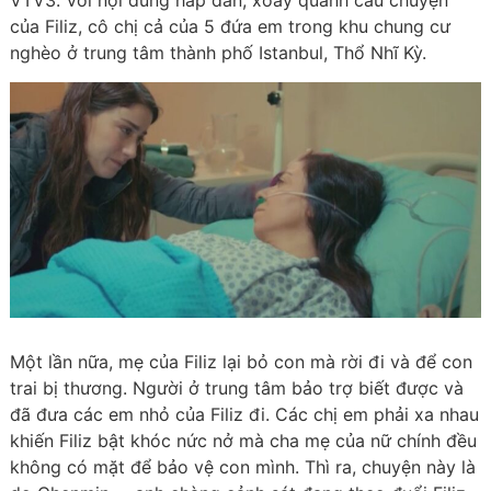
VTV3. Với nội dung hấp dẫn, xoay quanh câu chuyện
của Filiz, cô chị cả của 5 đứa em trong khu chung cư
nghèo ở trung tâm thành phố Istanbul, Thổ Nhĩ Kỳ.
Một lần nữa, mẹ của Filiz lại bỏ con mà rời đi và để con
trai bị thương. Người ở trung tâm bảo trợ biết được và
đã đưa các em nhỏ của Filiz đi. Các chị em phải xa nhau
khiến Filiz bật khóc nức nở mà cha mẹ của nữ chính đều
không có mặt để bảo vệ con mình. Thì ra, chuyện này là